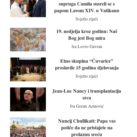
supruga Camila susreli se s
papom Lavom XIV. u Vatikanu
Svjetlo riječi
19. nedjelja kroz godinu: Naš
Bog jest Bog mira
fra Lovro Gavran
Etno skupina “Čuvarice”
proslavile 15 godina djelovanja
Svjetlo riječi
Jean-Luc Nancy i transplantacija
srca
fra Goran Azinović
Nuncij Chullikatt: Papa vas
potiče da ne pristajete na
prolaznu sreću