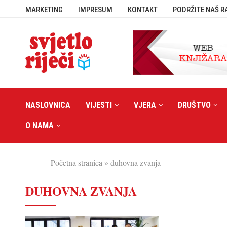
MARKETING
IMPRESUM
KONTAKT
PODRŽITE NAŠ R
NASLOVNICA
VIJESTI
VJERA
DRUŠTVO
O NAMA
Početna stranica
»
duhovna zvanja
DUHOVNA ZVANJA