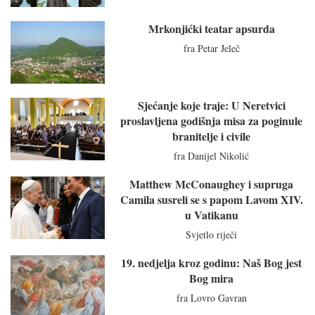
Mrkonjićki teatar apsurda
fra Petar Jeleč
Sjećanje koje traje: U Neretvici
proslavljena godišnja misa za poginule
branitelje i civile
fra Danijel Nikolić
Matthew McConaughey i supruga
Camila susreli se s papom Lavom XIV.
u Vatikanu
Svjetlo riječi
19. nedjelja kroz godinu: Naš Bog jest
Bog mira
fra Lovro Gavran