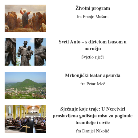
Životni program
fra Franjo Mušura
Sveti Anto – s djetetom Isusom u
naručju
Svjetlo riječi
Mrkonjićki teatar apsurda
fra Petar Jeleč
Sjećanje koje traje: U Neretvici
proslavljena godišnja misa za poginule
branitelje i civile
fra Danijel Nikolić