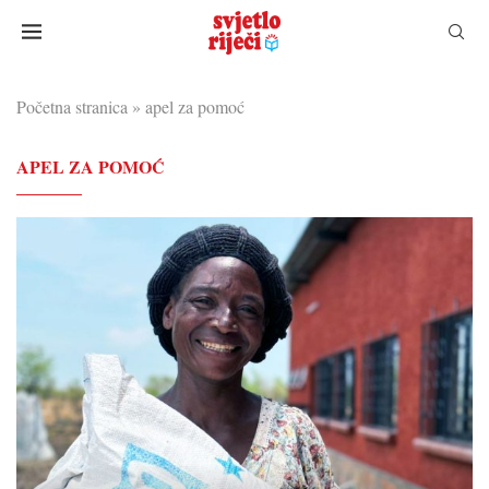
Početna stranica
»
apel za pomoć
APEL ZA POMOĆ