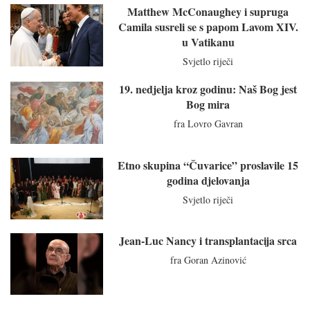
Matthew McConaughey i supruga
Camila susreli se s papom Lavom XIV.
u Vatikanu
Svjetlo riječi
19. nedjelja kroz godinu: Naš Bog jest
Bog mira
fra Lovro Gavran
Etno skupina “Čuvarice” proslavile 15
godina djelovanja
Svjetlo riječi
Jean-Luc Nancy i transplantacija srca
fra Goran Azinović