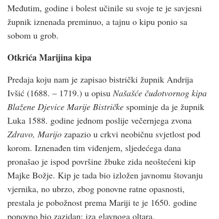
Međutim, godine i bolest učinile su svoje te je savjesni
župnik iznenada preminuo, a tajnu o kipu ponio sa
sobom u grob.
Otkrića Marijina kipa
Predaja koju nam je zapisao bistrički župnik Andrija
Ivšić (1688. – 1719.) u opisu
Našašće čudotvornog kipa
Blažene Djevice Marije Bistričke
spominje da je župnik
Luka 1588. godine jednom poslije večernjega zvona
Zdravo, Marijo
zapazio u crkvi neobičnu svjetlost pod
korom. Iznenađen tim viđenjem, sljedećega dana
pronašao je ispod površine žbuke zida neoštećeni kip
Majke Božje. Kip je tada bio izložen javnomu štovanju
vjernika, no ubrzo, zbog ponovne ratne opasnosti,
prestala je pobožnost prema Mariji te je 1650. godine
ponovno bio zazidan; iza glavnoga oltara.