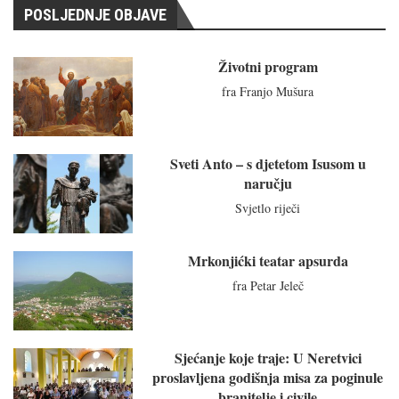
POSLJEDNJE OBJAVE
Životni program
fra Franjo Mušura
Sveti Anto – s djetetom Isusom u
naručju
Svjetlo riječi
Mrkonjićki teatar apsurda
fra Petar Jeleč
Sjećanje koje traje: U Neretvici
proslavljena godišnja misa za poginule
branitelje i civile