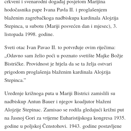
crkveni i svenarodni događaj posjetom Marijina
hodočasnika pape Ivana Pavla II. i proglašenjem
blaženim zagrebačkoga nadbiskupa kardinala Alojzija
Stepinca, u subotu (Mariji posvećen dan i mjesec), 3.
listopada 1998. godine.
Sveti otac Ivan Pavao II. to potvrđuje ovim riječima:
„Odavno sam želio poći u poznato svetište Majke Božje
Bistričke. Providnost je htjela da se ta želja ostvari
prigodom proglašenja blaženim kardinala Alojzija
Stepinca.”
Uređenje križnoga puta u Mariji Bistrici zamislili su
nadbiskup Antun Bauer i njegov koadjutor blaženi
Alojzije Stepinac. Zamisao se rodila gledajući križni put
na Jasnoj Gori za vrijeme Euharistijskoga kongresa 1935.
godine u poljskoj Čenstohovi. 1943. godine postavljene