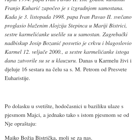
Franjo Kuharić započeo je s izgradnjom samostana.
Kada je 3. listopada 1998. papa Ivan Pavao II. svečano
proglasio blaženim Alojzija Stepinca u Mariji Bistrici,
sestre karmelićanke uselile su u samostan. Zagrebački
nadbiskup Josip Bozanić posvetio je crkvu i blagoslovio
Karmel 12. veljače 2000., a sestre karmelićanke istoga
dana zatvorile su se u klauzuru.
Danas u Karmelu živi i
djeluje 16 sestara na čelu sa s. M. Petrom od Presvete
Euharistije.
Po dolasku u svetište, hodočasnici u baziliku ulaze s
pjesmom Majci, a jednako tako s istom pjesmom se od
Nje opraštaju:
Majko Božja Bistrička, moli se za nas.