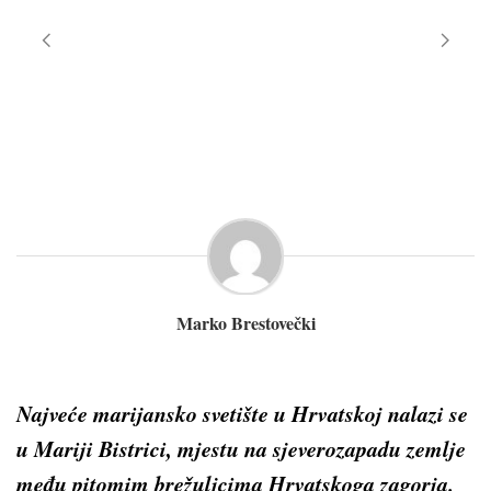
Marko Brestovečki
Najveće marijansko svetište u Hrvatskoj nalazi se
u Mariji Bistrici, mjestu na sjeverozapadu zemlje
među pitomim brežuljcima Hrvatskoga zagorja.