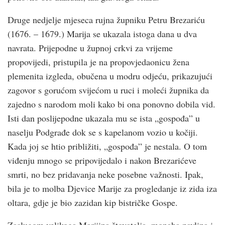
Druge nedjelje mjeseca rujna župniku Petru Brezariću
(1676. – 1679.) Marija se ukazala istoga dana u dva
navrata. Prijepodne u župnoj crkvi za vrijeme
propovijedi, pristupila je na propovjedaonicu žena
plemenita izgleda, obučena u modru odjeću, prikazujući
zagovor s gorućom svijećom u ruci i moleći župnika da
zajedno s narodom moli kako bi ona ponovno dobila vid.
Isti dan poslijepodne ukazala mu se ista „gospođa” u
naselju Podgrađe dok se s kapelanom vozio u kočiji.
Kada joj se htio približiti, „gospođa” je nestala. O tom
viđenju mnogo se pripovijedalo i nakon Brezarićeve
smrti, no bez pridavanja neke posebne važnosti. Ipak,
bila je to molba Djevice Marije za progledanje iz zida iza
oltara, gdje je bio zazidan kip bistričke Gospe.
Zaslugom velikoga Marijina štovatelja, monaha pavlina i