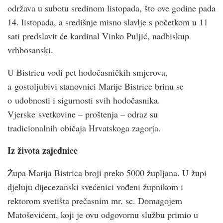
održava u subotu sredinom listopada, što ove godine pada
14. listopada, a središnje misno slavlje s početkom u 11
sati predslavit će kardinal Vinko Puljić, nadbiskup
vrhbosanski.
U Bistricu vodi pet hodočasničkih smjerova,
a gostoljubivi stanovnici Marije Bistrice brinu se
o udobnosti i sigurnosti svih hodočasnika.
Vjerske svetkovine – proštenja – odraz su
tradicionalnih običaja Hrvatskoga zagorja.
Iz života zajednice
Župa Marija Bistrica broji preko 5000 župljana. U župi
djeluju dijecezanski svećenici vođeni župnikom i
rektorom svetišta prečasnim mr. sc. Domagojem
Matoševićem, koji je ovu odgovornu službu primio u