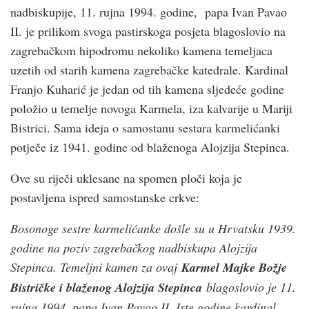
nadbiskupije, 11. rujna 1994. godine, papa Ivan Pavao
II. je prilikom svoga pastirskoga posjeta blagoslovio na
zagrebačkom hipodromu nekoliko kamena temeljaca
uzetih od starih kamena zagrebačke katedrale. Kardinal
Franjo Kuharić je jedan od tih kamena sljedeće godine
položio u temelje novoga Karmela, iza kalvarije u Mariji
Bistrici. Sama ideja o samostanu sestara karmelićanki
potječe iz 1941. godine od blaženoga Alojzija Stepinca.
Ove su riječi uklesane na spomen ploči koja je
postavljena ispred samostanske crkve:
Bosonoge sestre karmelićanke došle su u Hrvatsku 1939.
godine na poziv zagrebačkog nadbiskupa Alojzija
Stepinca. Temeljni kamen za ovaj
Karmel Majke Božje
Bistričke i blaženog Alojzija Stepinca
blagoslovio je 11.
rujna 1994. papa Ivan Pavao II. Iste godine kardinal