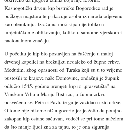
Kasnogotički drveni kip bistričke Bogorodice rad je
pučkoga majstora te prikazuje osobu iz naroda odjevenu
kao plemkinju. Izražajna moć kipa nije toliko u
umjetničkome oblikovanju, koliko u samome vjerskom i
nacionalnom značaju.
U početku je kip bio postavljen na čašćenje u maloj
drvenoj kapelici na brežuljku nedaleko od župne crkve.
Međutim, zbog opasnosti od Turaka koji su u to vrijeme
pustošili te krajeve naše Domovine, ondašnji je župnik
odlučio 1545. godine prenijeti kip iz „prasvetišta” na
Vinskom Vrhu u Mariju Bistricu, u župnu crkvu
posvećenu sv. Petru i Pavlu te ga je zazidao u zid crkve.
O tome nije nikome ništa govorio jer je želio da potajno
zakopan kip ostane sačuvan, vodeći se pri tome načelom
da što manje ljudi zna za tajnu, to je ona sigurnija.