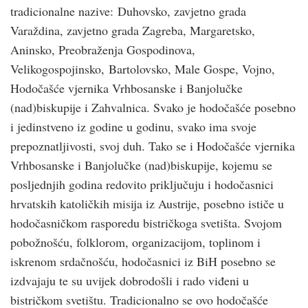
tradicionalne nazive: Duhovsko, zavjetno grada
Varaždina, zavjetno grada Zagreba, Margaretsko,
Aninsko, Preobraženja Gospodinova,
Velikogospojinsko, Bartolovsko, Male Gospe, Vojno,
Hodočašće vjernika Vrhbosanske i Banjolučke
(nad)biskupije i Zahvalnica. Svako je hodočašće posebno
i jedinstveno iz godine u godinu, svako ima svoje
prepoznatljivosti, svoj duh. Tako se i Hodočašće vjernika
Vrhbosanske i Banjolučke (nad)biskupije, kojemu se
posljednjih godina redovito priključuju i hodočasnici
hrvatskih katoličkih misija iz Austrije, posebno ističe u
hodočasničkom rasporedu bistričkoga svetišta. Svojom
pobožnošću, folklorom, organizacijom, toplinom i
iskrenom srdačnošću, hodočasnici iz BiH posebno se
izdvajaju te su uvijek dobrodošli i rado viđeni u
bistričkom svetištu. Tradicionalno se ovo hodočašće