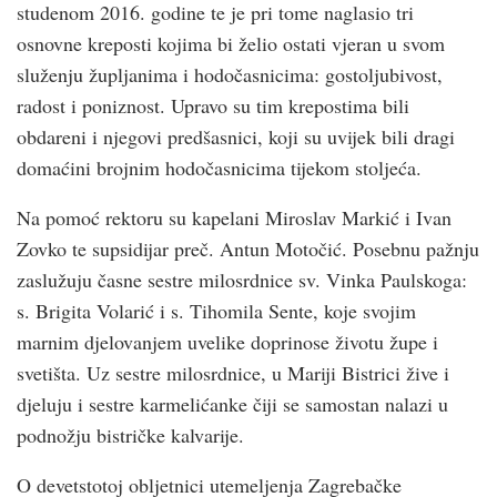
studenom 2016. godine te je pri tome naglasio tri
osnovne kreposti kojima bi želio ostati vjeran u svom
služenju župljanima i hodočasnicima: gostoljubivost,
radost i poniznost. Upravo su tim krepostima bili
obdareni i njegovi predšasnici, koji su uvijek bili dragi
domaćini brojnim hodočasnicima tijekom stoljeća.
Na pomoć rektoru su kapelani Miroslav Markić i Ivan
Zovko te supsidijar preč. Antun Motočić. Posebnu pažnju
zaslužuju časne sestre milosrdnice sv. Vinka Paulskoga:
s. Brigita Volarić i s. Tihomila Sente, koje svojim
marnim djelovanjem uvelike doprinose životu župe i
svetišta. Uz sestre milosrdnice, u Mariji Bistrici žive i
djeluju i sestre karmelićanke čiji se samostan nalazi u
podnožju bistričke kalvarije.
O devetstotoj obljetnici utemeljenja Zagrebačke