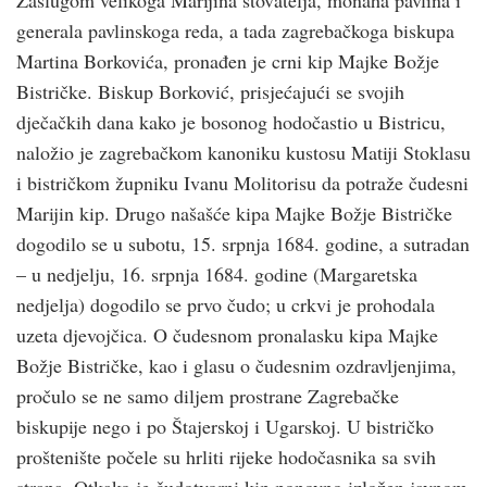
generala pavlinskoga reda, a tada zagrebačkoga biskupa
Martina Borkovića, pronađen je crni kip Majke Božje
Bistričke. Biskup Borković, prisjećajući se svojih
dječačkih dana kako je bosonog hodočastio u Bistricu,
naložio je zagrebačkom kanoniku kustosu Matiji Stoklasu
i bistričkom župniku Ivanu Molitorisu da potraže čudesni
Marijin kip. Drugo našašće kipa Majke Božje Bistričke
dogodilo se u subotu, 15. srpnja 1684. godine, a sutradan
– u nedjelju, 16. srpnja 1684. godine (Margaretska
nedjelja) dogodilo se prvo čudo; u crkvi je prohodala
uzeta djevojčica. O čudesnom pronalasku kipa Majke
Božje Bistričke, kao i glasu o čudesnim ozdravljenjima,
pročulo se ne samo diljem prostrane Zagrebačke
biskupije nego i po Štajerskoj i Ugarskoj. U bistričko
proštenište počele su hrliti rijeke hodočasnika sa svih
strana. Otkako je čudotvorni kip ponovno izložen javnom