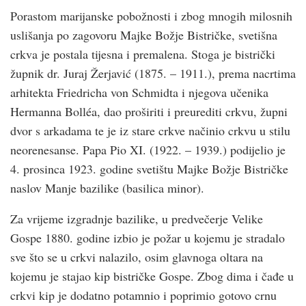
Porastom marijanske pobožnosti i zbog mnogih milosnih
uslišanja po zagovoru Majke Božje Bistričke, svetišna
crkva je postala tijesna i premalena. Stoga je bistrički
župnik dr. Juraj Žerjavić (1875. – 1911.), prema nacrtima
arhitekta Friedricha von Schmidta i njegova učenika
Hermanna Bolléa, dao proširiti i preurediti crkvu, župni
dvor s arkadama te je iz stare crkve načinio crkvu u stilu
neorenesanse. Papa Pio XI. (1922. – 1939.) podijelio je
4. prosinca 1923. godine svetištu Majke Božje Bistričke
naslov Manje bazilike (basilica minor).
Za vrijeme izgradnje bazilike, u predvečerje Velike
Gospe 1880. godine izbio je požar u kojemu je stradalo
sve što se u crkvi nalazilo, osim glavnoga oltara na
kojemu je stajao kip bistričke Gospe. Zbog dima i čađe u
crkvi kip je dodatno potamnio i poprimio gotovo crnu