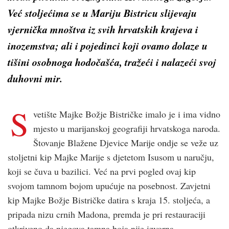
Već stoljećima se u Mariju Bistricu slijevaju
vjernička mnoštva iz svih hrvatskih krajeva i
inozemstva; ali i pojedinci koji ovamo dolaze u
tišini osobnoga hodočašća, tražeći i nalazeći svoj
duhovni mir.
S
vetište Majke Božje Bistričke imalo je i ima vidno
mjesto u marijanskoj geografiji hrvatskoga naroda.
Štovanje Blažene Djevice Marije ondje se veže uz
stoljetni kip Majke Marije s djetetom Isusom u naručju,
koji se čuva u bazilici. Već na prvi pogled ovaj kip
svojom tamnom bojom upućuje na posebnost. Zavjetni
kip Majke Božje Bistričke datira s kraja 15. stoljeća, a
pripada nizu crnih Madona, premda je pri restauraciji
otkriveno da njegova tamna boja nije izvorna.