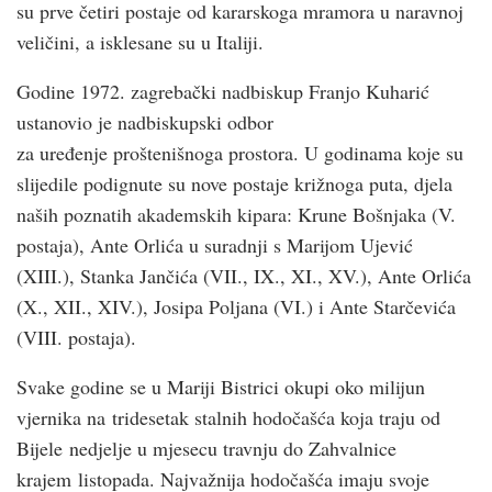
su prve četiri postaje od kararskoga mramora u naravnoj
veličini, a isklesane su u Italiji.
Godine 1972. zagrebački nadbiskup Franjo Kuharić
ustanovio je nadbiskupski odbor
za uređenje proštenišnoga prostora. U godinama koje su
slijedile podignute su nove postaje križnoga puta, djela
naših poznatih akademskih kipara: Krune Bošnjaka (V.
postaja), Ante Orlića u suradnji s Marijom Ujević
(XIII.), Stanka Jančića (VII., IX., XI., XV.), Ante Orlića
(X., XII., XIV.), Josipa Poljana (VI.) i Ante Starčevića
(VIII. postaja).
Svake godine se u Mariji Bistrici okupi oko milijun
vjernika na tridesetak stalnih hodočašća koja traju od
Bijele nedjelje u mjesecu travnju do Zahvalnice
krajem listopada. Najvažnija hodočašća imaju svoje