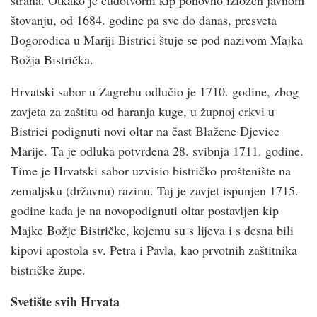
štovanju, od 1684. godine pa sve do danas, presveta
Bogorodica u Mariji Bistrici štuje se pod nazivom Majka
Božja Bistrička.
Hrvatski sabor u Zagrebu odlučio je 1710. godine, zbog
zavjeta za zaštitu od haranja kuge, u župnoj crkvi u
Bistrici podignuti novi oltar na čast Blažene Djevice
Marije. Ta je odluka potvrđena 28. svibnja 1711. godine.
Time je Hrvatski sabor uzvisio bistričko proštenište na
zemaljsku (državnu) razinu. Taj je zavjet ispunjen 1715.
godine kada je na novopodignuti oltar postavljen kip
Majke Božje Bistričke, kojemu su s lijeva i s desna bili
kipovi apostola sv. Petra i Pavla, kao prvotnih zaštitnika
bistričke župe.
Svetište svih Hrvata