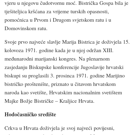
vjeru u njegovu čudotvornu moć. Bistrička Gospa bila je
tješiteljica kršćana za vrijeme turskih opasnosti,
pomoćnica u Prvom i Drugom svjetskom ratu i u
Domovinskom ratu.
Svoje prvo najveće slavlje Marija Bistrica je doživjela 15.
kolovoza 1971. godine kada je u njoj održan XIII.
međunarodni marijanski kongres. Na plenarnom
zasjedanju Biskupske konferencije Jugoslavije hrvatski
biskupi su proglasili 3. prosinca 1971. godine Marijino
bistričko proštenište, priznato u čitavom hrvatskom
naroda kao svetište, Hrvatskim nacionalnim svetištem
Majke Božje Bistričke – Kraljice Hrvata.
Hodočasničko središte
Crkva u Hrvata doživjela je svoj najveći povijesni,