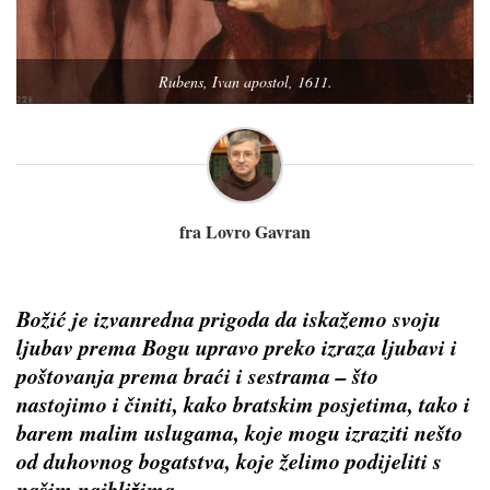
Rubens, Ivan apostol, 1611.
fra Lovro Gavran
Božić je izvanredna prigoda da iskažemo svoju
ljubav prema Bogu upravo preko izraza ljubavi i
poštovanja prema braći i sestrama – što
nastojimo i činiti, kako bratskim posjetima, tako i
barem malim uslugama, koje mogu izraziti nešto
od duhovnog bogatstva, koje želimo podijeliti s
našim najbližima