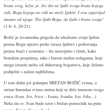
brata svog, lažac je. Jer tko ne ljubi svoga brata kojega
vidi, Boga kojega ne vidi ne može ljubiti. I ovu zapovijed
imamo od njega: Tko ljubi Boga, da ljubi i brata svoga“
(1 Iv 4, 20-21).
Božić je izvanredna prigoda da iskažemo svoju ljubav
prema Bogu upravo preko izraza ljubavi i poštovanja
prema braći i sestrama – što nastojimo i činiti, kako
bratskim posjetima, tako i barem malim uslugama, koje
mogu izraziti nešto od duhovnog bogatstva, koje želimo
podijeliti s našim najbližima.
U tom duhu još jedanput SRETAN BOŽIĆ svima, a
sretan Imendan svima onima koji se diče imenom ovoga
sveca
(Ivan, Ivo, Ivica – Ivana, Ivanka, Iva, Ivka…).
Neka im sv. Ivan bude uzor i brižan pomoćnik na putu