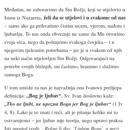
Međutim, ne zaboravimo da Sin Božji, koji se utjelovio u
želi da se utjelovi i u svakome od nas
Isusu iz Nazareta,
– samo ako ga prihvatimo čistim srcem, vjerom, nadom i
ljubavlju. To nas onda obvezuje ne samo da Mu otvorimo
svoja srca, nego da poštujemo svakoga čovjeka – i u
njegovim tjelesnim potrebama – jer je u svakom od njih
na neki način utjelovljen Sin Božji. Odgovarajući na
potrebe svojih bližnjih, mi častimo, hranimo i služimo
samoga Boga.
U tom smislu za nas je najvažnija ona Ivanova prelijepa
„Bog je ljubav“.
definicija:
Sv. Ivan doslovno kaže:
„Tko ne ljubi, ne upozna Boga jer Bog je ljubav“
(1 Iv
4, 8). Lako je to znati i reći, ali je pitanje koliko mi to
ostvarujemo – jer ljubav nije teorija, nego upravo praksa.
Isti apostol tvrdi:
„Rekne li tko: ‘Ljubim Boga’, a mrzi