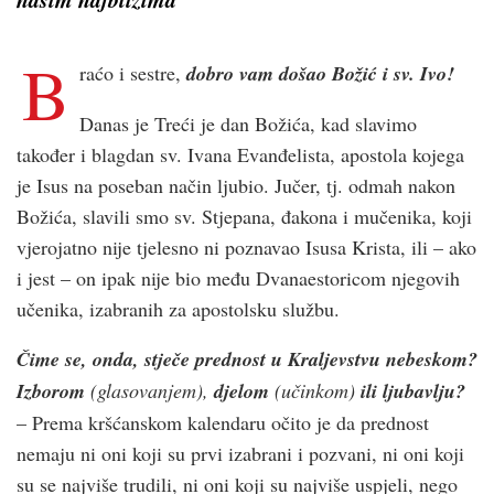
B
raćo i sestre,
do
b
ro vam došao Božić i sv. Ivo!
Danas je Treći je dan Božića, kad slavimo
također i blagdan sv. Ivana Evanđelista, apostola kojega
je Isus na poseban način ljubio. Jučer, tj. odmah nakon
Božića, slavili smo sv. Stjepana, đakona i mučenika, koji
vjerojatno nije tjelesno ni poznavao Isusa Krista, ili – ako
i jest – on ipak nije bio među Dvanaestoricom njegovih
učenika, izabranih za apostolsku službu.
Čime se, onda, stječe prednost u Kraljevstvu nebeskom?
Izborom
(glasovanjem),
djelom
(učinkom)
ili ljubavlju?
– Prema kršćanskom kalendaru očito je da prednost
nemaju ni oni koji su prvi izabrani i pozvani, ni oni koji
su se najviše trudili, ni oni koji su najviše uspjeli, nego