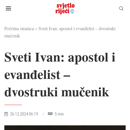
Početna stranica
»
Sveti Ivan: apostol i evanđelist – dvostruki
mučenik
Sveti Ivan: apostol i
evanđelist –
dvostruki mučenik
26.12.2024 06:19
5 min