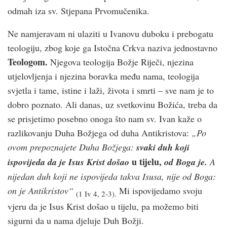
odmah iza sv. Stjepana Prvomučenika.
Ne namjeravam ni ulaziti u Ivanovu duboku i prebogatu
teologiju, zbog koje ga Istočna Crkva naziva jednostavno
Teologom.
Njegova teologija Božje Riječi, njezina
utjelovljenja i njezina boravka među nama, teologija
svjetla i tame, istine i laži, života i smrti – sve nam je to
dobro poznato. Ali danas, uz svetkovinu Božića, treba da
se prisjetimo posebno onoga što nam sv. Ivan kaže o
razlikovanju Duha Božjega od duha Antikristova:
„Po
ovom prepoznajete Duha Božjega:
svaki duh koji
u tijelu,
ispovijeda da je Isus Krist došao
od Boga je.
A
nijedan duh koji ne ispovijeda takva Isusa, nije od Boga:
on je Antikristov“
Mi ispovijedamo svoju
(1 Iv 4, 2-3).
vjeru da je Isus Krist došao u tijelu, pa možemo biti
sigurni da u nama djeluje Duh Božji.