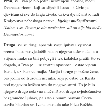
Prvo,
sv. Ivan je bio jedini neoženjeni apostol, među
Dvanaestoricom, koji su slijedili Isusa – i živio je
djevičanski sve do kraja života. Crkva djevičanstvo radi
Kraljevstva nebeskoga naziva
„bijelim mučeništvom“.
(Istina, i sv. Pavao je bio neoženjen, ali on nije bio među
Dvanaestoricom.)
Drugo,
svi su drugi apostoli svoju ljubav i vjernost
prema Isusu posvjedočili nakon njegova uskrsnuća, a u
vrijeme muke su bili pobjegli i tek izdaleka pratili što se
događa, a Ivan je – uz smrtnu opasnost – ostao vjeran
Isusu i, uz Isusovu majku Mariju i druge pobožne žene,
bio jedini od Isusovih učenika, koji je ostao uz Krista
pod njegovim križem sve do njegove smrti. To je bilo
njegovo drugo nekrvno mučeništvo, drugo svjedočanstvo
bezgranične ljubavi, pa zato s punim pravom Crkva
stavlja blagdan sv. Ivana apostola tako blizu Božića,