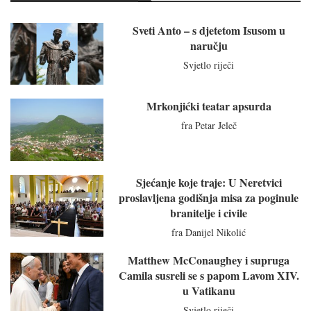
Sveti Anto – s djetetom Isusom u
naručju
Svjetlo riječi
Mrkonjićki teatar apsurda
fra Petar Jeleč
Sjećanje koje traje: U Neretvici
proslavljena godišnja misa za poginule
branitelje i civile
fra Danijel Nikolić
Matthew McConaughey i supruga
Camila susreli se s papom Lavom XIV.
u Vatikanu
Svjetlo riječi