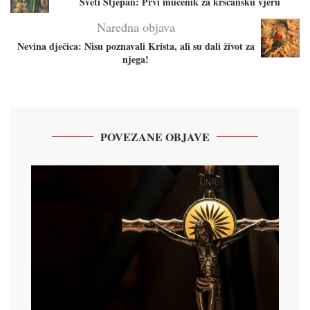
Sveti Stjepan: Prvi mučenik za kršćansku vjeru
Naredna objava
Nevina dječica: Nisu poznavali Krista, ali su dali život za
njega!
POVEZANE OBJAVE