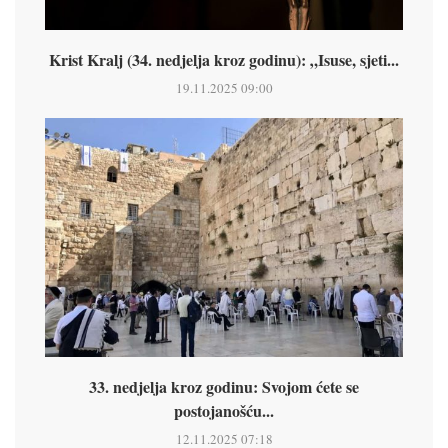
Krist Kralj (34. nedjelja kroz godinu): „Isuse, sjeti...
19.11.2025 09:00
33. nedjelja kroz godinu: Svojom ćete se
postojanošću...
12.11.2025 07:18