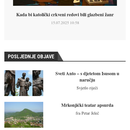
Kada bi katolički crkveni redovi bili glazbeni žanr
15.07.2025 10:58
POSLJEDNJE OBJAVE
Sveti Anto – s djetetom Isusom u
naručju
Svjetlo riječi
Mrkonjićki teatar apsurda
fra Petar Jeleč