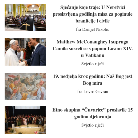
Sjećanje koje traje: U Neretvici
proslavljena godišnja misa za poginule
branitelje i civile
fra Danijel Nikolić
Matthew McConaughey i supruga
Camila susreli se s papom Lavom XIV.
u Vatikanu
Svjetlo riječi
19. nedjelja kroz godinu: Naš Bog jest
Bog mira
fra Lovro Gavran
Etno skupina “Čuvarice” proslavile 15
godina djelovanja
Svjetlo riječi