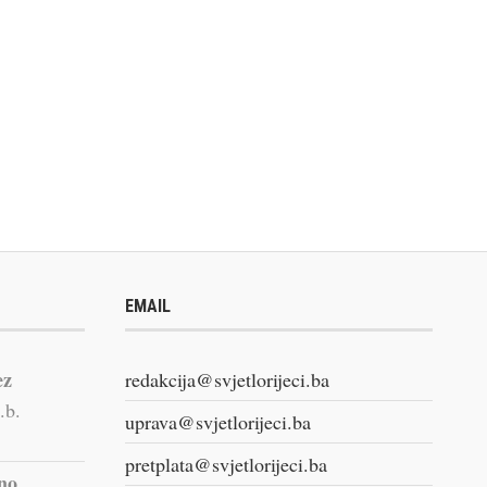
EMAIL
ez
redakcija@svjetlorijeci.ba
.b.
uprava@svjetlorijeci.ba
pretplata@svjetlorijeci.ba
vno