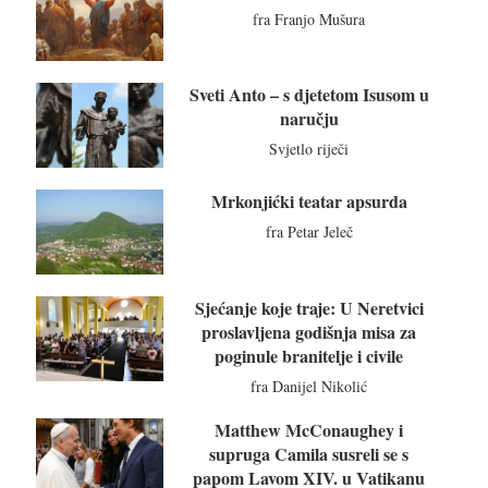
fra Franjo Mušura
Sveti Anto – s djetetom Isusom u
naručju
Svjetlo riječi
Mrkonjićki teatar apsurda
fra Petar Jeleč
Sjećanje koje traje: U Neretvici
proslavljena godišnja misa za
poginule branitelje i civile
fra Danijel Nikolić
Matthew McConaughey i
supruga Camila susreli se s
papom Lavom XIV. u Vatikanu