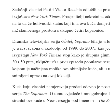
Sadašnji vlasnici Patti i Victor Recchia odlučili su pr
izvještava
New York Times
. Procjenitelji nekretnina o
na to da će holivudski status koji ima ova kuća donijet
m2 stambenoga prostora s ukupno četiri kupaonice.
Dramska televizijska serija
Obitelj Soprano
bila je vrl
je u šest sezona u razdoblju od 1999. do 2007., kao j
izvještaju
New York Timesa
stoji kako je skupina gluma
30 i 50 puta, uključujući i prvu epizodu popularne seri
kojemu je načinjena replika ove obiteljske kuće, ali u t
snimljeni upravo na ovoj lokaciji.
Kuća koju vlasnici namjeravaju prodati odavno je postal
serije
The Sopranos
. O tomu svjedoče i mnogobrojne fo
stranici ove kuće u New Jerseyju pod imenom –
The S