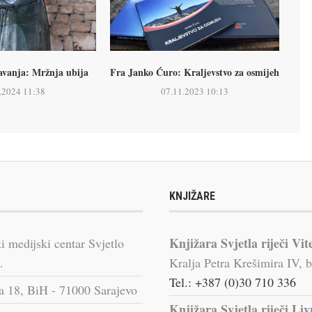
avanja: Mržnja ubija
Fra Janko Ćuro: Kraljevstvo za osmijeh
.2024 11:38
07.11.2023 10:13
KNJIŽARE
Knjižara Svjetla riječi Vit
i medijski centar Svjetlo
.
Kralja Petra Krešimira IV, b
Tel.: +387 (0)30 710 336
a 18, BiH - 71000 Sarajevo
Knjižara Svjetla riječi Li