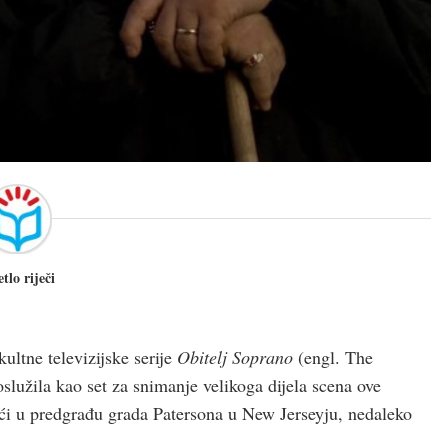
etlo riječi
ultne televizijske serije
Obitelj Soprano
(engl. The
oslužila kao set za snimanje velikoga dijela scena ove
kući u predgrađu grada Patersona u New Jerseyju, nedaleko