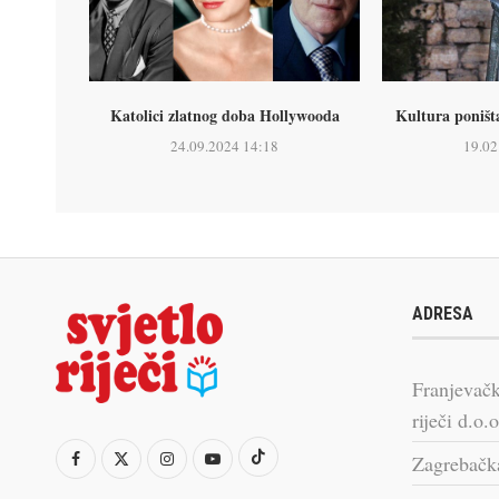
Katolici zlatnog doba Hollywooda
Kultura poništ
24.09.2024 14:18
19.02
ADRESA
Franjevačk
riječi d.o.o
Zagrebačk