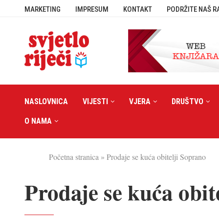
MARKETING
IMPRESUM
KONTAKT
PODRŽITE NAŠ R
NASLOVNICA
VIJESTI
VJERA
DRUŠTVO
O NAMA
Početna stranica
»
Prodaje se kuća obitelji Soprano
Prodaje se kuća obit