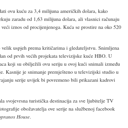
odati ovu kuću za 3,4 milijuna američkih dolara, kako
čekuju zaradu od 1,63 milijuna dolara, ali vlasnici računaju
i veći iznos od procijenjenoga. Kuća se prostire na oko 520
o velik uspjeh prema kritičarima i gledateljstvu. Snimljena
edan od prvih većih projekata televizijske kuće HBO. U
ca koji su obilježili ovu seriju u ovoj kući snimali između
je. Kasnije je snimanje premješteno u televizijski studio u
rajanju serije uvijek bi povremeno bili prikazani kadrovi
a svojevrsna turistička destinacija za sve ljubitelje TV
tografije obožavatelja ove serije na službenoj facebook
opranos House
.