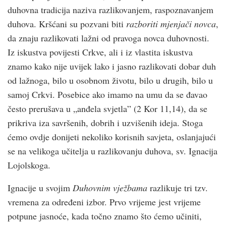
duhovna tradicija naziva razlikovanjem, raspoznavanjem
duhova. Kršćani su pozvani biti
razboriti mjenjači novca
,
da znaju razlikovati lažni od pravoga novca duhovnosti.
Iz iskustva povijesti Crkve, ali i iz vlastita iskustva
znamo kako nije uvijek lako i jasno razlikovati dobar duh
od lažnoga, bilo u osobnom životu, bilo u drugih, bilo u
samoj Crkvi. Posebice ako imamo na umu da se đavao
često prerušava u „anđela svjetla” (2 Kor 11,14), da se
prikriva iza savršenih, dobrih i uzvišenih ideja. Stoga
ćemo ovdje donijeti nekoliko korisnih savjeta, oslanjajući
se na velikoga učitelja u razlikovanju duhova, sv. Ignacija
Lojolskoga.
Ignacije u svojim
Duhovnim vježbama
razlikuje tri tzv.
vremena za određeni izbor. Prvo vrijeme jest vrijeme
potpune jasnoće, kada točno znamo što ćemo učiniti,