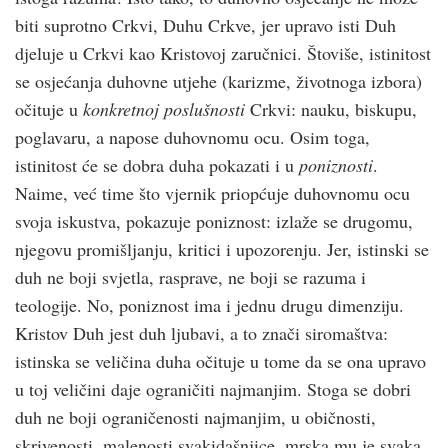
biti suprotno Crkvi, Duhu Crkve, jer upravo isti Duh
djeluje u Crkvi kao Kristovoj zaručnici. Štoviše, istinitost
se osjećanja duhovne utjehe (karizme, životnoga izbora)
očituje u
konkretnoj poslušnosti
Crkvi: nauku, biskupu,
poglavaru, a napose duhovnomu ocu. Osim toga,
istinitost će se dobra duha pokazati i u
poniznosti
.
Naime, već time što vjernik priopćuje duhovnomu ocu
svoja iskustva, pokazuje poniznost: izlaže se drugomu,
njegovu promišljanju, kritici i upozorenju. Jer, istinski se
duh ne boji svjetla, rasprave, ne boji se razuma i
teologije. No, poniznost ima i jednu drugu dimenziju.
Kristov Duh jest duh ljubavi, a to znači siromaštva:
istinska se veličina duha očituje u tome da se ona upravo
u toj veličini daje ograničiti najmanjim. Stoga se dobri
duh ne boji ograničenosti najmanjim, u običnosti,
skrivenosti, malenosti svakidašnjice, mrska mu je svaka