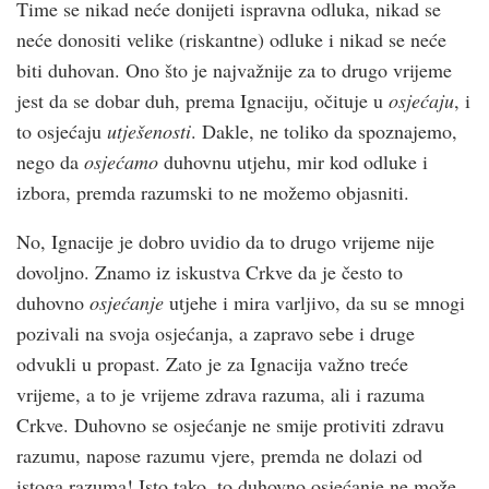
Time se nikad neće donijeti ispravna odluka, nikad se
neće donositi velike (riskantne) odluke i nikad se neće
biti duhovan. Ono što je najvažnije za to drugo vrijeme
jest da se dobar duh, prema Ignaciju, očituje u
osjećaju
, i
to osjećaju
utješenosti
. Dakle, ne toliko da spoznajemo,
nego da
osjećamo
duhovnu utjehu, mir kod odluke i
izbora, premda razumski to ne možemo objasniti.
No, Ignacije je dobro uvidio da to drugo vrijeme nije
dovoljno. Znamo iz iskustva Crkve da je često to
duhovno
osjećanje
utjehe i mira varljivo, da su se mnogi
pozivali na svoja osjećanja, a zapravo sebe i druge
odvukli u propast. Zato je za Ignacija važno treće
vrijeme, a to je vrijeme zdrava razuma, ali i razuma
Crkve. Duhovno se osjećanje ne smije protiviti zdravu
razumu, napose razumu vjere, premda ne dolazi od
istoga razuma! Isto tako, to duhovno osjećanje ne može