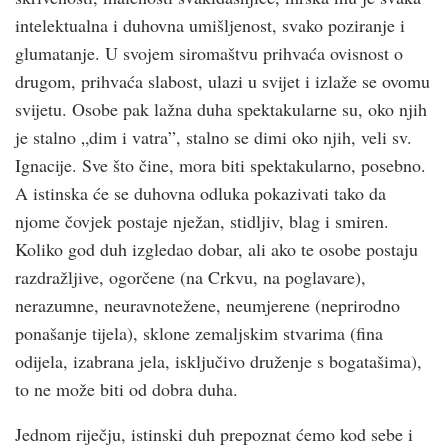
intelektualna i duhovna umišljenost, svako poziranje i
glumatanje. U svojem siromaštvu prihvaća ovisnost o
drugom, prihvaća slabost, ulazi u svijet i izlaže se ovomu
svijetu. Osobe pak lažna duha spektakularne su, oko njih
je stalno „dim i vatra”, stalno se dimi oko njih, veli sv.
Ignacije. Sve što čine, mora biti spektakularno, posebno.
A istinska će se duhovna odluka pokazivati tako da
njome čovjek postaje nježan, stidljiv, blag i smiren.
Koliko god duh izgledao dobar, ali ako te osobe postaju
razdražljive, ogorčene (na Crkvu, na poglavare),
nerazumne, neuravnotežene, neumjerene (neprirodno
ponašanje tijela), sklone zemaljskim stvarima (fina
odijela, izabrana jela, isključivo druženje s bogatašima),
to ne može biti od dobra duha.
Jednom riječju, istinski duh prepoznat ćemo kod sebe i