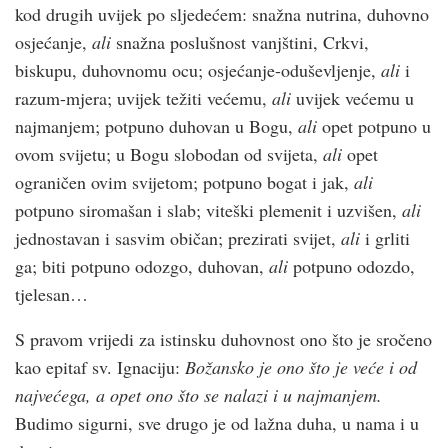
kod drugih uvijek po sljedećem: snažna nutrina, duhovno
osjećanje,
ali
snažna poslušnost vanjštini, Crkvi,
biskupu, duhovnomu ocu; osjećanje-oduševljenje,
ali
i
razum-mjera; uvijek težiti većemu,
ali
uvijek većemu u
najmanjem; potpuno duhovan u Bogu,
ali
opet potpuno u
ovom svijetu; u Bogu slobodan od svijeta,
ali
opet
ograničen ovim svijetom; potpuno bogat i jak,
ali
potpuno siromašan i slab; viteški plemenit i uzvišen,
ali
jednostavan i sasvim običan; prezirati svijet,
ali
i grliti
ga; biti potpuno odozgo, duhovan,
ali
potpuno odozdo,
tjelesan…
S pravom vrijedi za istinsku duhovnost ono što je sročeno
kao epitaf sv. Ignaciju:
Božansko je ono što je veće i od
najvećega, a opet ono što se nalazi i u najmanjem.
Budimo sigurni, sve drugo je od lažna duha, u nama i u