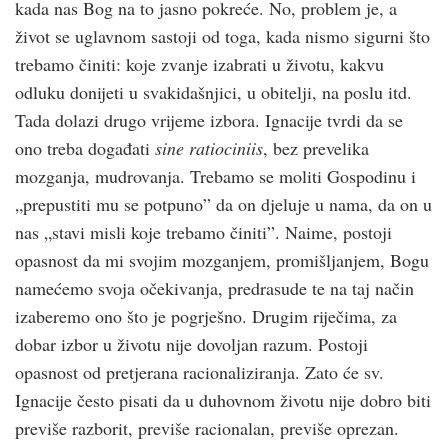
kada nas Bog na to jasno pokreće. No, problem je, a
život se uglavnom sastoji od toga, kada nismo sigurni što
trebamo činiti: koje zvanje izabrati u životu, kakvu
odluku donijeti u svakidašnjici, u obitelji, na poslu itd.
Tada dolazi drugo vrijeme izbora. Ignacije tvrdi da se
ono treba događati
sine ratiociniis
, bez prevelika
mozganja, mudrovanja. Trebamo se moliti Gospodinu i
„prepustiti mu se potpuno” da on djeluje u nama, da on u
nas „stavi misli koje trebamo činiti”. Naime, postoji
opasnost da mi svojim mozganjem, promišljanjem, Bogu
namećemo svoja očekivanja, predrasude te na taj način
izaberemo ono što je pogrješno. Drugim riječima, za
dobar izbor u životu nije dovoljan razum. Postoji
opasnost od pretjerana racionaliziranja. Zato će sv.
Ignacije često pisati da u duhovnom životu nije dobro biti
previše razborit, previše racionalan, previše oprezan.