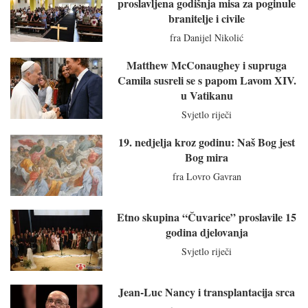
proslavljena godišnja misa za poginule
branitelje i civile
fra Danijel Nikolić
Matthew McConaughey i supruga
Camila susreli se s papom Lavom XIV.
u Vatikanu
Svjetlo riječi
19. nedjelja kroz godinu: Naš Bog jest
Bog mira
fra Lovro Gavran
Etno skupina “Čuvarice” proslavile 15
godina djelovanja
Svjetlo riječi
Jean-Luc Nancy i transplantacija srca