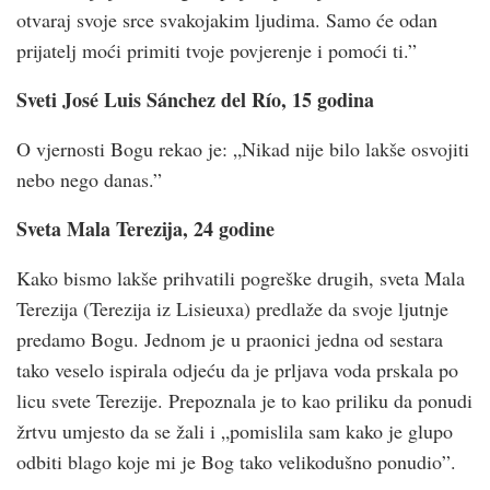
otvaraj svoje srce svakojakim ljudima. Samo će odan
prijatelj moći primiti tvoje povjerenje i pomoći ti.”
Sveti José Luis Sánchez del Río, 15 godina
O vjernosti Bogu rekao je: „Nikad nije bilo lakše osvojiti
nebo nego danas.”
Sveta Mala Terezija, 24 godine
Kako bismo lakše prihvatili pogreške drugih, sveta Mala
Terezija (Terezija iz Lisieuxa) predlaže da svoje ljutnje
predamo Bogu. Jednom je u praonici jedna od sestara
tako veselo ispirala odjeću da je prljava voda prskala po
licu svete Terezije. Prepoznala je to kao priliku da ponudi
žrtvu umjesto da se žali i „pomislila sam kako je glupo
odbiti blago koje mi je Bog tako velikodušno ponudio”.