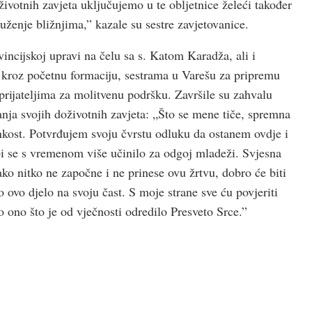
otnih zavjeta uključujemo u te obljetnice želeći također
luženje bližnjima,” kazale su sestre zavjetovanice.
incijskoj upravi na čelu sa s. Katom Karadža, ali i
le kroz početnu formaciju, sestrama u Varešu za pripremu
i prijateljima za molitvenu podršku. Završile su zahvalu
nja svojih doživotnih zavjeta: „Što se mene tiče, spremna
nkost. Potvrđujem svoju čvrstu odluku da ostanem ovdje i
i se s vremenom više učinilo za odgoj mladeži. Svjesna
ko nitko ne započne i ne prinese ovu žrtvu, dobro će biti
ovo djelo na svoju čast. S moje strane sve ću povjeriti
o ono što je od vječnosti odredilo Presveto Srce.”