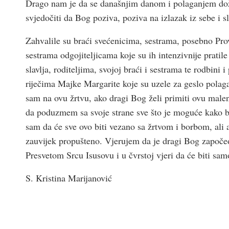
Drago nam je da se današnjim danom i polaganjem doživ
svjedočiti da Bog poziva, poziva na izlazak iz sebe i s
Zahvalile su braći svećenicima, sestrama, posebno Prov
sestrama odgojiteljicama koje su ih intenzivnije prati
slavlja, roditeljima, svojoj braći i sestrama te rodbini 
riječima Majke Margarite koje su uzele za geslo polaga
sam na ovu žrtvu, ako dragi Bog želi primiti ovu male
da poduzmem sa svoje strane sve što je moguće kako b
sam da će sve ovo biti vezano sa žrtvom i borbom, ali a
zauvijek propušteno. Vjerujem da je dragi Bog započeo 
Presvetom Srcu Isusovu i u čvrstoj vjeri da će biti sam
S. Kristina Marijanović