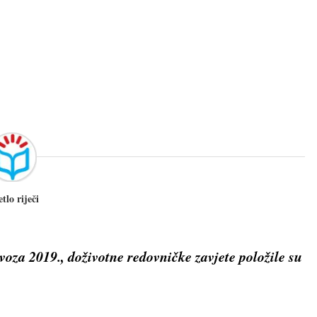
etlo riječi
voza 2019., doživotne redovničke zavjete položile su