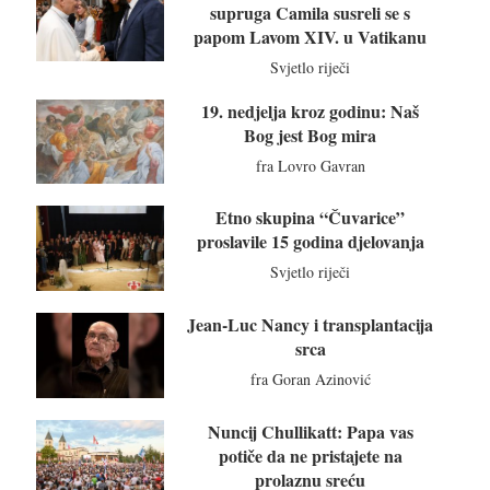
supruga Camila susreli se s
papom Lavom XIV. u Vatikanu
Svjetlo riječi
19. nedjelja kroz godinu: Naš
Bog jest Bog mira
fra Lovro Gavran
Etno skupina “Čuvarice”
proslavile 15 godina djelovanja
Svjetlo riječi
Jean-Luc Nancy i transplantacija
srca
fra Goran Azinović
Nuncij Chullikatt: Papa vas
potiče da ne pristajete na
prolaznu sreću