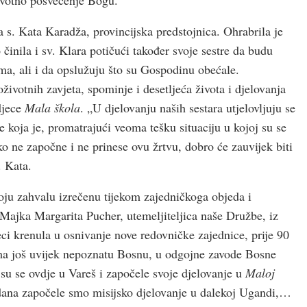
la s. Kata Karadža, provincijska predstojnica. Ohrabrila je
 činila i sv. Klara potičući također svoje sestre da budu
rama, ali i da opslužuju što su Gospodinu obećale.
ivotnih zavjeta, spominje i desetljeća života i djelovanja
djece
Mala škola
. „U djelovanju naših sestara utjelovljuju se
e koja je, promatrajući veoma tešku situaciju u kojoj su se
ko ne započne i ne prinese ovu žrtvu, dobro će zauvijek biti
. Kata.
oju zahvalu izrečenu tijekom zajedničkoga objeda i
 Majka Margarita Pucher, utemeljiteljica naše Družbe, iz
eci krenula u osnivanje nove redovničke zajednice, prije 90
ima još uvijek nepoznatu Bosnu, u odgojne zavode Bosne
e su se ovdje u Vareš i započele svoje djelovanje u
Maloj
u dana započele smo misijsko djelovanje u dalekoj Ugandi,…