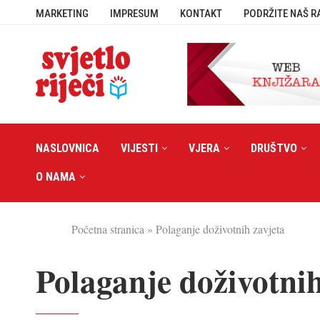
MARKETING
IMPRESUM
KONTAKT
PODRŽITE NAŠ R
NASLOVNICA
VIJESTI
VJERA
DRUŠTVO
O NAMA
Početna stranica
»
Polaganje doživotnih zavjeta
Polaganje doživotnih