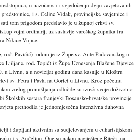
predstojnica, u nazočnosti i svjedočenju dviju zavjetovanih
e predstojnice, i s. Celine Vidak, provincijske savjetnice i
1 sati tom prigodom predslavio je u župnoj crkvi sv.
kup vojni ordinarij, uz suslavlje vareškog župnika fra
ra Nikice Vujice.
, rođ. Pavičić) rodom je iz Župe sv. Ante Padovanskog u
ke Ljiljane, rođ. Topić) iz Župe Uznesenja Blažene Djevice
. u Livnu, a u novicijat godinu dana kasnije u Kloštru
rkvi sv. Petra i Pavla na Gorici u Livnu. Kroz početnu
kon zrelog promišljanja odlučile su izreći svoje doživotno
bi Školskih sestara franjevki Bosansko-hrvatske provincije
zavjeta prethodila je jednomjesečna intenzivna duhovna
atelji i župljani aktivnim su sudjelovanjem u euharistijskom
ženku i s. Anđelinu. One su nakon naviještene Riječi, na