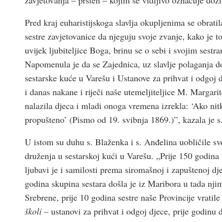
Pred kraj euharistijskoga slavlja okupljenima se obrati
sestre zavjetovanice da njeguju svoje zvanje, kako je to
uvijek ljubiteljice Boga, brinu se o sebi i svojim sest
Napomenula je da se Zajednica, uz slavlje polaganja dož
sestarske kuće u Varešu i Ustanove za prihvat i odgoj 
i danas nakane i riječi naše utemeljiteljice M. Margarit
nalazila djeca i mladi onoga vremena izrekla: ‘Ako nit
propušteno’ (Pismo od 19. svibnja 1869.)”, kazala je s
U istom su duhu s. Blaženka i s. Anđelina uobličile sv
druženja u sestarskoj kući u Varešu. „Prije 150 godina
ljubavi je i samilosti prema siromašnoj i zapuštenoj dj
godina skupina sestara došla je iz Maribora u tada nj
Srebrene, prije 10 godina sestre naše Provincije vratil
školi
– ustanovi za prihvat i odgoj djece, prije godin