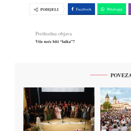
PODIJELI
Facebook
Whatsapp
Prethodna objava
Više neće biti “laika”?
POVEZA