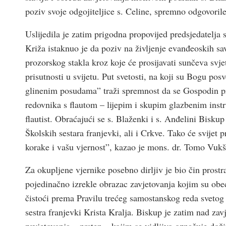
poziv svoje odgojiteljice s. Celine, spremno odgovori
Uslijedila je zatim prigodna propovijed predsjedatelja
Križa istaknuo je da poziv na življenje evanđeoskih sa
prozorskog stakla kroz koje će prosijavati sunčeva svje
prisutnosti u svijetu. Put svetosti, na koji su Bogu po
glinenim posudama” traži spremnost da se Gospodin pr
redovnika s flautom – lijepim i skupim glazbenim ins
flautist. Obraćajući se s. Blaženki i s. Anđelini Bisku
Školskih sestara franjevki, ali i Crkve. Tako će svijet
korake i vašu vjernost”, kazao je mons. dr. Tomo Vukš
Za okupljene vjernike posebno dirljiv je bio čin prostr
pojedinačno izrekle obrazac zavjetovanja kojim su obeć
čistoći prema Pravilu trećeg samostanskog reda sveto
sestra franjevki Krista Kralja. Biskup je zatim nad za
zavjetovanja – prsten – kojim se vidljivo označuje do