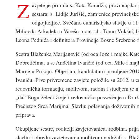
Z
avjete je primila s. Kata Karadža, provincijska 
sestara: s. Lidije Jurišić, zamjenice provincijsk
odgojiteljice. Svečano euharistijsko slavlje u 1
Mihovila Arkađela u Varešu mons. dr. Tomo Vukšić, bis
Leona Pednića i definitora Provincije Bosne Srebrene f
Sestra Blaženka Marijanović (od oca Joze i majke Kate
Dobretićima, a s. Anđelina Ivančić (od oca Mile i maj
Marije u Prisoju. Obje su u kandidaturu primljene 2010
Ivaniću. Prve privremene zavjete položile su 2012. u c
redovničku formaciju, molitvom, radom i studijem te na
„da” Bogu želeći živjeti redovničko posvećenje u Druž
Prečistog Srca Marijina. Slavlju polaganja doživotnih 
priprava.
Okupljene sestre, roditelji zavjetovanica, rodbina, prij
slavlju i obredu zavjetovanja molitvom podržali s. Bla