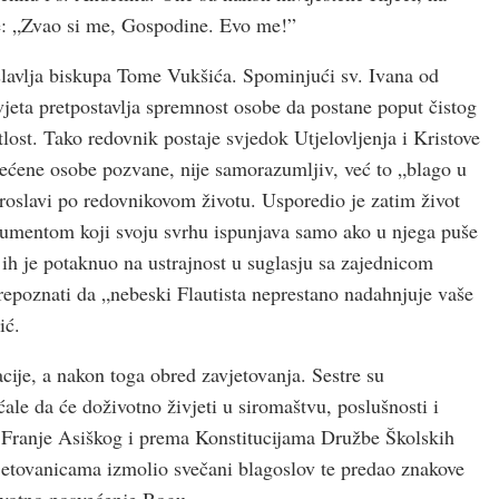
le: „Zvao si me, Gospodine. Evo me!”
 slavlja biskupa Tome Vukšića. Spominjući sv. Ivana od
vjeta pretpostavlja spremnost osobe da postane poput čistog
tlost. Tako redovnik postaje svjedok Utjelovljenja i Kristove
svećene osobe pozvane, nije samorazumljiv, već to „blago u
oslavi po redovnikovom životu. Usporedio je zatim život
trumentom koji svoju svrhu ispunjava samo ako u njega puše
p ih je potaknuo na ustrajnost u suglasju sa zajednicom
 prepoznati da „nebeski Flautista neprestano nadahnjuje vaše
ić.
acije, a nakon toga obred zavjetovanja. Sestre su
ale da će doživotno živjeti u siromaštvu, poslušnosti i
g Franje Asiškog i prema Konstitucijama Družbe Školskih
vjetovanicama izmolio svečani blagoslov te predao znakove
životno posvećenje Bogu.