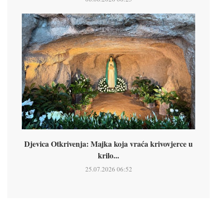
Djevica Otkrivenja: Majka koja vraća krivovjerce u
krilo...
25.07.2026 06:52