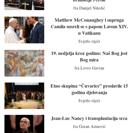
fra Danijel Nikolić
Matthew McConaughey i supruga
Camila susreli se s papom Lavom XIV.
u Vatikanu
Svjetlo riječi
19. nedjelja kroz godinu: Naš Bog jest
Bog mira
fra Lovro Gavran
Etno skupina “Čuvarice” proslavile 15
godina djelovanja
Svjetlo riječi
Jean-Luc Nancy i transplantacija srca
fra Goran Azinović