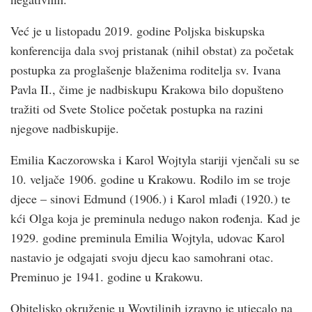
Već je u listopadu 2019. godine Poljska biskupska
konferencija dala svoj pristanak (nihil obstat) za početak
postupka za proglašenje blaženima roditelja sv. Ivana
Pavla II., čime je nadbiskupu Krakowa bilo dopušteno
tražiti od Svete Stolice početak postupka na razini
njegove nadbiskupije.
Emilia Kaczorowska i Karol Wojtyla stariji vjenčali su se
10. veljače 1906. godine u Krakowu. Rodilo im se troje
djece – sinovi Edmund (1906.) i Karol mlađi (1920.) te
kći Olga koja je preminula nedugo nakon rođenja. Kad je
1929. godine preminula Emilia Wojtyla, udovac Karol
nastavio je odgajati svoju djecu kao samohrani otac.
Preminuo je 1941. godine u Krakowu.
Obiteljsko okruženje u Woytilinih izravno je utjecalo na