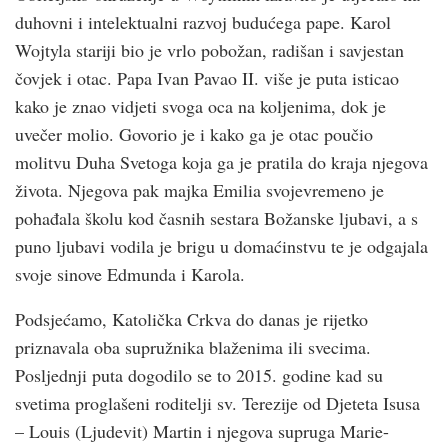
duhovni i intelektualni razvoj budućega pape. Karol
Wojtyla stariji bio je vrlo pobožan, radišan i savjestan
čovjek i otac. Papa Ivan Pavao II. više je puta isticao
kako je znao vidjeti svoga oca na koljenima, dok je
uvečer molio. Govorio je i kako ga je otac poučio
molitvu Duha Svetoga koja ga je pratila do kraja njegova
života. Njegova pak majka Emilia svojevremeno je
pohađala školu kod časnih sestara Božanske ljubavi, a s
puno ljubavi vodila je brigu u domaćinstvu te je odgajala
svoje sinove Edmunda i Karola.
Podsjećamo, Katolička Crkva do danas je rijetko
priznavala oba supružnika blaženima ili svecima.
Posljednji puta dogodilo se to 2015. godine kad su
svetima proglašeni roditelji sv. Terezije od Djeteta Isusa
– Louis (Ljudevit) Martin i njegova supruga Marie-