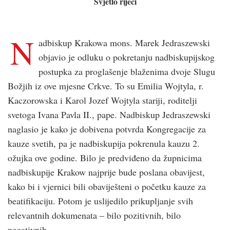
Svjetlo riječi
N
adbiskup Krakowa mons. Marek Jedraszewski
objavio je odluku o pokretanju nadbiskupijskog
postupka za proglašenje blaženima dvoje Slugu
Božjih iz ove mjesne Crkve. To su Emilia Wojtyla, r.
Kaczorowska i Karol Jozef Wojtyla stariji, roditelji
svetoga Ivana Pavla II., pape. Nadbiskup Jedraszewski
naglasio je kako je dobivena potvrda Kongregacije za
kauze svetih, pa je nadbiskupija pokrenula kauzu 2.
ožujka ove godine. Bilo je predviđeno da župnicima
nadbiskupije Krakow najprije bude poslana obavijest,
kako bi i vjernici bili obaviješteni o početku kauze za
beatifikaciju. Potom je uslijedilo prikupljanje svih
relevantnih dokumenata – bilo pozitivnih, bilo
negativnih.