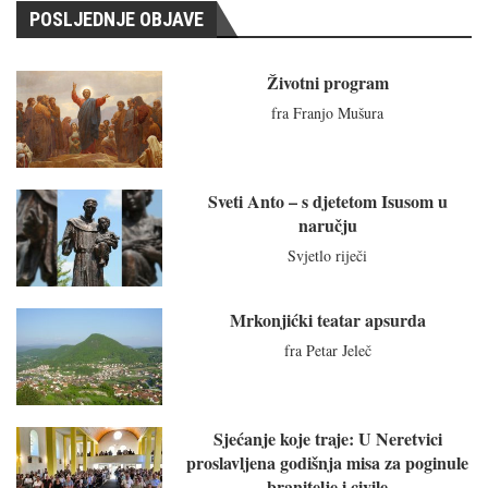
POSLJEDNJE OBJAVE
Životni program
fra Franjo Mušura
Sveti Anto – s djetetom Isusom u
naručju
Svjetlo riječi
Mrkonjićki teatar apsurda
fra Petar Jeleč
Sjećanje koje traje: U Neretvici
proslavljena godišnja misa za poginule
branitelje i civile