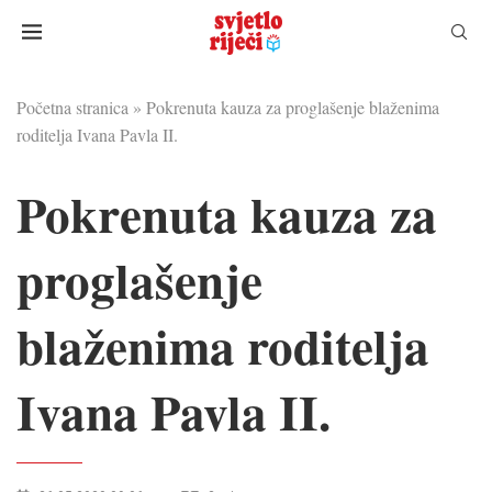
Početna stranica
»
Pokrenuta kauza za proglašenje blaženima
roditelja Ivana Pavla II.
Pokrenuta kauza za
proglašenje
blaženima roditelja
Ivana Pavla II.