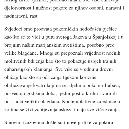
djelotvornost i nužnost pokore za njihov osobni, naravni i
nadnaravni, rast.
Svjedoci smo procvata pokorničkih hodočašća pješice
kao što se to vidi u putu svetoga Jakova u Španjolskoj i u
brojnim našim marijanskim svetištima, posebno pred
velike blagdane. Mnogi su prepoznali vrijednost noćnih
molitvenih bdijenja kao što to pokazuje uspjeh trajnih
euharistijskih klanjanja. Sve više se vrednuju drevni
običaji kao što su odricanja tijekom korizme,
obilježavanje kvatri kojima se, djelima pokore i ljubavi,
posvećuju godišnja doba, tjedni post o kruhu i vodi ili
post uoči velikih blagdana. Kontemplativne zajednice u
kojima se živi zahtjevnija askeza imaju sve više zvanja.
S novim izazovima došle su i nove prilike za pokoru