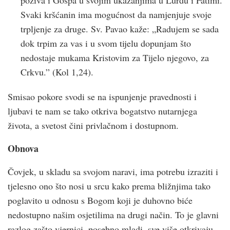
Svaki kršćanin ima mogućnost da namjenjuje svoje
trpljenje za druge. Sv. Pavao kaže: „Radujem se sada
dok trpim za vas i u svom tijelu dopunjam što
nedostaje mukama Kristovim za Tijelo njegovo, za
Crkvu.” (Kol 1,24).
Smisao pokore svodi se na ispunjenje pravednosti i
ljubavi te nam se tako otkriva bogatstvo nutarnjega
života, a svetost čini privlačnom i dostupnom.
Obnova
Čovjek, u skladu sa svojom naravi, ima potrebu izraziti i
tjelesno ono što nosi u srcu kako prema bližnjima tako
poglavito u odnosu s Bogom koji je duhovno biće
nedostupno našim osjetilima na drugi način. To je glavni
razlog zašto vjernici, posebno mladi, sve više otkrivaju