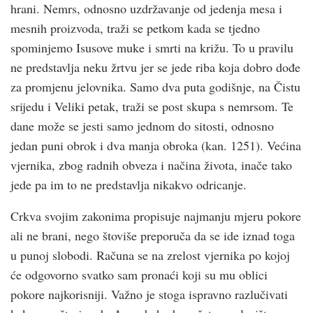
hrani. Nemrs, odnosno uzdržavanje od jedenja mesa i
mesnih proizvoda, traži se petkom kada se tjedno
spominjemo Isusove muke i smrti na križu. To u pravilu
ne predstavlja neku žrtvu jer se jede riba koja dobro dođe
za promjenu jelovnika. Samo dva puta godišnje, na Čistu
srijedu i Veliki petak, traži se post skupa s nemrsom. Te
dane može se jesti samo jednom do sitosti, odnosno
jedan puni obrok i dva manja obroka (kan. 1251). Većina
vjernika, zbog radnih obveza i načina života, inače tako
jede pa im to ne predstavlja nikakvo odricanje.
Crkva svojim zakonima propisuje najmanju mjeru pokore
ali ne brani, nego štoviše preporuča da se ide iznad toga
u punoj slobodi. Računa se na zrelost vjernika po kojoj
će odgovorno svatko sam pronaći koji su mu oblici
pokore najkorisniji. Važno je stoga ispravno razlučivati