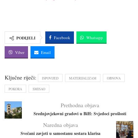
PODIJELI
Facebook
Whatsapp
Viber
Email
Ključne riječi:
ISPOVIJED
MATERIJALIZAM
OBNOVA
POKORA
SMISAO
Prethodna objava
Srednjovjekovni gradovi u BiH: Svjedoci prošlosti
Naredna objava
Svečani zavjeti u samostanu sestara klarisa