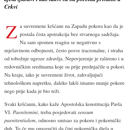
Crkvi
Z
a suvremene kršćane na Zapadu pokora kao da je
postala čista apstrakcija bez stvarnoga sadržaja.
Na sam spomen reagira se negativno s
mješavinom odbojnosti, često posve iracionalne, i straha
od tobožnje ugroze zdravlja. Nepovjerenje je rašireno i u
redovničkim sredinama koje su prije prednjačile u pokori.
Na kraju, iako je suvremeni život, zahvaljujući
tehnološkom napretku, daleko lakši imamo manje pokore
nego prije kada je bio teži.
Svaki kršćanin, kako kaže Apostolska konstitucija Pavla
VI.
Paenitemini
, treba posjedovati
sensum
paenitentialem
, odnosno smisao za pokoru i pokornički
duh. To će mu omogućiti da čini pokornička djela u