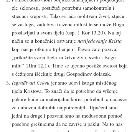
zle sklonosti, postižući potrebnu samokontrolu i
stječući kreposti. Tako se jača molitveni život, stječu
se zasluge, zadobiva tražena milost te se može Boga
proslavljati u svom tijelu (usp. 1 Kor 13,20). Na taj
način se u konačnici ostvaruje
nasljedovanje Krista
koji nas je otkupio trpljenjem. Pavao zato poziva:
„prikažite svoja tijela za žrtvu živu, svetu i Bogu
milu” (Rim 12,1). Time se ujedno postiže svetost koja
s čežnjom iščekuje drugi Gospodinov dolazak.
Izgrađivati Crkvu
jer smo udovi istoga mističnog
tijela Kristova. To znači da je potrebno da vršenje
pokore bude za materijalnu korist potrebnih a nadasve
za duhovnu dobrobit najpotrebnijih. Upućeni smo
jedni na druge i pozvani smo na međusobnu pomoć
posebno grešnicima da ne završe u paklu. Na to nas
poziva i Gospa u svojim ukazanjima u Lurdu i Fatimi.