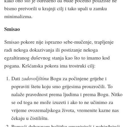
kako ono što je određeno da bude početno polazište ne
bismo pretvorili u krajnji cilj i tako upali u zamku
minimalizma.
Smisao
Smisao pokore nije isprazno sebe-mučenje, trapljenje
radi nekoga dokazivanja ili postizanje nekoga
egzaltiranog duševnog stanja kao što to imamo kod
pogana. Kršćanska pokora ima trostruki cilj:
Dati
zadovoljštinu
Bogu za počinjene grijehe i
popraviti štetu koju smo grijesima prouzročili. To
nalaže pravednost prema ljudima i prema Bogu. Nitko
se od toga ne može izuzeti i ako to ne učinimo za
vrijeme ovozemaljskoga života, vremenite kazne nas
čekaju u čistilištu.
Pomoći duhovnom boljitku umanjujući i pobjeđujući