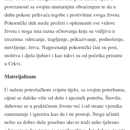
povezanosti sa svojim unutarnjim obraćenjem te da u
duhu pokore prihvaća tegobe i protivštine svoga života.
Pokornički duh može prožeti i oplemeniti sve vidove
života i stoga ima razna očitovanja koja su vidljiva u
izrazima: odricanje, trapljenje, prikazivanje, podnošenje,
mrtvljenje, žrtva. Najpoznatiji pokornički čini su post,
molitva i djela ljubavi i kao takvi su od početka prisutni
u Crkvi.
Materijalizam
U našem potrošačkom svijetu tijelo, sa svojim potrebama,
cijeni se daleko više od duše i njezinih potreba. Štoviše,
duhovno se u praktičnom životu već i od strane vjernika
zanemaruje i ignorira kao da i ne postoji. Stoga učiniti
nešto za dobro duše posebno ako to traži neko tjelesno
odricanje jednostavno je neprihvatljivo. Istodobno, trapiti