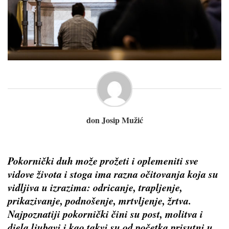
don Josip Mužić
Pokornički duh može prožeti i oplemeniti sve
vidove života i stoga ima razna očitovanja koja su
vidljiva u izrazima: odricanje, trapljenje,
prikazivanje, podnošenje, mrtvljenje, žrtva.
Najpoznatiji pokornički čini su post, molitva i
djela ljubavi i kao takvi su od početka prisutni u