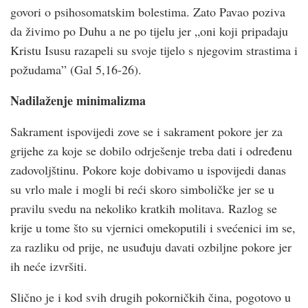
govori o psihosomatskim bolestima. Zato Pavao poziva
da živimo po Duhu a ne po tijelu jer „oni koji pripadaju
Kristu Isusu razapeli su svoje tijelo s njegovim strastima i
požudama” (Gal 5,16-26).
Nadilaženje minimalizma
Sakrament ispovijedi zove se i sakrament pokore jer za
grijehe za koje se dobilo odrješenje treba dati i određenu
zadovoljštinu. Pokore koje dobivamo u ispovijedi danas
su vrlo male i mogli bi reći skoro simboličke jer se u
pravilu svedu na nekoliko kratkih molitava. Razlog se
krije u tome što su vjernici omekoputili i svećenici im se,
za razliku od prije, ne usuđuju davati ozbiljne pokore jer
ih neće izvršiti.
Slično je i kod svih drugih pokorničkih čina, pogotovo u