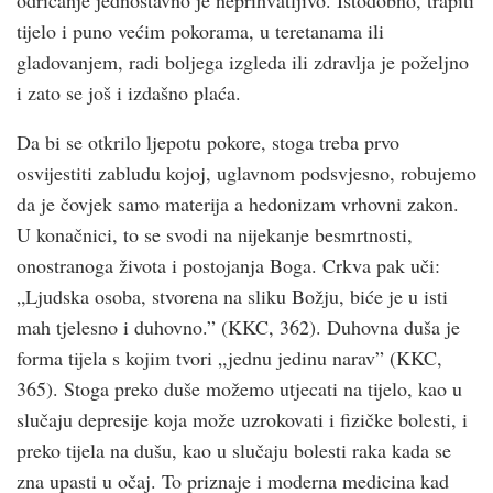
tijelo i puno većim pokorama, u teretanama ili
gladovanjem, radi boljega izgleda ili zdravlja je poželjno
i zato se još i izdašno plaća.
Da bi se otkrilo ljepotu pokore, stoga treba prvo
osvijestiti zabludu kojoj, uglavnom podsvjesno, robujemo
da je čovjek samo materija a hedonizam vrhovni zakon.
U konačnici, to se svodi na nijekanje besmrtnosti,
onostranoga života i postojanja Boga. Crkva pak uči:
„Ljudska osoba, stvorena na sliku Božju, biće je u isti
mah tjelesno i duhovno.” (KKC, 362). Duhovna duša je
forma tijela s kojim tvori „jednu jedinu narav” (KKC,
365). Stoga preko duše možemo utjecati na tijelo, kao u
slučaju depresije koja može uzrokovati i fizičke bolesti, i
preko tijela na dušu, kao u slučaju bolesti raka kada se
zna upasti u očaj. To priznaje i moderna medicina kad