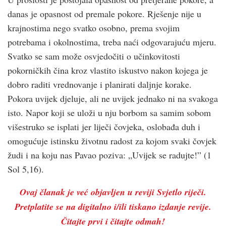
danas je opasnost od premale pokore. Rješenje nije u
krajnostima nego svatko osobno, prema svojim
potrebama i okolnostima, treba naći odgovarajuću mjeru.
Svatko se sam može osvjedočiti o učinkovitosti
pokorničkih čina kroz vlastito iskustvo nakon kojega je
dobro raditi vrednovanje i planirati daljnje korake.
Pokora uvijek djeluje, ali ne uvijek jednako ni na svakoga
isto. Napor koji se uloži u nju borbom sa samim sobom
višestruko se isplati jer liječi čovjeka, oslobađa duh i
omogućuje istinsku životnu radost za kojom svaki čovjek
žudi i na koju nas Pavao poziva: „Uvijek se radujte!” (1
Sol 5,16).
Ovaj članak je već objavljen u reviji Svjetlo riječi.
Pretplatite se na digitalno i/ili tiskano izdanje revije.
Čitajte prvi i čitajte odmah!