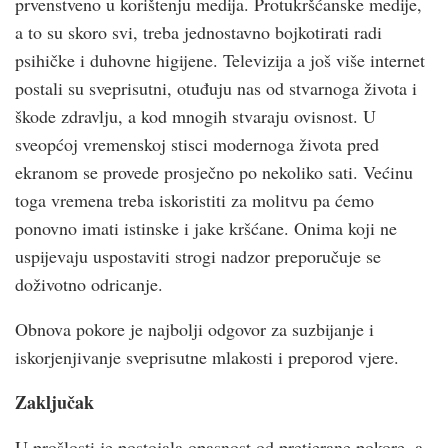
prvenstveno u korištenju medija. Protukršćanske medije,
a to su skoro svi, treba jednostavno bojkotirati radi
psihičke i duhovne higijene. Televizija a još više internet
postali su sveprisutni, otuđuju nas od stvarnoga života i
škode zdravlju, a kod mnogih stvaraju ovisnost. U
sveopćoj vremenskoj stisci modernoga života pred
ekranom se provede prosječno po nekoliko sati. Većinu
toga vremena treba iskoristiti za molitvu pa ćemo
ponovno imati istinske i jake kršćane. Onima koji ne
uspijevaju uspostaviti strogi nadzor preporučuje se
doživotno odricanje.
Obnova pokore je najbolji odgovor za suzbijanje i
iskorjenjivanje sveprisutne mlakosti i preporod vjere.
Zaključak
U prošlosti je postojala opasnost od pretjerane pokore, a