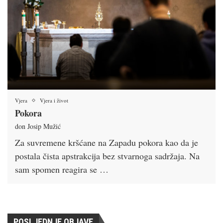
Vjera
Vjera i život
Pokora
don Josip Mužić
Za suvremene kršćane na Zapadu pokora kao da je
postala čista apstrakcija bez stvarnoga sadržaja. Na
sam spomen reagira se …
POSLJEDNJE OBJAVE