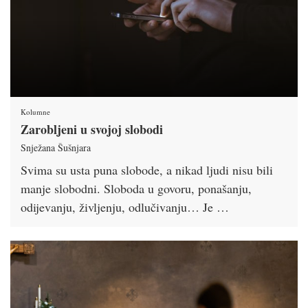
Kolumne
Zarobljeni u svojoj slobodi
Snježana Šušnjara
Svima su usta puna slobode, a nikad ljudi nisu bili
manje slobodni. Sloboda u govoru, ponašanju,
odijevanju, življenju, odlučivanju… Je …