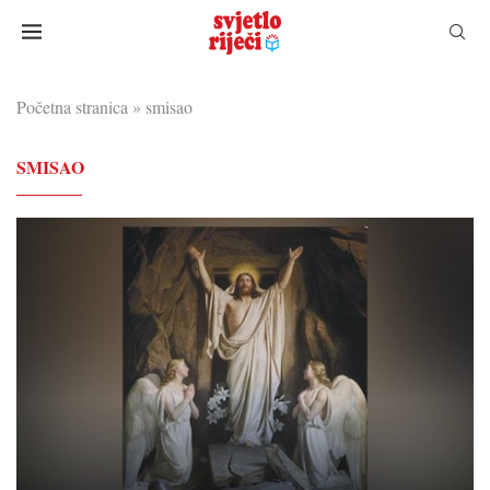
Početna stranica
»
smisao
SMISAO