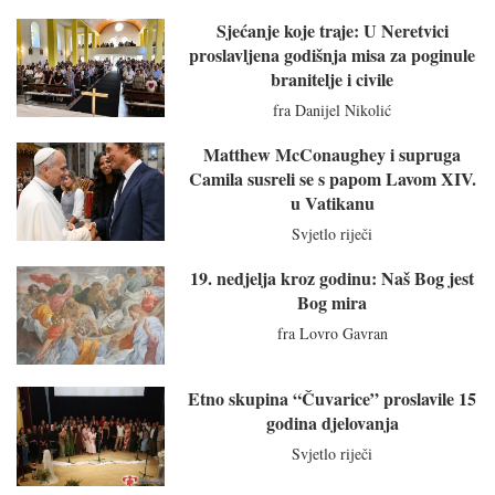
Sjećanje koje traje: U Neretvici
proslavljena godišnja misa za poginule
branitelje i civile
fra Danijel Nikolić
Matthew McConaughey i supruga
Camila susreli se s papom Lavom XIV.
u Vatikanu
Svjetlo riječi
19. nedjelja kroz godinu: Naš Bog jest
Bog mira
fra Lovro Gavran
Etno skupina “Čuvarice” proslavile 15
godina djelovanja
Svjetlo riječi