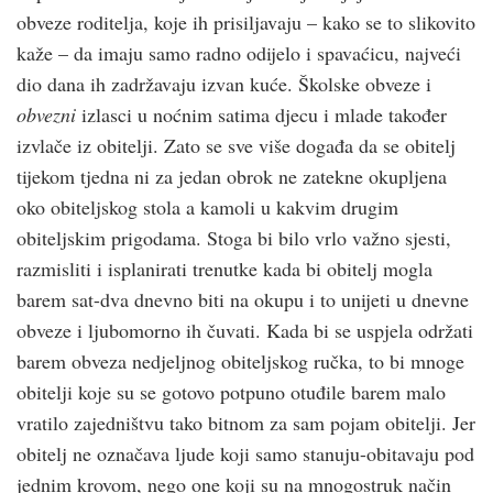
obveze roditelja, koje ih prisiljavaju – kako se to slikovito
kaže – da imaju samo radno odijelo i spavaćicu, najveći
dio dana ih zadržavaju izvan kuće. Školske obveze i
obvezni
izlasci u noćnim satima djecu i mlade također
izvlače iz obitelji. Zato se sve više događa da se obitelj
tijekom tjedna ni za jedan obrok ne zatekne okupljena
oko obiteljskog stola a kamoli u kakvim drugim
obiteljskim prigodama. Stoga bi bilo vrlo važno sjesti,
razmisliti i isplanirati trenutke kada bi obitelj mogla
barem sat-dva dnevno biti na okupu i to unijeti u dnevne
obveze i ljubomorno ih čuvati. Kada bi se uspjela održati
barem obveza nedjeljnog obiteljskog ručka, to bi mnoge
obitelji koje su se gotovo potpuno otuđile barem malo
vratilo zajedništvu tako bitnom za sam pojam obitelji. Jer
obitelj ne označava ljude koji samo stanuju-obitavaju pod
jednim krovom, nego one koji su na mnogostruk način