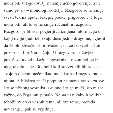
mora biti
raz-govor
, tj. naizmjenično govorenje, a ne
samo
govor
– monolog roditelja. Razgovor se ne smije
svesti tek na upute, lekcije, pouke, prigovore… I toga
mora biti, ali to se ne smije računati u razgovor.
Razgovor je bliska, povjerljiva izmjena informacija u
kojoj dvoje ljudi izlijevaju dušu jedno drugome, svjesni
da će biti shvaćeni i prihvaćeni, da će izazvati sućutnu
pozornost i brižnu pažnju. U razgovoru se čovjek
pokušava uvući u kožu sugovornika, razumjeti ga iz
njegove situacije. Roditelji koji su izgubili bliskost sa
svojom djecom neće nikad moći istinski razgovarati s
njima. A bliskost znači potpunu zainteresiranost za sve
što se tiče sugovornika, sve ono što ga muči, što mu je
važno, do čega mu je stalo. Nema tu nikakvih velikih
tobože svjetski važnih tema, ali ove teme, premda
nevažnije, ipak su vrjednije.