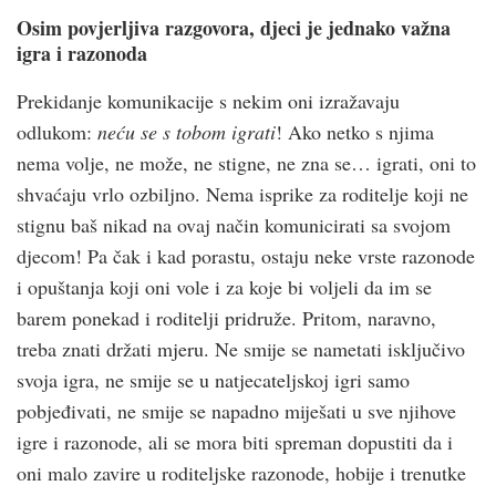
Osim povjerljiva razgovora, djeci je jednako važna
igra i razonoda
Prekidanje komunikacije s nekim oni izražavaju
odlukom:
neću se s tobom igrati
! Ako netko s njima
nema volje, ne može, ne stigne, ne zna se… igrati, oni to
shvaćaju vrlo ozbiljno. Nema isprike za roditelje koji ne
stignu baš nikad na ovaj način komunicirati sa svojom
djecom! Pa čak i kad porastu, ostaju neke vrste razonode
i opuštanja koji oni vole i za koje bi voljeli da im se
barem ponekad i roditelji pridruže. Pritom, naravno,
treba znati držati mjeru. Ne smije se nametati isključivo
svoja igra, ne smije se u natjecateljskoj igri samo
pobjeđivati, ne smije se napadno miješati u sve njihove
igre i razonode, ali se mora biti spreman dopustiti da i
oni malo zavire u roditeljske razonode, hobije i trenutke