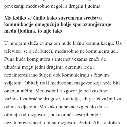
povezaniji međusobno negoli s drugim ljudima.
Ma koliko se činilo kako suvremena sredstva
komunikacije omogućuju bolje sporazumijevanje
među ljudima, to nije tako
U mnogim slučajevima oni nude lažnu komunikaciju. Uz
televizor se sjedi šuteći, međusobno ne komunicirajući.
Puna kuća kompjutora s internet vezama znači da
ukućani mogu jedni drugima okrenuti leđa i
nezainteresirano šutjeti dok komuniciraju s čitavim
svijetom. Obitelj traži međusobni razgovor koji neće biti
ometan ničim. Međusobni razgovor je od izuzetne
važnosti za bračne drugove, roditelje, ali je još važniji za
odnos s djecom. Ma kako ponekad izgledalo da se
otimaju od razgovora, pokazujući nestrpljenje i
nezainteresiranost, oni su razgovora žedni. Ali, to doista