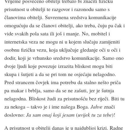
Vrijeme posvećeno obitelji trebalo bi značiti fizičku
prisutnost u obitelji te razgovor i razonodu samo s
članovima obitelji. Suvremena sredstva komunikacije
omogućuju da se članovi obitelji, ako treba, čuju pa čak i
vide svakih pola sata ili još i manje. No, mobitel i
internetska veza ne mogu ni u kojem slučaju zamijeniti
osobnu fizičku vezu, koja uključuje gledanje oči u oči i
dodir, koji je vrhunsko sredstvo komunikacije. Samo ono
dvoje ljudi koje povezuje izrazita bliskost mogu biti
skupa i šutjeti a da se pri tom ne osjećaju nelagodno.
Pred strancem čovjek ima potrebu da stalno nešto priča
pa makar i brblja, samo da se ne zašuti, jer je šutnja
nelagodna. Bliskost žudi za prisutnošću bez riječi. Biti tu
za nekoga – takvo je i ime našega Boga.
Jahve
znači
doslovno:
Ja sam onaj koji jesam
(
uvijek tu za tebe
)!
A prisutnost u obitelji danas je u najdubljoj krizi. Radne