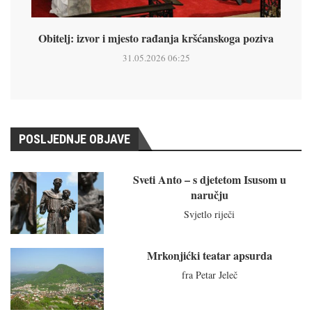
Obitelj: izvor i mjesto rađanja kršćanskoga poziva
31.05.2026 06:25
POSLJEDNJE OBJAVE
Sveti Anto – s djetetom Isusom u
naručju
Svjetlo riječi
Mrkonjićki teatar apsurda
fra Petar Jeleč