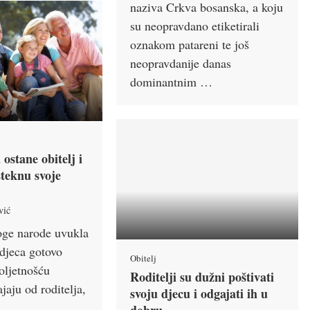
naziva Crkva bosanska, a koju
su neopravdano etiketirali
oznakom patareni te još
neopravdanije danas
dominantnim …
 ostane obitelj i
steknu svoje
vić
oge narode uvukla
 djeca gotovo
Obitelj
oljetnošću
Roditelji su dužni poštivati
aju od roditelja,
svoju djecu i odgajati ih u