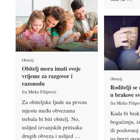
Obitelj
Obitelj mora imati svoje
vrijeme za razgovor i
Obitelj
razonodu
Roditelji se
fra Mirko Filipović
u brakove sv
Za obiteljske ljude na prvom
fra Mirko Filipo
mjestu među obvezama
Kada bi brak 
trebala bi biti obitelj. No,
bogaćenju, iz
uslijed izvanjskih pritisaka
ili poslovnoj
drugih obveza i uslijed …
na burzi prov