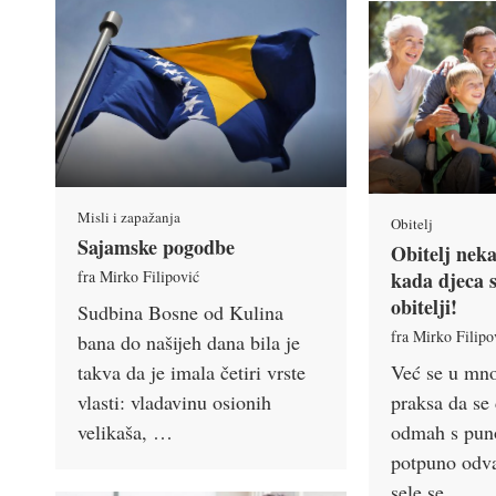
Misli i zapažanja
Obitelj
Sajamske pogodbe
Obitelj neka
fra Mirko Filipović
kada djeca 
obitelji!
Sudbina Bosne od Kulina
fra Mirko Filipo
bana do našijeh dana bila je
takva da je imala četiri vrste
Već se u mn
vlasti: vladavinu osionih
praksa da se
velikaša, …
odmah s pun
potpuno odvaj
sele se …