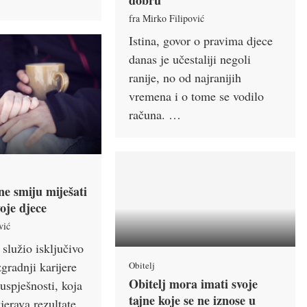
dobru
fra Mirko Filipović
Istina, govor o pravima djece
danas je učestaliji negoli
ranije, no od najranijih
vremena i o tome se vodilo
računa. …
 ne smiju miješati
oje djece
vić
služio isključivo
gradnji karijere
Obitelj
Obitelj mora imati svoje
 uspješnosti, koja
tajne koje se ne iznose u
jerava rezultate