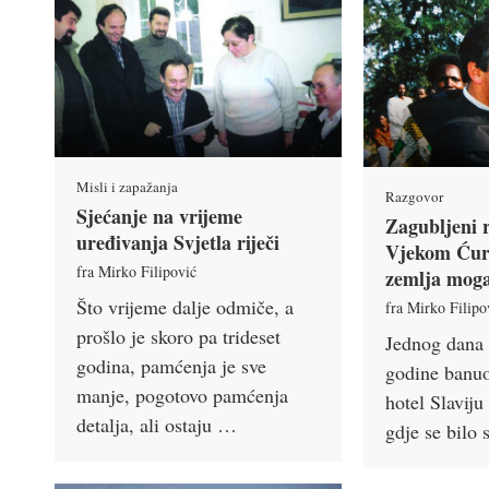
Misli i zapažanja
Razgovor
Sjećanje na vrijeme
Zagubljeni r
uređivanja Svjetla riječi
Vjekom Ćur
fra Mirko Filipović
zemlja moga
Što vrijeme dalje odmiče, a
fra Mirko Filipo
prošlo je skoro pa trideset
Jednog dana 
godina, pamćenja je sve
godine banuo
manje, pogotovo pamćenja
hotel Slaviju
detalja, ali ostaju …
gdje se bilo