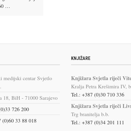
 60 …
KNJIŽARE
Knjižara Svjetla riječi Vit
i medijski centar Svjetlo
.
Kralja Petra Krešimira IV, b
Tel.: +387 (0)30 710 336
a 18, BiH - 71000 Sarajevo
Knjižara Svjetla riječi Li
(0)33 726 200
Trg branitelja b.b.
 (0)60 33 88 018
Tel.: +387 (0)34 201 111