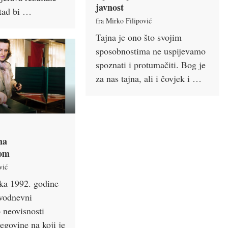
javnost
 tad bi …
fra Mirko Filipović
Tajna je ono što svojim
sposobnostima ne uspijevamo
spoznati i protumačiti. Bog je
za nas tajna, ali i čovjek i …
na
mom
vić
ka 1992. godine
vodnevni
 neovisnosti
egovine na koji je