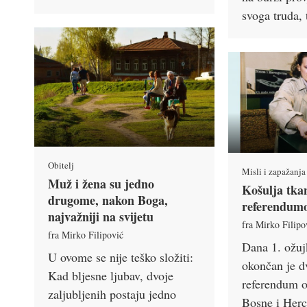
svoga truda,
Obitelj
Misli i zapažanja
Muž i žena su jedno
Košulja tka
drugome, nakon Boga,
referendu
najvažniji na svijetu
fra Mirko Filipo
fra Mirko Filipović
Dana 1. ožuj
U ovome se nije teško složiti:
okončan je d
Kad bljesne ljubav, dvoje
referendum o
zaljubljenih postaju jedno
Bosne i Herc