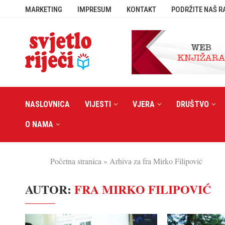
MARKETING
IMPRESUM
KONTAKT
PODRŽITE NAŠ R
NASLOVNICA
VIJESTI
VJERA
DRUŠTVO
O NAMA
Početna stranica
»
Arhiva za fra Mirko Filipović
AUTOR:
FRA MIRKO FILIPOVIĆ