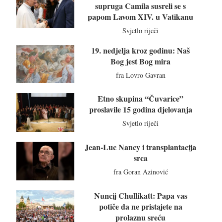
supruga Camila susreli se s
papom Lavom XIV. u Vatikanu
Svjetlo riječi
19. nedjelja kroz godinu: Naš
Bog jest Bog mira
fra Lovro Gavran
Etno skupina “Čuvarice”
proslavile 15 godina djelovanja
Svjetlo riječi
Jean-Luc Nancy i transplantacija
srca
fra Goran Azinović
Nuncij Chullikatt: Papa vas
potiče da ne pristajete na
prolaznu sreću