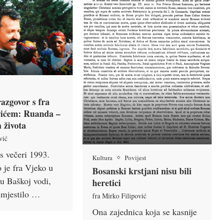
azgovor s fra
ićem: Ruanda –
 života
vić
s večeri 1993.
Kultura
Povijest
 je fra Vjeko u
Bosanski krstjani nisu bili
 u Baškoj vodi,
heretici
 smjestilo …
fra Mirko Filipović
Ona zajednica koja se kasnije