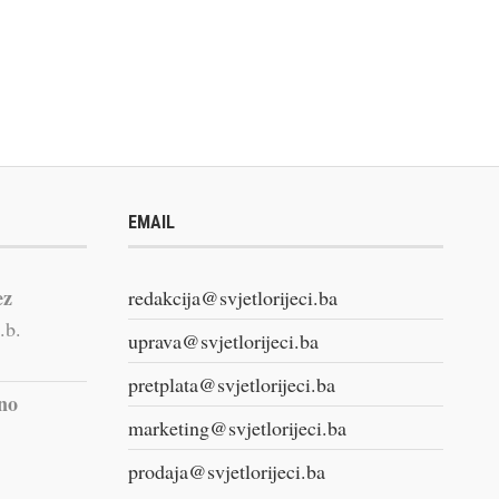
EMAIL
ez
redakcija@svjetlorijeci.ba
.b.
uprava@svjetlorijeci.ba
pretplata@svjetlorijeci.ba
vno
marketing@svjetlorijeci.ba
prodaja@svjetlorijeci.ba