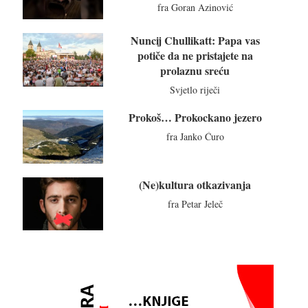
fra Goran Azinović
Nuncij Chullikatt: Papa vas
potiče da ne pristajete na
prolaznu sreću
Svjetlo riječi
Prokoš… Prokockano jezero
fra Janko Ćuro
(Ne)kultura otkazivanja
fra Petar Jeleč