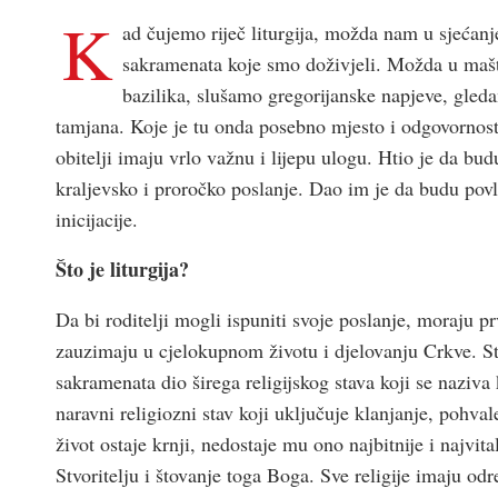
K
ad čujemo riječ liturgija, možda nam u sjećanje 
sakramenata koje smo doživjeli. Možda u mašti
bazilika, slušamo gregorijanske napjeve, gled
tamjana. Koje je tu onda posebno mjesto i odgovornost 
obitelji imaju vrlo važnu i lijepu ulogu. Htio je da bu
kraljevsko i proročko poslanje. Dao im je da budu povl
inicijacije.
Što je liturgija?
Da bi roditelji mogli ispuniti svoje poslanje, moraju pr
zauzimaju u cjelokupnom životu i djelovanju Crkve. Sto
sakramenata dio širega religijskog stava koji se naziva 
naravni religiozni stav koji uključuje klanjanje, pohval
život ostaje krnji, nedostaje mu ono najbitnije i najvit
Stvoritelju i štovanje toga Boga. Sve religije imaju odr