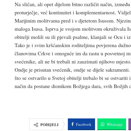
Na sličan, ali opet dijelom bitno različit način, između 
proturječje, već kontinuitet i komplementarnost. Vidjeli
Marijinim molitvama pred i s djetetom Isusom. Njezina
maloga Isusa. Isprva je svojom molitvom okruživala Isus
obitelji molili su ili pjevali psalme, klanjali se Ocu i
Tako je i svim kršćanskim roditeljima povjerena dužn
članovima Crkve i omoguće im da rastu u posvetnoj milos
svećenike, ali ne bi trebali ni zauzimati njihovo mjesto
Ondje je prisutan svećenik, ondje se dijele sakramenti.
što se ostvarilo u Svetoj obitelji trebalo bi se ostvariti
način da postane dionikom Božjega dara, svih Božjih 
PODIJELI
Facebook
Whatsapp