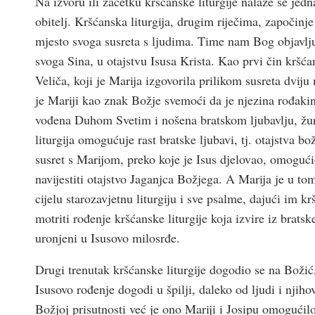
Na izvoru ili začetku kršćanske liturgije nalaze se jed
obitelj. Kršćanska liturgija, drugim riječima, započi
mjesto svoga susreta s ljudima. Time nam Bog objavljuj
svoga Sina, u otajstvu Isusa Krista. Kao prvi čin kršć
Veliča, koji je Marija izgovorila prilikom susreta dvi
je Mariji kao znak Božje svemoći da je njezina rođakin
vođena Duhom Svetim i nošena bratskom ljubavlju, žur
liturgija omogućuje rast bratske ljubavi, tj. otajstva b
susret s Marijom, preko koje je Isus djelovao, omogućio
navijestiti otajstvo Jaganjca Božjega. A Marija je u t
cijelu starozavjetnu liturgiju i sve psalme, dajući im
motriti rođenje kršćanske liturgije koja izvire iz bratske
uronjeni u Isusovo milosrđe.
Drugi trenutak kršćanske liturgije dogodio se na Božić
Isusovo rođenje dogodi u špilji, daleko od ljudi i njiho
Božjoj prisutnosti već je ono Mariji i Josipu omogućilo