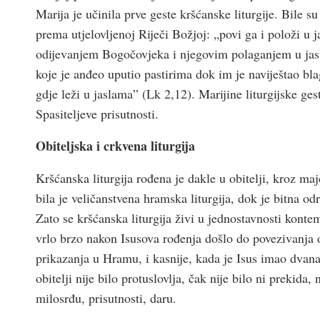
Marija je učinila prve geste kršćanske liturgije. Bile 
prema utjelovljenoj Riječi Božjoj: „povi ga i položi u j
odijevanjem Bogočovjeka i njegovim polaganjem u jasli
koje je anđeo uputio pastirima dok im je naviještao bl
gdje leži u jaslama” (Lk 2,12). Marijine liturgijske ges
Spasiteljeve prisutnosti.
Obiteljska i crkvena liturgija
Kršćanska liturgija rođena je dakle u obitelji, kroz majč
bila je veličanstvena hramska liturgija, dok je bitna odr
Zato se kršćanska liturgija živi u jednostavnosti konte
vrlo brzo nakon Isusova rođenja došlo do povezivanja o
prikazanja u Hramu, i kasnije, kada je Isus imao dvanae
obitelji nije bilo protuslovlja, čak nije bilo ni prekida
milosrđu, prisutnosti, daru.