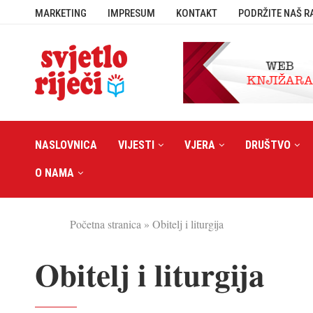
MARKETING
IMPRESUM
KONTAKT
PODRŽITE NAŠ R
NASLOVNICA
VIJESTI
VJERA
DRUŠTVO
O NAMA
Početna stranica
»
Obitelj i liturgija
Obitelj i liturgija