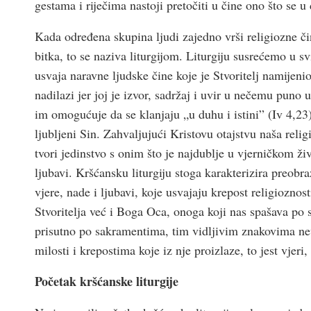
gestama i riječima nastoji pretočiti u čine ono što se u 
Kada određena skupina ljudi zajedno vrši religiozne č
bitka, to se naziva liturgijom. Liturgiju susrećemo u sv
usvaja naravne ljudske čine koje je Stvoritelj namijen
nadilazi jer joj je izvor, sadržaj i uvir u nečemu puno
im omogućuje da se klanjaju „u duhu i istini” (Iv 4,23),
ljubljeni Sin. Zahvaljujući Kristovu otajstvu naša relig
tvori jedinstvo s onim što je najdublje u vjerničkom ži
ljubavi. Kršćansku liturgiju stoga karakterizira preob
vjere, nade i ljubavi, koje usvajaju krepost religiozno
Stvoritelja već i Boga Oca, onoga koji nas spašava po
prisutno po sakramentima, tim vidljivim znakovima nev
milosti i krepostima koje iz nje proizlaze, to jest vjeri
Početak kršćanske liturgije