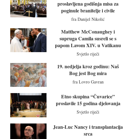
proslavljena godišnja misa za
poginule branitelje i civile
fra Danijel Nikolić
Matthew McConaughey i
supruga Camila susreli se s
papom Lavom XIV. u Vatikanu
Svjetlo riječi
19. nedjelja kroz godinu: Naš
Bog jest Bog mira
fra Lovro Gavran
Etno skupina “Čuvarice”
proslavile 15 godina djelovanja
Svjetlo riječi
Jean-Luc Nancy i transplantacija
srca