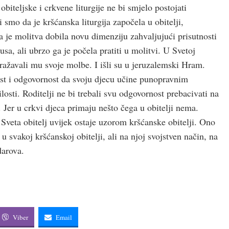
obiteljske i crkvene liturgije ne bi smjelo postojati
 smo da je kršćanska liturgija započela u obitelji,
 je molitva dobila novu dimenziju zahvaljujući prisutnosti
a, ali ubrzo ga je počela pratiti u molitvi. U Svetoj
 izražavali mu svoje molbe. I išli su u jeruzalemski Hram.
ost i odgovornost da svoju djecu učine punopravnim
ti. Roditelji ne bi trebali svu odgovornost prebacivati ​​na
. Jer u crkvi djeca primaju nešto čega u obitelji nema.
 Sveta obitelj uvijek ostaje uzorom kršćanske obitelji. Ono
 i u svakoj kršćanskoj obitelji, ali na njoj svojstven način, na
darova.
Viber
Email