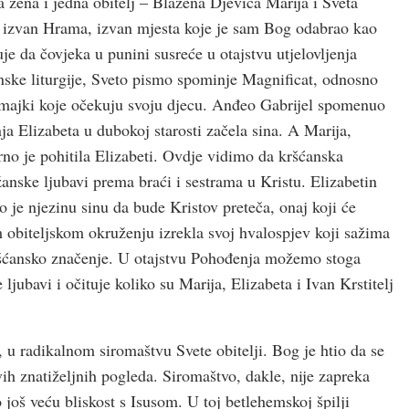
na žena i jedna obitelj – Blažena Djevica Marija i Sveta
nje izvan Hrama, izvan mjesta koje je sam Bog odabrao kao
e da čovjeka u punini susreće u otajstvu utjelovljenja
anske liturgije, Sveto pismo spominje Magnificat, odnosno
ju majki koje očekuju svoju djecu. Anđeo Gabrijel spomenuo
ja Elizabeta u dubokoj starosti začela sina. A Marija,
no je pohitila Elizabeti. Ovdje vidimo da kršćanska
ožanske ljubavi prema braći i sestrama u Kristu. Elizabetin
 je njezinu sinu da bude Kristov preteča, onaj koji će
om obiteljskom okruženju izrekla svoj hvalospjev koji sažima
 kršćansko značenje. U otajstvu Pohođenja možemo stoga
 ljubavi i očituje koliko su Marija, Elizabeta i Ivan Krstitelj
, u radikalnom siromaštvu Svete obitelji. Bog je htio da se
vih znatiželjnih pogleda. Siromaštvo, dakle, nije zapreka
 još veću bliskost s Isusom. U toj betlehemskoj špilji