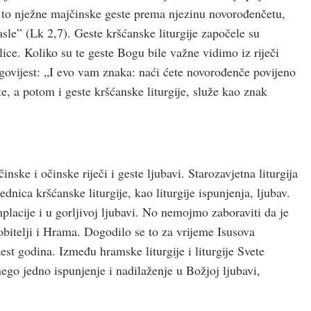
su to nježne majčinske geste prema njezinu novorođenčetu,
asle” (Lk 2,7). Geste kršćanske liturgije započele su
ce. Koliko su te geste Bogu bile važne vidimo iz riječi
agovijest: „I evo vam znaka: naći ćete novorođenče povijeno
te, a potom i geste kršćanske liturgije, služe kao znak
inske i očinske riječi i geste ljubavi. Starozavjetna liturgija
ednica kršćanske liturgije, kao liturgije ispunjenja, ljubav.
mplacije i u gorljivoj ljubavi. No nemojmo zaboraviti da je
bitelji i Hrama. Dogodilo se to za vrijeme Isusova
st godina. Između hramske liturgije i liturgije Svete
, nego jedno ispunjenje i nadilaženje u Božjoj ljubavi,