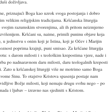
duši doživljava.
ine, priznajući Boga kao uzrok svoga postojanja i dobro
im velikim religijskim tradicijama. Kršćanska liturgija
io svojim razumskim stvorenjima, ali ih pritom neizmjerno
 uzvišenijem. Kršćani su, naime, primili puninu objave koja
 u jedinstvu s onim koji je Istina, koji je Očev i Marijin
ioznost poprima krajnji, puni smisao. Za kršćane liturgija
votu: s darom milosti i s teološkim krepostima vjere, nade i
razba po nadnaravnom daru milosti, daru teologalnih kreposti
sti. Zato u kršćanskoj liturgiji više ne motrimo samo Boga
 svome Sinu. To otajstvo Kristova spasenja postaje nam
idljive Božje milosti, koji nemaju drugu svrhu nego – po
, nada i ljubav – izravno nas sjediniti s Kristom.