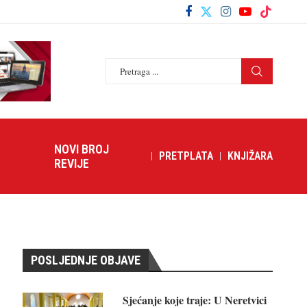
NOVI BROJ
PRETPLATA
KNJIŽARA
REVIJE
POSLJEDNJE OBJAVE
Sjećanje koje traje: U Neretvici