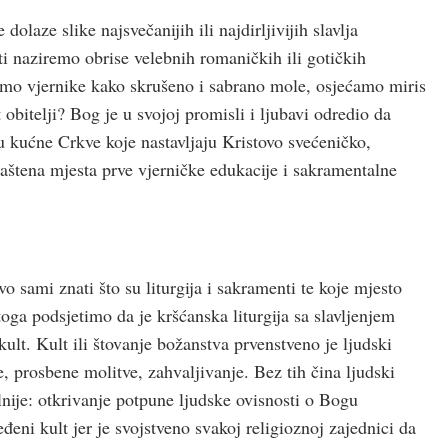
dolaze slike najsvečanijih ili najdirljivijih slavlja
 naziremo obrise velebnih romaničkih ili gotičkih
amo vjernike kako skrušeno i sabrano mole, osjećamo miris
obitelji? Bog je u svojoj promisli i ljubavi odredio da
du kućne Crkve koje nastavljaju Kristovo svećeničko,
aštena mjesta prve vjerničke edukacije i sakramentalne
vo sami znati što su liturgija i sakramenti te koje mjesto
ga podsjetimo da je kršćanska liturgija sa slavljenjem
kult. Kult ili štovanje božanstva prvenstveno je ljudski
e, prosbene molitve, zahvaljivanje. Bez tih čina ljudski
alnije: otkrivanje potpune ljudske ovisnosti o Bogu
eđeni kult jer je svojstveno svakoj religioznoj zajednici da