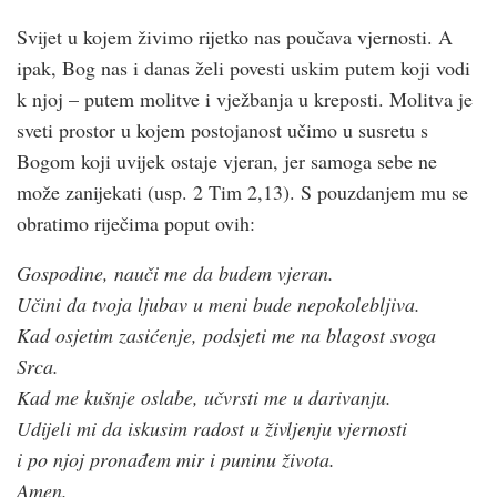
Svijet u kojem živimo rijetko nas poučava vjernosti. A
ipak, Bog nas i danas želi povesti uskim putem koji vodi
k njoj – putem molitve i vježbanja u kreposti. Molitva je
sveti prostor u kojem postojanost učimo u susretu s
Bogom koji uvijek ostaje vjeran, jer samoga sebe ne
može zanijekati (usp. 2 Tim 2,13). S pouzdanjem mu se
obratimo riječima poput ovih:
Gospodine, nauči me da budem vjeran.
Učini da tvoja ljubav u meni bude nepokolebljiva.
Kad osjetim zasićenje, podsjeti me na blagost svoga
Srca.
Kad me kušnje oslabe, učvrsti me u darivanju.
Udijeli mi da iskusim radost u življenju vjernosti
i po njoj pronađem mir i puninu života.
Amen.