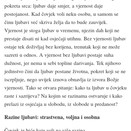
pokreta srca: ljubav daje smjer, a vjernost daje
postojanost. Kad čovjek voli neku osobu, u samom se
činu ljubavi već skriva želja da to bude zauvijek.
Vjernost je stoga ljubav u vremenu, njezin dah koji ne
prestaje disati ni kad osjećaji utihnu. Bez vjernosti ljubav
ostaje tek doživljaj bez korijena, trenutak koji ne može
sazreti u odnos. A vjernost bez ljubavi postaje suha
dužnost, jer nema u sebi topline darivanja. Tek njihovo
jedinstvo čini da ljubav postane životna, pokret koji se ne
iscrpljuje, nego uvijek iznova obnavlja iz izvora Božje
vjernosti. Tako se otvara pitanje: kako ta ljubav u čovjeku
raste i sazrijeva? Na kojim se razinama ostvaruje i kako
prelazi iz osjećaja u slobodu, iz slobode u predanost?
Razine ljubavi: strastvena, voljna i osobna
Čovjek je biće koje voli na više razina.