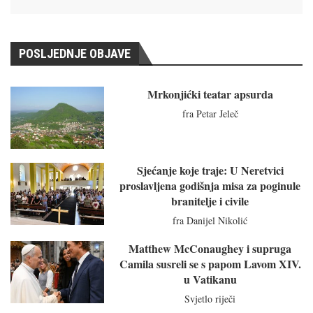
POSLJEDNJE OBJAVE
Mrkonjićki teatar apsurda
fra Petar Jeleč
Sjećanje koje traje: U Neretvici
proslavljena godišnja misa za poginule
branitelje i civile
fra Danijel Nikolić
Matthew McConaughey i supruga
Camila susreli se s papom Lavom XIV.
u Vatikanu
Svjetlo riječi