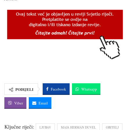
PODIJELI
Facebook
Whatsapp
Viber
Email
Ključne riječi:
LJUBAV
MAJA HERMAN DUVEL
OBITELJ