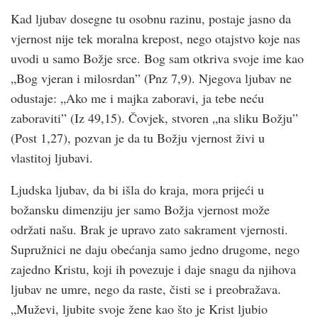
Kad ljubav dosegne tu osobnu razinu, postaje jasno da
vjernost nije tek moralna krepost, nego otajstvo koje nas
uvodi u samo Božje srce. Bog sam otkriva svoje ime kao
„Bog vjeran i milosrdan” (Pnz 7,9). Njegova ljubav ne
odustaje: „Ako me i majka zaboravi, ja tebe neću
zaboraviti” (Iz 49,15). Čovjek, stvoren „na sliku Božju”
(Post 1,27), pozvan je da tu Božju vjernost živi u
vlastitoj ljubavi.
Ljudska ljubav, da bi išla do kraja, mora prijeći u
božansku dimenziju jer samo Božja vjernost može
održati našu. Brak je upravo zato sakrament vjernosti.
Supružnici ne daju obećanja samo jedno drugome, nego
zajedno Kristu, koji ih povezuje i daje snagu da njihova
ljubav ne umre, nego da raste, čisti se i preobražava.
„Muževi, ljubite svoje žene kao što je Krist ljubio