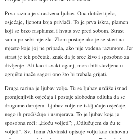
Prva razina je strastvena ljubav. Ona dotiče tijelo,
osjećaje, ljepotu koja privlači. To je prva iskra, plamen
koji se brzo rasplamsa i hvata sve pred sobom. Strast
sama po sebi nije zla. Zlom postaje ako je se stavi na
mjesto koje joj ne pripada, ako nije vođena razumom. Jer
strast je tek početak, znak da je srce živo i sposobno za
divljenje. Ali kao i svaki oganj, mora biti stavljena u
ognjište inače sagori ono što bi trebala grijati.
Druga razina je ljubav volje. Tu se ljubav uzdiže iznad
promjenjivih osjećaja i postaje slobodna odluka da se
drugome darujem. Ljubav volje ne isključuje osjećaje,
nego ih pročišćuje i usmjerava. To je ljubav koja je
sposobna reći: „Hoću voljeti”; „Odlučujem da ću te
voljeti”. Sv. Toma Akvinski opisuje volju kao duhovnu