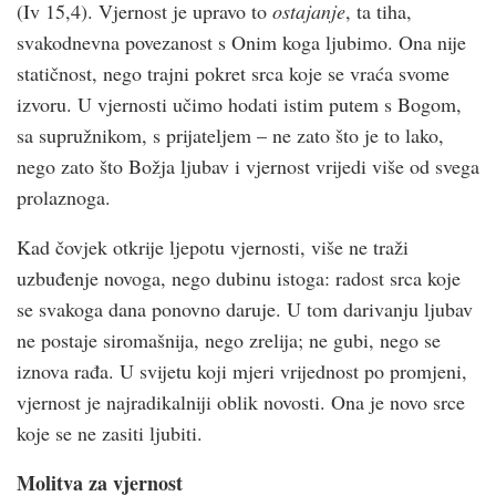
(Iv 15,4). Vjernost je upravo to
ostajanje
, ta tiha,
svakodnevna povezanost s Onim koga ljubimo. Ona nije
statičnost, nego trajni pokret srca koje se vraća svome
izvoru. U vjernosti učimo hodati istim putem s Bogom,
sa supružnikom, s prijateljem – ne zato što je to lako,
nego zato što Božja ljubav i vjernost vrijedi više od svega
prolaznoga.
Kad čovjek otkrije ljepotu vjernosti, više ne traži
uzbuđenje novoga, nego dubinu istoga: radost srca koje
se svakoga dana ponovno daruje. U tom darivanju ljubav
ne postaje siromašnija, nego zrelija; ne gubi, nego se
iznova rađa. U svijetu koji mjeri vrijednost po promjeni,
vjernost je najradikalniji oblik novosti. Ona je novo srce
koje se ne zasiti ljubiti.
Molitva za vjernost