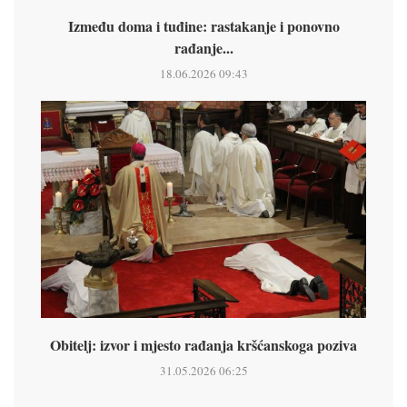
Između doma i tuđine: rastakanje i ponovno
rađanje...
18.06.2026 09:43
Obitelj: izvor i mjesto rađanja kršćanskoga poziva
31.05.2026 06:25