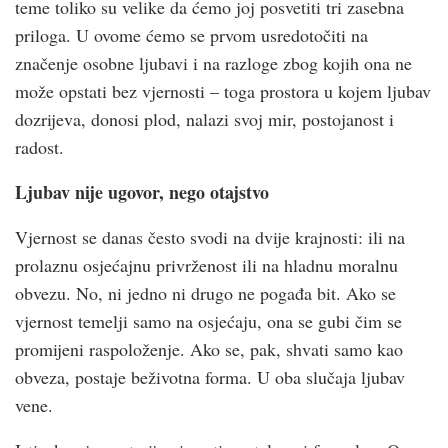
teme toliko su velike da ćemo joj posvetiti tri zasebna
priloga. U ovome ćemo se prvom usredotočiti na
značenje osobne ljubavi i na razloge zbog kojih ona ne
može opstati bez vjernosti – toga prostora u kojem ljubav
dozrijeva, donosi plod, nalazi svoj mir, postojanost i
radost.
Ljubav nije ugovor, nego otajstvo
Vjernost se danas često svodi na dvije krajnosti: ili na
prolaznu osjećajnu privrženost ili na hladnu moralnu
obvezu. No, ni jedno ni drugo ne pogađa bit. Ako se
vjernost temelji samo na osjećaju, ona se gubi čim se
promijeni raspoloženje. Ako se, pak, shvati samo kao
obveza, postaje beživotna forma. U oba slučaja ljubav
vene.