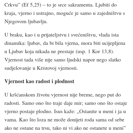
Crkvu” (Ef 5,25) – to je srce sakramenta. Ljubiti do
kraja, vjerno i ustrajno, moguće je samo u zajedništvu s
Njegovom ljubavlju.
U braku, kao i u prijateljstvu i svećeništvu, vlada ista
dinamika: ljubav, da bi bila vjerna, mora biti ucijepljena
u Ljubav koja nikada ne prestaje (usp. 1 Kor 13,8).
Vjernost tada više nije samo ljudski napor nego slatko
sudjelovanje u Kristovoj vjernosti.
Vjernost kao radost i plodnost
U kršćanskom životu vjernost nije breme, nego put do
radosti. Samo ono što traje daje mir; samo ono što ostaje
vjerno postaje plodno. Isus kaže: „Ostanite u meni i ja u
vama. Kao što loza ne može donijeti roda sama od sebe
ako ne ostane na trsu, tako ni vi ako ne ostanete u meni”