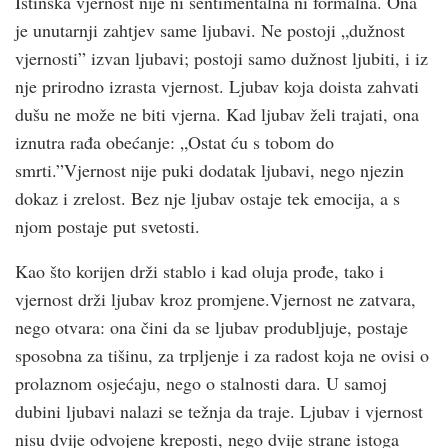
Istinska vjernost nije ni sentimentalna ni formalna. Ona
je unutarnji zahtjev same ljubavi. Ne postoji „dužnost
vjernosti” izvan ljubavi; postoji samo dužnost ljubiti, i iz
nje prirodno izrasta vjernost. Ljubav koja doista zahvati
dušu ne može ne biti vjerna. Kad ljubav želi trajati, ona
iznutra rađa obećanje: „Ostat ću s tobom do
smrti.”Vjernost nije puki dodatak ljubavi, nego njezin
dokaz i zrelost. Bez nje ljubav ostaje tek emocija, a s
njom postaje put svetosti.
Kao što korijen drži stablo i kad oluja prođe, tako i
vjernost drži ljubav kroz promjene.Vjernost ne zatvara,
nego otvara: ona čini da se ljubav produbljuje, postaje
sposobna za tišinu, za trpljenje i za radost koja ne ovisi o
prolaznom osjećaju, nego o stalnosti dara. U samoj
dubini ljubavi nalazi se težnja da traje. Ljubav i vjernost
nisu dvije odvojene kreposti, nego dvije strane istoga