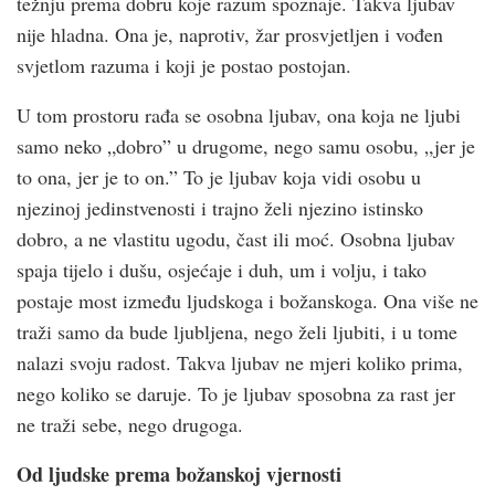
težnju prema dobru koje razum spoznaje. Takva ljubav
nije hladna. Ona je, naprotiv, žar prosvjetljen i vođen
svjetlom razuma i koji je postao postojan.
U tom prostoru rađa se osobna ljubav, ona koja ne ljubi
samo neko „dobro” u drugome, nego samu osobu, „jer je
to ona, jer je to on.” To je ljubav koja vidi osobu u
njezinoj jedinstvenosti i trajno želi njezino istinsko
dobro, a ne vlastitu ugodu, čast ili moć. Osobna ljubav
spaja tijelo i dušu, osjećaje i duh, um i volju, i tako
postaje most između ljudskoga i božanskoga. Ona više ne
traži samo da bude ljubljena, nego želi ljubiti, i u tome
nalazi svoju radost. Takva ljubav ne mjeri koliko prima,
nego koliko se daruje. To je ljubav sposobna za rast jer
ne traži sebe, nego drugoga.
Od ljudske prema božanskoj vjernosti