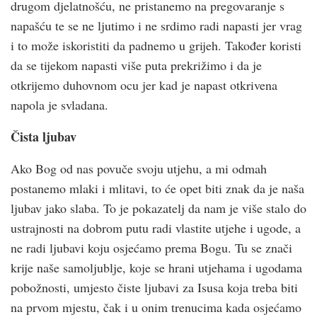
drugom djelatnošću, ne pristanemo na pregovaranje s
napašću te se ne ljutimo i ne srdimo radi napasti jer vrag
i to može iskoristiti da padnemo u grijeh. Također koristi
da se tijekom napasti više puta prekrižimo i da je
otkrijemo duhovnom ocu jer kad je napast otkrivena
napola je svladana.
Čista ljubav
Ako Bog od nas povuče svoju utjehu, a mi odmah
postanemo mlaki i mlitavi, to će opet biti znak da je naša
ljubav jako slaba. To je pokazatelj da nam je više stalo do
ustrajnosti na dobrom putu radi vlastite utjehe i ugode, a
ne radi ljubavi koju osjećamo prema Bogu. Tu se znači
krije naše samoljublje, koje se hrani utjehama i ugodama
pobožnosti, umjesto čiste ljubavi za Isusa koja treba biti
na prvom mjestu, čak i u onim trenucima kada osjećamo