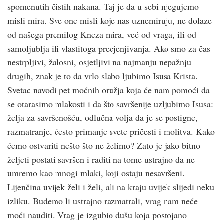
spomenutih čistih nakana. Taj je da u sebi njegujemo
misli mira. Sve one misli koje nas uznemiruju, ne dolaze
od našega premilog Kneza mira, već od vraga, ili od
samoljublja ili vlastitoga precjenjivanja. Ako smo za čas
nestrpljivi, žalosni, osjetljivi na najmanju nepažnju
drugih, znak je to da vrlo slabo ljubimo Isusa Krista.
Svetac navodi pet moćnih oružja koja će nam pomoći da
se otarasimo mlakosti i da što savršenije uzljubimo Isusa:
želja za savršenošću, odlučna volja da je se postigne,
razmatranje, često primanje svete pričesti i molitva. Kako
ćemo ostvariti nešto što ne želimo? Zato je jako bitno
željeti postati savršen i raditi na tome ustrajno da ne
umremo kao mnogi mlaki, koji ostaju nesavršeni.
Lijenčina uvijek želi i želi, ali na kraju uvijek slijedi neku
izliku. Budemo li ustrajno razmatrali, vrag nam neće
moći nauditi. Vrag je izgubio dušu koja postojano