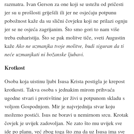
razmatra. Ivan Gerson za one koji se ustežu od pričesti
jer su u prošlosti griješili ili jer ne osjećaju potpunu
pobožnost kaže da su slični čovjeku koji ne prilazi ognju
jer se ne osjeća zagrijanim. Što smo gori to nam više
treba euharistija. Što se pak molitve tiče, sveti Augustin
kaže
Ako ne uzmanjka tvoje molitve, budi siguran da ti
neće uzmanjkati ni božanske ljubavi.
Krotkost
Osoba koja uistinu ljubi Isusa Krista postigla je krepost
krotkosti. Takva osoba s jednakim mirom prihvaća
ugodne stvari i protivštine jer živi u potpunom skladu s
voljom Gospodnjom. Mir je najvrjednija stvar koju
možemo postići. Isus ne boravi u nemirnom srcu. Krotak
čovjek je uvijek zadovoljan. Ne zato što mu uvijek sve
ide po planu, već zbog toga što zna da uz Isusa ima sve