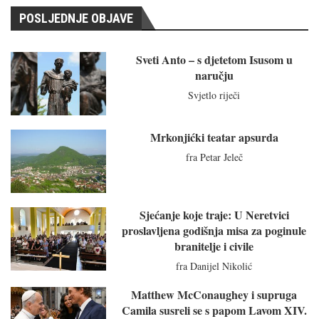
POSLJEDNJE OBJAVE
Sveti Anto – s djetetom Isusom u
naručju
Svjetlo riječi
Mrkonjićki teatar apsurda
fra Petar Jeleč
Sjećanje koje traje: U Neretvici
proslavljena godišnja misa za poginule
branitelje i civile
fra Danijel Nikolić
Matthew McConaughey i supruga
Camila susreli se s papom Lavom XIV.