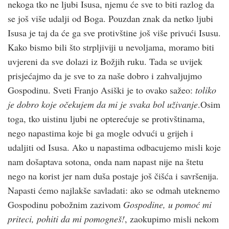
nekoga tko ne ljubi Isusa, njemu će sve to biti razlog da
se još više udalji od Boga. Pouzdan znak da netko ljubi
Isusa je taj da će ga sve protivštine još više privući Isusu.
Kako bismo bili što strpljiviji u nevoljama, moramo biti
uvjereni da sve dolazi iz Božjih ruku. Tada se uvijek
prisjećajmo da je sve to za naše dobro i zahvaljujmo
Gospodinu. Sveti Franjo Asiški je to ovako sažeo:
toliko
je dobro koje očekujem da mi je svaka bol uživanje
.Osim
toga, tko uistinu ljubi ne opterećuje se protivštinama,
nego napastima koje bi ga mogle odvući u grijeh i
udaljiti od Isusa. Ako u napastima odbacujemo misli koje
nam došaptava sotona, onda nam napast nije na štetu
nego na korist jer nam duša postaje još čišća i savršenija.
Napasti ćemo najlakše savladati: ako se odmah uteknemo
Gospodinu pobožnim zazivom
Gospodine, u pomoć mi
priteci, pohiti da mi pomogneš!
, zaokupimo misli nekom