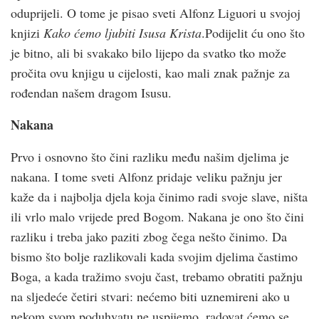
oduprijeli. O tome je pisao sveti Alfonz Liguori u svojoj
knjizi
Kako ćemo ljubiti Isusa Krista
.Podijelit ću ono što
je bitno, ali bi svakako bilo lijepo da svatko tko može
pročita ovu knjigu u cijelosti, kao mali znak pažnje za
rođendan našem dragom Isusu.
Nakana
Prvo i osnovno što čini razliku među našim djelima je
nakana. I tome sveti Alfonz pridaje veliku pažnju jer
kaže da i najbolja djela koja činimo radi svoje slave, ništa
ili vrlo malo vrijede pred Bogom. Nakana je ono što čini
razliku i treba jako paziti zbog čega nešto činimo. Da
bismo što bolje razlikovali kada svojim djelima častimo
Boga, a kada tražimo svoju čast, trebamo obratiti pažnju
na sljedeće četiri stvari: nećemo biti uznemireni ako u
nekom svom poduhvatu ne uspijemo, radovat ćemo se