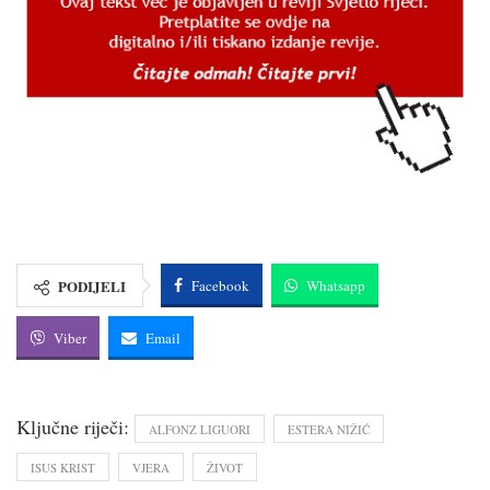
PODIJELI
Facebook
Whatsapp
Viber
Email
Ključne riječi:
ALFONZ LIGUORI
ESTERA NIŽIĆ
ISUS KRIST
VJERA
ŽIVOT