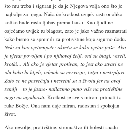
što mu treba i siguran je da je Njegova volja ono što je
najbolje za njega. Naša će krotkost uvijek rasti onoliko
koliko bude rasla ljubav prema Isusu. Kao ljudi ne
osjećamo uvijek tu blagost, zato je jako važno razmatrati
kako bismo se spremili za protivštine koje sigurno dođu.
Neki su kao vjetrenjače: okreću se kako vjetar puše. Ako
je vjetar povoljan i po njihovoj želji, oni su blagi, veseli,
krotki… Ali ako je vjetar protivan, to jest ako stvari ne
idu kako bi htjeli, odmah su nervozni, tužni i nestrpljivi.
Zato se ne posvećuju i nesretni su u životu jer na ovoj
zemlji – to je jasno- nailazimo puno više na protivštine
nego na ugodnosti.
Krotkost je sve s mirom primati iz
ruke Božje. Ona nam daje miran, radostan i spokojan
život.
Ako nevolje, protivštine, siromaštvo ili bolesti snađu