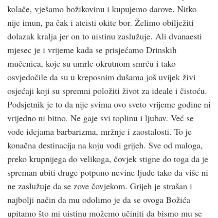
kolače, vješamo božikovinu i kupujemo darove. Nitko
nije imun, pa čak i ateisti okite bor. Želimo obilježiti
dolazak kralja jer on to uistinu zaslužuje. Ali dvanaesti
mjesec je i vrijeme kada se prisjećamo Drinskih
mučenica, koje su umrle okrutnom smrću i tako
osvjedočile da su u kreposnim dušama još uvijek živi
osjećaji koji su spremni položiti život za ideale i čistoću.
Podsjetnik je to da nije svima ovo sveto vrijeme godine ni
vrijedno ni bitno. Ne gaje svi toplinu i ljubav. Već se
vode idejama barbarizma, mržnje i zaostalosti. To je
konačna destinacija na koju vodi grijeh. Sve od maloga,
preko krupnijega do velikoga, čovjek stigne do toga da je
spreman ubiti druge potpuno nevine ljude tako da više ni
ne zaslužuje da se zove čovjekom. Grijeh je strašan i
najbolji način da mu odolimo je da se ovoga Božića
upitamo što mi uistinu možemo učiniti da bismo mu se