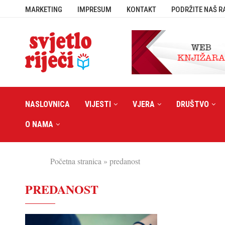
MARKETING
IMPRESUM
KONTAKT
PODRŽITE NAŠ R
NASLOVNICA
VIJESTI
VJERA
DRUŠTVO
O NAMA
Početna stranica
»
predanost
PREDANOST