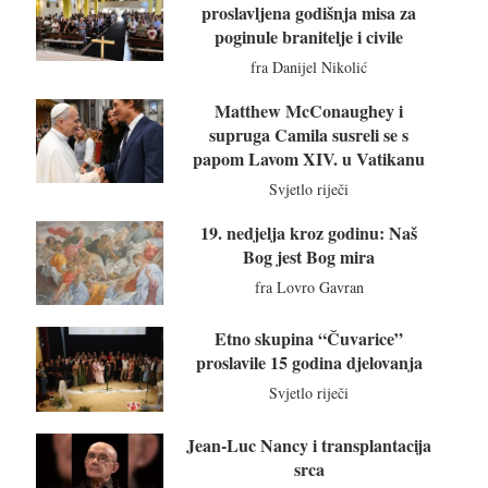
proslavljena godišnja misa za
poginule branitelje i civile
fra Danijel Nikolić
Matthew McConaughey i
supruga Camila susreli se s
papom Lavom XIV. u Vatikanu
Svjetlo riječi
19. nedjelja kroz godinu: Naš
Bog jest Bog mira
fra Lovro Gavran
Etno skupina “Čuvarice”
proslavile 15 godina djelovanja
Svjetlo riječi
Jean-Luc Nancy i transplantacija
srca