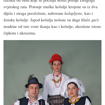
svjetskog rata. Potonje muške košulje krojene su iz dva
dijela i straga presložene, naborane
kalupljene
, kao i
ženske košulje. Ispod košulja nošene su duge hlače
gaće
urađene od iste vrste tkanja kao i košulje, ukrašene istom
čipkom i ukrasima.