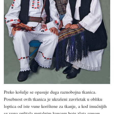
Preko košulje se opasuje duga raznobojna tkanica.
Posebnost ovih tkanica je ukrašeni završetak u obliku
loptica od iste vune korištene za tkanje, a kod imućnijih
se vuna oplitala metalnim koncem boje zlata
srmom
.