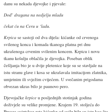
danu su nekada djevojke i pjevale:
Dođ’ dragana na nedjelju mladu
čekat ću na Ceru u ‘ladu.
Krpica
se sastoji od dva dijela: kićanke od crvenoga
svilenog konca i komada tkanoga platna pri dnu
ukrašenoga crvenim svilenim koncem. Krpicu i novu
tkanu košulju oblačila je djevojka. Poseban oblik
češljanja bio je u dvije pletenice koje su se stavljale na
istu stranu glave i kosa se ukrašavala imitacijom zlatnika,
umjetnim ili svježim cvijećem. U svečanim prigodama
obvezan ukras bilo je paunovo pero.
Djevojačke
krpice
u posljednjih stotinjak godina
doživjele su velike promjene. Krajem 19. stoljeća do
Prvoga svjetskog rata kićanke od svile bile su iste kao što