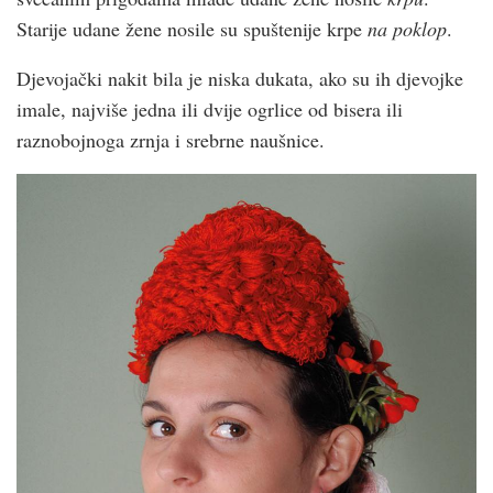
Starije udane žene nosile su spuštenije krpe
na poklop
.
Djevojački nakit bila je niska dukata, ako su ih djevojke
imale, najviše jedna ili dvije ogrlice od bisera ili
raznobojnoga zrnja i srebrne naušnice.