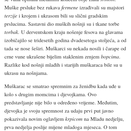
Muške prsluke bez rukava
fermene
izrađivali su majstori
terzije
i krojem i ukrasom bili su slični gradskim
prslucima. Sastavni dio muških nošnji su i tkane torbe
torbak.
U derventskom kraju nošenje fesova na glavama
izobičajilo se tridesetih godina dvadesetoga stoljeća, a od
tada se nose šeširi. Muškarci su nekada nosili i čarape od
crne vune ukrašene bijelim staklenim zrnjem
bopcima
.
Razlike kod nošnji mlađih i starijih muškaraca bile su u
ukrasu na nošnjama.
Muškarac se smatrao spremnim za ženidbu kada uđe u
kolo s drugim momcima i djevojkama. Ovo
predstavljanje nije bilo u određeno vrijeme. Međutim,
djevojka je svoju spremnost za udaju prvi put javno
pokazivala novim oglavljem
krpicom
na Mladu nedjelju,
prva nedjelja poslije mijene mladoga mjeseca. O tom