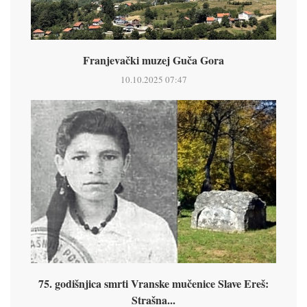
Franjevački muzej Guča Gora
10.10.2025 07:47
75. godišnjica smrti Vranske mučenice Slave Ereš:
Strašna...