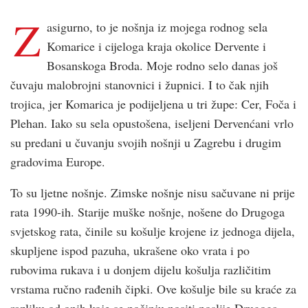
Z
asigurno, to je nošnja iz mojega rodnog sela
Komarice i cijeloga kraja okolice Dervente i
Bosanskoga Broda. Moje rodno selo danas još
čuvaju malobrojni stanovnici i župnici. I to čak njih
trojica, jer Komarica je podijeljena u tri župe: Cer, Foča i
Plehan. Iako su sela opustošena, iseljeni Dervenćani vrlo
su predani u čuvanju svojih nošnji u Zagrebu i drugim
gradovima Europe.
To su ljetne nošnje. Zimske nošnje nisu sačuvane ni prije
rata 1990-ih. Starije muške nošnje, nošene do Drugoga
svjetskog rata, činile su košulje krojene iz jednoga dijela,
skupljene ispod pazuha, ukrašene oko vrata i po
rubovima rukava i u donjem dijelu košulja različitim
vrstama ručno rađenih čipki. Ove košulje bile su kraće za
razliku od onih koje se počinju nositi poslije Drugoga