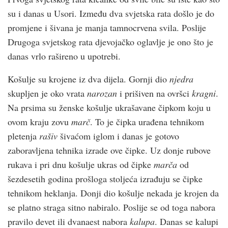
su i danas u Usori. Između dva svjetska rata došlo je do
promjene i šivana je manja tamnocrvena svila. Poslije
Drugoga svjetskog rata djevojačko oglavlje je ono što je
danas vrlo rašireno u upotrebi.
Košulje su krojene iz dva dijela. Gornji dio
njedra
skupljen je oko vrata
narozan
i prišiven na ovršci
kragni
.
Na prsima su ženske košulje ukrašavane čipkom koju u
ovom kraju zovu
marč
. To je čipka urađena tehnikom
pletenja
rašiv
šivaćom iglom i danas je gotovo
zaboravljena tehnika izrade ove čipke. Uz donje rubove
rukava i pri dnu košulje ukras od čipke
marča
od
šezdesetih godina prošloga stoljeća izrađuju se čipke
tehnikom heklanja. Donji dio košulje nekada je krojen da
se platno straga sitno nabiralo. Poslije se od toga nabora
pravilo devet ili dvanaest nabora
kalupa
. Danas se kalupi