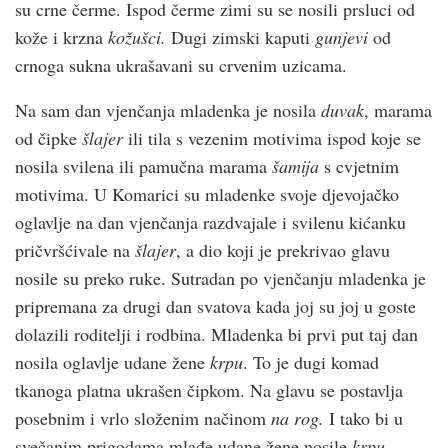
su crne čerme. Ispod čerme zimi su se nosili prsluci od
kože i krzna
kožušci.
Dugi zimski kaputi
gunjevi
od
crnoga sukna ukrašavani su crvenim uzicama.
Na sam dan vjenčanja mladenka je nosila
duvak
, marama
od čipke
šlajer
ili tila s vezenim motivima ispod koje se
nosila svilena ili pamučna marama
šamija
s cvjetnim
motivima. U Komarici su mladenke svoje djevojačko
oglavlje na dan vjenčanja razdvajale i svilenu kićanku
pričvršćivale na
šlajer
, a dio koji je prekrivao glavu
nosile su preko ruke. Sutradan po vjenčanju mladenka je
pripremana za drugi dan svatova kada joj su joj u goste
dolazili roditelji i rodbina. Mladenka bi prvi put taj dan
nosila oglavlje udane žene
krpu
. To je dugi komad
tkanoga platna ukrašen čipkom. Na glavu se postavlja
posebnim i vrlo složenim načinom
na rog.
I tako bi u
svečanim prigodama mlađe udane žene nosile
krpu
.