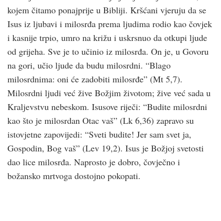
kojem čitamo ponajprije u Bibliji. Krš­ćani vjeruju da se
Isus iz ljubavi i milosrđa prema ljudima rodio kao čovjek
i kasnije trpio, umro na križu i uskrsnuo da otkupi ljude
od grijeha. Sve je to učinio iz milosrđa. On je, u Govoru
na gori, učio ljude da budu milosrdni. “Blago
milosrdnima: oni će zadobiti milosrđe” (Mt 5,7).
Milosrdni ljudi već žive Božjim životom; žive već sada u
Kraljevstvu nebeskom. Isusove riječi: “Budite milosrdni
kao što je milosrdan Otac vaš” (Lk 6,36) zapravo su
istovjetne zapovijedi: “Sveti budite! Jer sam svet ja,
Gospodin, Bog vaš” (Lev 19,2). Isus je Božjoj svetosti
dao lice milosrđa. Naprosto je dobro, čovječno i
božansko mrtvoga dostojno pokopati.