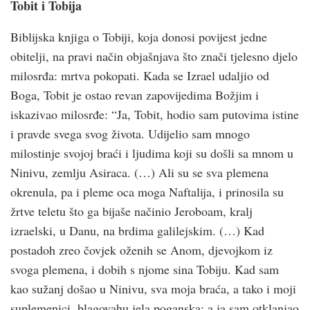
Tobit i Tobija
Biblijska knjiga o Tobiji, koja donosi povijest jedne
obitelji, na pravi način objašnjava što znači tjelesno djelo
milosrđa: mrtva pokopati. Kada se Izrael udaljio od
Boga, Tobit je ostao revan zapovijedima Božjim i
iskazivao milosrđe: “Ja, Tobit, hodio sam putovima istine
i pravde svega svog života. Udijelio sam mnogo
milostinje svojoj braći i ljudima koji su došli sa mnom u
Ninivu, zemlju Asiraca. (…) Ali su se sva plemena
okrenula, pa i pleme oca moga Naftalija, i prinosila su
žrtve teletu što ga bijaše načinio Jeroboam, kralj
izraelski, u Danu, na brdima galilejskim. (…) Kad
postadoh zreo čovjek oženih se Anom, djevojkom iz
svoga plemena, i dobih s njome sina Tobiju. Kad sam
kao sužanj došao u Ninivu, sva moja braća, a tako i moji
suplemenici, blagovahu jela poganska; a ja sam otklanjao