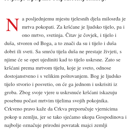
N
a posljednjemu mjestu tjelesnih djela milosrđa je
mrtva pokopati. Za krš­ćane je ljudsko tijelo, pa i
ono mrtvo, svetinja. Čitav je čovjek, i tijelo i
duša, stvoren od Boga, a to znači da su i tijelo i duša
dobri ili sveti. Sa smrću tijela duša ne prestaje živjeti, s
njime će se opet ujediniti kad to tijelo uskrsne. Zato se
krš­ćani prema mrtvom tijelu, koje je sveto, odnose
dostojanstveno i s velikim poštovanjem. Bog je ljudsko
tijelo stvorio i posvetio, on će ga jednom i uskrisiti iz
groba. Zbog svoje vjere u uskrsnuće krš­ćani iskazuju
posebnu počast mrtvim tijelima svojih pokojnika.
Crkveno pravo kaže da Crkva preporučuje vjernicima
pokop u zemlju, jer se tako sjećamo ukopa Gospodinova i
najbolje označuje prirodni povratak majci zemlji