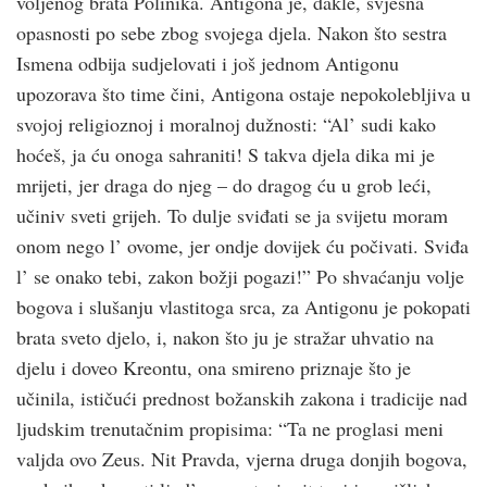
voljenog brata Polinika. Antigona je, dakle, svjesna
opasnosti po sebe zbog svojega djela. Nakon što sestra
Ismena odbija sudjelovati i još jednom Antigonu
upozorava što time čini, Antigona ostaje nepokolebljiva u
svojoj religioznoj i moralnoj dužnosti: “Al’ sudi kako
hoćeš, ja ću onoga sahraniti! S takva djela dika mi je
mrijeti, jer draga do njeg – do dragog ću u grob leći,
učiniv sveti grijeh. To dulje sviđati se ja svijetu moram
onom nego l’ ovome, jer ondje dovijek ću počivati. Sviđa
l’ se onako tebi, zakon božji pogazi!” Po shvaćanju volje
bogova i slušanju vlastitoga srca, za Antigonu je pokopati
brata sveto djelo, i, nakon što ju je stražar uhvatio na
djelu i doveo Kreontu, ona smireno priznaje što je
učinila, ističući prednost božanskih zakona i tradicije nad
ljudskim trenutačnim propisima: “Ta ne proglasi meni
valjda ovo Zeus. Nit Pravda, vjerna druga donjih bogova,