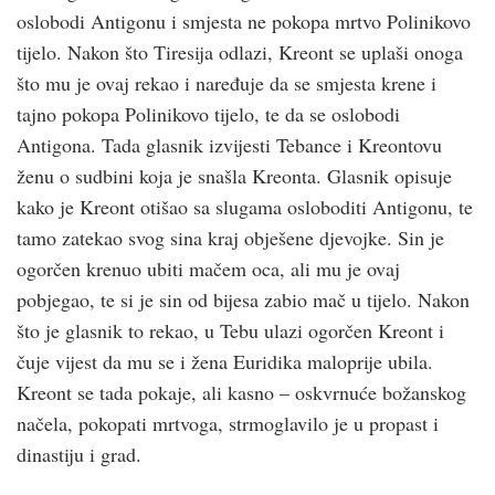
oslobodi Antigonu i smjesta ne pokopa mrtvo Polinikovo
tijelo. Nakon što Tiresija odlazi, Kreont se uplaši onoga
što mu je ovaj rekao i naređuje da se smjesta krene i
tajno pokopa Polinikovo tijelo, te da se oslobodi
Antigona. Tada glasnik izvijesti Tebance i Kreontovu
ženu o sudbini koja je snašla Kreonta. Glasnik opisuje
kako je Kreont otišao sa slugama osloboditi Antigonu, te
tamo zatekao svog sina kraj obješene djevojke. Sin je
ogorčen krenuo ubiti mačem oca, ali mu je ovaj
pobjegao, te si je sin od bijesa zabio mač u tijelo. Nakon
što je glasnik to rekao, u Tebu ulazi ogorčen Kreont i
čuje vijest da mu se i žena Euridika maloprije ubila.
Kreont se tada pokaje, ali kasno – oskvrnuće božanskog
načela, pokopati mrtvoga, strmoglavilo je u propast i
dinastiju i grad.