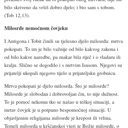
bilo skriveno da vršiš dobro djelo; i bio sam s tobom.
(Tob 12,13).
Milosrđe nemoćnom čovjeku
I Antigona i Tobit činili su tjelesno djelo milosrđa: mrtva
pokopati. To im je bilo važnije od bilo kakvog zakona i
od bilo kakve naredbe, pa makar bila riječ i o vladaru ili
kralju. Slično se dogodilo i s mrtvim Isusom. Njegovi su
prijatelji ukopali njegovo tijelo u prijateljsku grobnicu.
Mrtva pokopati je djelo milosrđa. Što je milosrđe?
Milosrđe je slobodan i dobrovoljan čin, to nije dužnost.
To je pomoć nekomu tko se našao u teškoj situaciji, a
mrtav čovjek je u potpuno bespomoćnoj situaciji. U
objavljenim religijama milosrđe je krepost ili vrlina.
Temelj milosrđa u krš­ćanskoj vjeri je Božje milosrđe, o