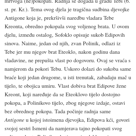
mrtvoga (ne)pokopati. Radnja se događa u gradu Tebi (6.
st. pr. Kr.). Tema ovog djela je tragična sudbina djevojke
Antigone koja je, prekršivši naredbu vladara Tebe
Kreonta, obredno pokopala svog voljenog brata. U ovom
djelu, između ostalog, Sofoklo opisuje sukob Edipovih
sinova. Naime, jedan od njih, zvan Polinik, odlazi iz
Tebe jer mu njegov brat Eteoklo, nakon godinu dana
vladavine, ne prepušta vlast po dogovoru. Ovaj se vraća s
namjerom da pokori Tebu. Uskoro dolazi do sukoba same
braće koji jedan drugome, u isti trenutak, zabadaju mač u
tijelo, te obojica umiru. Vlast dobiva brat Edipove žene
Kreont, koji naređuje da se Eteoklovo tijelo dostojno
pokopa, a Polinikovo tijelo, zbog njegove izdaje, ostavi
bez obrednog pokopa. Tada počinje radnja same
Antigone
u kojoj istoimena djevojka, Edipova kći, govori
svojoj sestri Ismeni da namjerava tajno pokopati svog