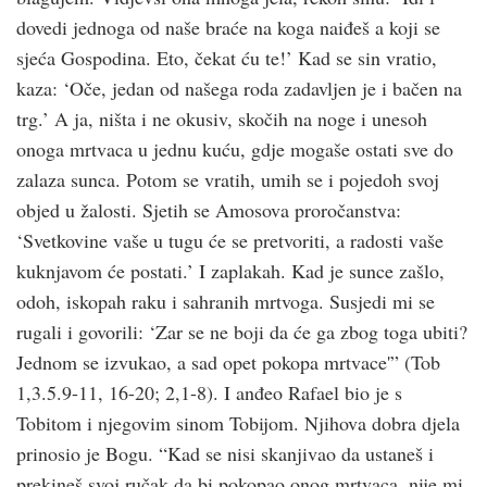
dovedi jednoga od naše braće na koga naiđeš a koji se
sjeća Gospodina. Eto, čekat ću te!’ Kad se sin vratio,
kaza: ‘Oče, jedan od našega roda zadavljen je i bačen na
trg.’ A ja, ništa i ne okusiv, skočih na noge i unesoh
onoga mrtvaca u jednu kuću, gdje mogaše ostati sve do
zalaza sunca. Potom se vratih, umih se i pojedoh svoj
objed u žalosti. Sjetih se Amosova proročanstva:
‘Svetkovine vaše u tugu će se pretvoriti, a radosti vaše
kuknjavom će postati.’ I zaplakah. Kad je sunce zašlo,
odoh, iskopah raku i sahranih mrtvoga. Susjedi mi se
rugali i govorili: ‘Zar se ne boji da će ga zbog toga ubiti?
Jednom se izvukao, a sad opet pokopa mrtvace'” (Tob
1,3.5.9-11, 16-20; 2,1-8). I anđeo Rafael bio je s
Tobitom i njegovim sinom Tobijom. Njihova dobra djela
prinosio je Bogu. “Kad se nisi skanjivao da ustaneš i
prekineš svoj ručak da bi pokopao onog mrtvaca, nije mi