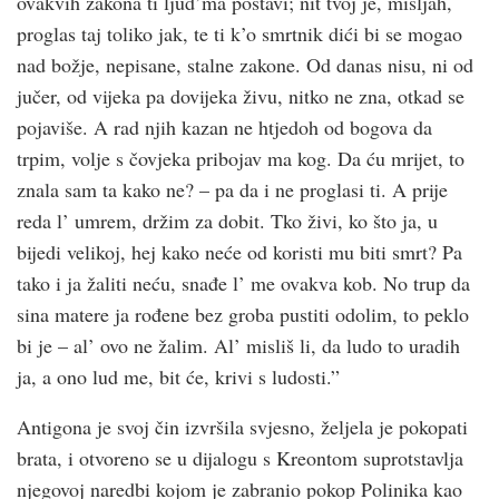
ovakvih zakona ti ljud’ma postavi; nit tvoj je, mišljah,
proglas taj toliko jak, te ti k’o smrtnik dići bi se mogao
nad božje, nepisane, stalne zakone. Od danas nisu, ni od
jučer, od vijeka pa dovijeka živu, nitko ne zna, otkad se
pojaviše. A rad njih kazan ne htjedoh od bogova da
trpim, volje s čovjeka pribojav ma kog. Da ću mrijet, to
znala sam ta kako ne? – pa da i ne proglasi ti. A prije
reda l’ umrem, držim za dobit. Tko živi, ko što ja, u
bijedi velikoj, hej kako neće od koristi mu biti smrt? Pa
tako i ja žaliti neću, snađe l’ me ovakva kob. No trup da
sina matere ja rođene bez groba pustiti odolim, to peklo
bi je – al’ ovo ne žalim. Al’ misliš li, da ludo to uradih
ja, a ono lud me, bit će, krivi s ludosti.”
Antigona je svoj čin izvršila svjesno, željela je pokopati
brata, i otvoreno se u dijalogu s Kreontom suprotstavlja
njegovoj naredbi kojom je zabranio pokop Polinika kao