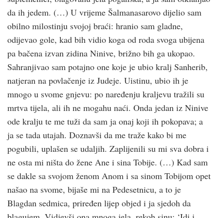
da ih jedem. (…) U vrijeme Šalmanasarovo dijelio sam
obilno milostinju svojoj braći: hranio sam gladne,
odijevao gole, kad bih vidio koga od roda svoga ubijena
pa bačena izvan zidina Ninive, brižno bih ga ukopao.
Sahranjivao sam potajno one koje je ubio kralj Sanherib,
natjeran na povlačenje iz Judeje. Uistinu, ubio ih je
mnogo u svome gnjevu: po naređenju kraljevu tražili su
mrtva tijela, ali ih ne mogahu naći. Onda jedan iz Ninive
ode kralju te me tuži da sam ja onaj koji ih pokopava; a
ja se tada utajah. Doznavši da me traže kako bi me
pogubili, uplašen se udaljih. Zaplijenili su mi sva dobra i
ne osta mi ništa do žene Ane i sina Tobije. (…) Kad sam
se dakle sa svojom ženom Anom i sa sinom Tobijom opet
našao na svome, bijaše mi na Pedesetnicu, a to je
Blagdan sedmica, priređen lijep objed i ja sjedoh da
blagujem. Vidjevši ona mnoga jela, rekoh sinu: ‘Idi i