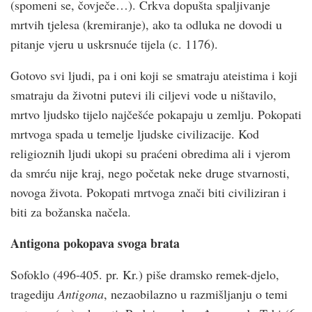
(spomeni se, čovječe…). Crkva dopušta spaljivanje
mrtvih tjelesa (kremiranje), ako ta odluka ne dovodi u
pitanje vjeru u uskrsnuće tijela (c. 1176).
Gotovo svi ljudi, pa i oni koji se smatraju ateistima i koji
smatraju da životni putevi ili ciljevi vode u ništavilo,
mrtvo ljudsko tijelo najčeš­će pokapaju u zemlju. Pokopati
mrtvoga spada u temelje ljudske civilizacije. Kod
religioznih ljudi ukopi su praćeni obredima ali i vjerom
da smrću nije kraj, nego početak neke druge stvarnosti,
novoga života. Pokopati mrtvoga znači biti civiliziran i
biti za božanska načela.
Antigona pokopava svoga brata
Sofoklo (496-405. pr. Kr.) piše dramsko remek-djelo,
tragediju
Antigona
, nezaobilazno u razmišljanju o temi