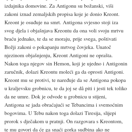
izdajnika domovine. Za Antigonu su božanski, viši
zakoni iznad zemaljskih propisa koje je donio Kreont.
Kreont je osuđuje na smrt. Antigona svjesno stoji iza
svog djela i objašnjava Kreontu da ona voli svoju mrtvu
braću jednako, te da se moraju, prije svega, poštivati
Božji zakoni o pokapanju mrtvog čovjeka. Unatoč
njezinom objašnjenju, Kreont Antigoni ne oprašta.
Nakon toga njegov sin Hemon, koji je ujedno i Antigonin
zaručnik, dolazi Kreontu moleći ga da oprosti Antigoni.
Kreont mu se protivi, te naređuje da se Antigona pokopa
u kraljevsku grobnicu, te da joj se dâ piti i jesti tek toliko
da ne umre. Dok je odvode u grobnicu u stijeni,
Antigona se jada obraćajući se Tebancima i svemoćnim
bogovima. U Tebu nakon toga dolazi Tiresija, slijepi
prorok s dječakom u pratnji. On razgovara s Kreontom,
te mu govori da će ga snaći gorka sudbina ako ne