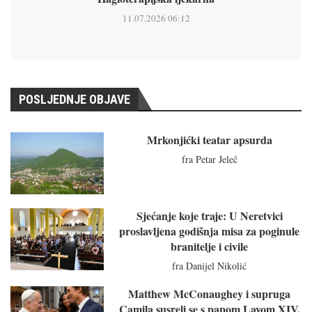
11.07.2026 06:12
POSLJEDNJE OBJAVE
Mrkonjićki teatar apsurda
fra Petar Jeleč
Sjećanje koje traje: U Neretvici
proslavljena godišnja misa za poginule
branitelje i civile
fra Danijel Nikolić
Matthew McConaughey i supruga
Camila susreli se s papom Lavom XIV.