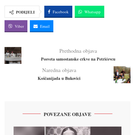
PODIJELI
Facebook
Whatsapp
Viber
Email
Prethodna objava
Posveta samostanske crkve na Petrićevcu
Naredna objava
Koščanijada u Bukovici
POVEZANE OBJAVE