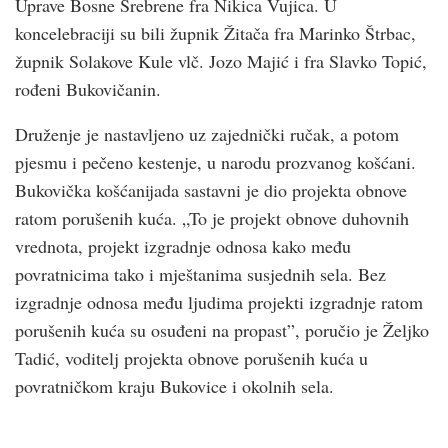
Uprave Bosne Srebrene fra Nikica Vujica. U
koncelebraciji su bili župnik Žitača fra Marinko Štrbac,
župnik Solakove Kule vlč. Jozo Majić i fra Slavko Topić,
rođeni Bukovičanin.
Druženje je nastavljeno uz zajednički ručak, a potom
pjesmu i pečeno kestenje, u narodu prozvanog košćani.
Bukovička košćanijada sastavni je dio projekta obnove
ratom porušenih kuća. „To je projekt obnove duhovnih
vrednota, projekt izgradnje odnosa kako među
povratnicima tako i mještanima susjednih sela. Bez
izgradnje odnosa među ljudima projekti izgradnje ratom
porušenih kuća su osuđeni na propast”, poručio je Željko
Tadić, voditelj projekta obnove porušenih kuća u
povratničkom kraju Bukovice i okolnih sela.