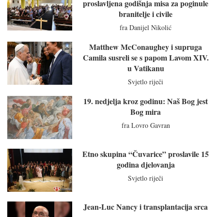
proslavljena godišnja misa za poginule
branitelje i civile
fra Danijel Nikolić
Matthew McConaughey i supruga
Camila susreli se s papom Lavom XIV.
u Vatikanu
Svjetlo riječi
19. nedjelja kroz godinu: Naš Bog jest
Bog mira
fra Lovro Gavran
Etno skupina “Čuvarice” proslavile 15
godina djelovanja
Svjetlo riječi
Jean-Luc Nancy i transplantacija srca