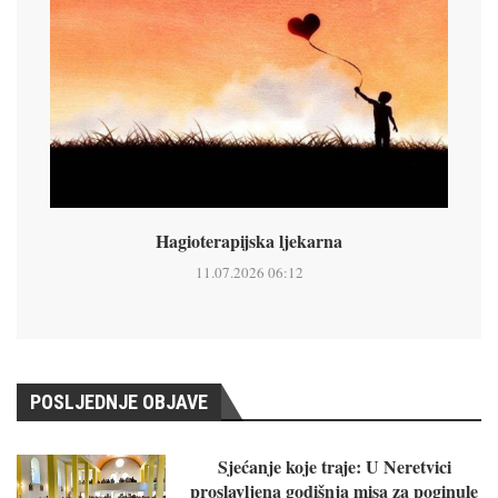
Hagioterapijska ljekarna
11.07.2026 06:12
POSLJEDNJE OBJAVE
Sjećanje koje traje: U Neretvici
proslavljena godišnja misa za poginule