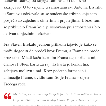
duhovni sadržaj od kojega sam rastao i duhovno
sazrijevao. U to vrijeme u samostanu sv. Ante na Bistriku
u Sarajevu održavale su se studentske tribine koje sam
posjećivao zajedno s cimerima i prijateljima. Ubrzo sam
se priključio Frami koja je osnovana pri samostanu i bio
aktivan u njezinim sekcijama.
Fra Slaven Brekalo jednom prilikom izjavio je kako se
može dogoditi da prođeš kroz Framu, a Frama ne prođe
kroz tebe. Mladi kažu kako im Frama daje krila, a mi,
članovi FSR-a, kartu za raj. Ta karta je konkretna,
zahtjeva molitvu i rad. Kroz početne formacije i
animacije Frame, uvidio sam što je Frama – dijete
Trećega reda.
Međutim, ne bismo smjeli cijeli život ostati na mlijeku, kako
kaže sv. Pavao, već na tvrđoj hrani. Poziv u Treći red nije
poziv u muzej gdje ćemo se diviti izloženim eksponatima,