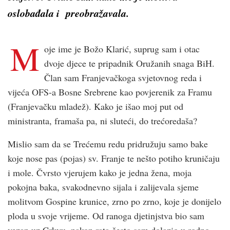
oslobađala i preobražavala.
M
oje ime je Božo Klarić, suprug sam i otac
dvoje djece te pripadnik Oružanih snaga BiH.
Član sam Franjevačkoga svjetovnog reda i
vijeća OFS-a Bosne Srebrene kao povjerenik za Framu
(Franjevačku mladež). Kako je išao moj put od
ministranta, framaša pa, ni sluteći, do trećoredaša?
Mislio sam da se Trećemu redu pridružuju samo bake
koje nose pas (pojas) sv. Franje te nešto potiho kruničaju
i mole. Čvrsto vjerujem kako je jedna žena, moja
pokojna baka, svakodnevno sijala i zalijevala sjeme
molitvom Gospine krunice, zrno po zrno, koje je donijelo
ploda u svoje vrijeme. Od ranoga djetinjstva bio sam
vezan uz Crkvu, nakon rata često sam dolazio u rodno