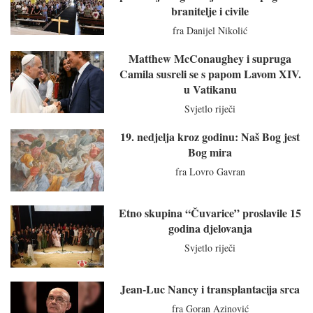
branitelje i civile
fra Danijel Nikolić
Matthew McConaughey i supruga
Camila susreli se s papom Lavom XIV.
u Vatikanu
Svjetlo riječi
19. nedjelja kroz godinu: Naš Bog jest
Bog mira
fra Lovro Gavran
Etno skupina “Čuvarice” proslavile 15
godina djelovanja
Svjetlo riječi
Jean-Luc Nancy i transplantacija srca
fra Goran Azinović