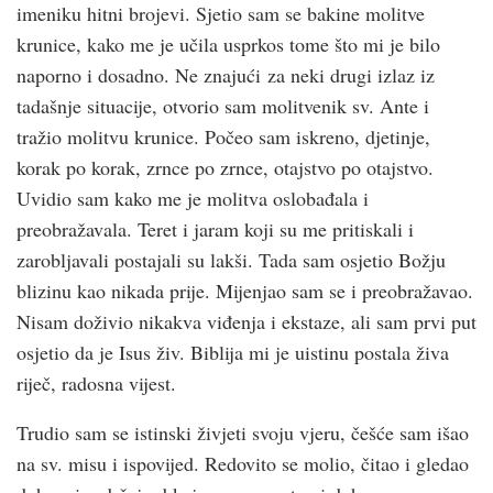
imeniku hitni brojevi. Sjetio sam se bakine molitve
krunice, kako me je učila usprkos tome što mi je bilo
naporno i dosadno. Ne znajući za neki drugi izlaz iz
tadašnje situacije, otvorio sam molitvenik sv. Ante i
tražio molitvu krunice. Počeo sam iskreno, djetinje,
korak po korak, zrnce po zrnce, otajstvo po otajstvo.
Uvidio sam kako me je molitva oslobađala i
preobražavala. Teret i jaram koji su me pritiskali i
zarobljavali postajali su lakši. Tada sam osjetio Božju
blizinu kao nikada prije. Mijenjao sam se i preobražavao.
Nisam doživio nikakva viđenja i ekstaze, ali sam prvi put
osjetio da je Isus živ. Biblija mi je uistinu postala živa
riječ, radosna vijest.
Trudio sam se istinski živjeti svoju vjeru, češće sam išao
na sv. misu i ispovijed. Redovito se molio, čitao i gledao