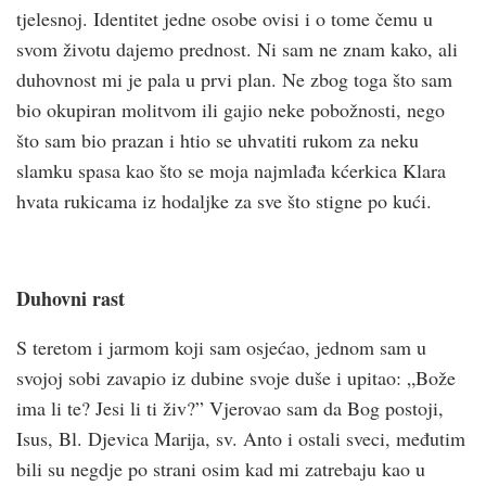
tjelesnoj. Identitet jedne osobe ovisi i o tome čemu u
svom životu dajemo prednost. Ni sam ne znam kako, ali
duhovnost mi je pala u prvi plan. Ne zbog toga što sam
bio okupiran molitvom ili gajio neke pobožnosti, nego
što sam bio prazan i htio se uhvatiti rukom za neku
slamku spasa kao što se moja najmlađa kćerkica Klara
hvata rukicama iz hodaljke za sve što stigne po kući.
Duhovni rast
S teretom i jarmom koji sam osjećao, jednom sam u
svojoj sobi zavapio iz dubine svoje duše i upitao: „Bože
ima li te? Jesi li ti živ?” Vjerovao sam da Bog postoji,
Isus, Bl. Djevica Marija, sv. Anto i ostali sveci, međutim
bili su negdje po strani osim kad mi zatrebaju kao u