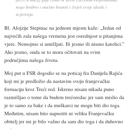
nego hrabro i snažno braniti i živjeti svoje ideale i
uvjerenja.
Bl. Alojzije Stepinac na jednom mjestu kaže: „Jedan od
najvećih zala našega vremena jest osrednjost u pitanjima
vjere. Nemojmo si umišljati. Ili jesmo ili nismo katolici.”
Ako jesmo, onda se to mora očitovati na svim
područjima našega života.
Moj put u FSR dogodio se na poticaj fra Danijela Rajića
koji mi je predložio da nastavim svoju franjevačku
formaciju kroz Treći red. Iskreno nisam nikada puno
razmišljao o tome da budem trećoredac jer sam mislio da
je to samo za bake i da muškarci ne mogu biti dio toga.
Međutim, nisam htio napustiti ni veliku Franjevačku
obitelj jer mi je bilo važno da sam dio toga i da duhovno