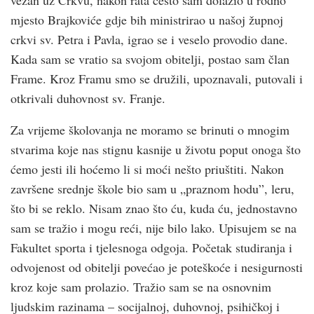
mjesto Brajkoviće gdje bih ministrirao u našoj župnoj
crkvi sv. Petra i Pavla, igrao se i veselo provodio dane.
Kada sam se vratio sa svojom obitelji, postao sam član
Frame. Kroz Framu smo se družili, upoznavali, putovali i
otkrivali duhovnost sv. Franje.
Za vrijeme školovanja ne moramo se brinuti o mnogim
stvarima koje nas stignu kasnije u životu poput onoga što
ćemo jesti ili hoćemo li si moći nešto priuštiti. Nakon
završene srednje škole bio sam u „praznom hodu”, leru,
što bi se reklo. Nisam znao što ću, kuda ću, jednostavno
sam se tražio i mogu reći, nije bilo lako. Upisujem se na
Fakultet sporta i tjelesnoga odgoja. Početak studiranja i
odvojenost od obitelji povećao je poteškoće i nesigurnosti
kroz koje sam prolazio. Tražio sam se na osnovnim
ljudskim razinama – socijalnoj, duhovnoj, psihičkoj i