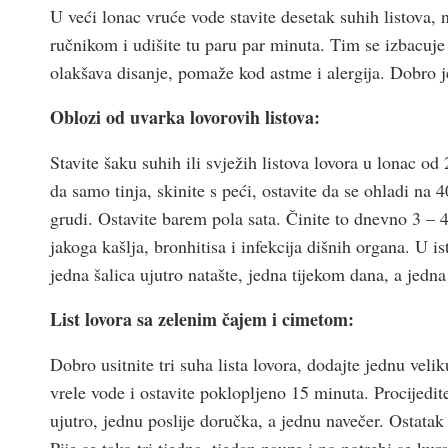
U veći lonac vruće vode stavite desetak suhih listova, 
ručnikom i udišite tu paru par minuta. Tim se izbacuj
olakšava disanje, pomaže kod astme i alergija. Dobro j
Oblozi od uvarka lovorovih listova:
Stavite šaku suhih ili svježih listova lovora u lonac od
da samo tinja, skinite s peći, ostavite da se ohladi na 
grudi. Ostavite barem pola sata. Činite to dnevno 3 –
jakoga kašlja, bronhitisa i infekcija dišnih organa. U is
jedna šalica ujutro natašte, jedna tijekom dana, a jedn
List lovora sa zelenim čajem i cimetom:
Dobro usitnite tri suha lista lovora, dodajte jednu velik
vrele vode i ostavite poklopljeno 15 minuta. Procijedite 
ujutro, jednu poslije doručka, a jednu navečer. Ostatak 
Pije se tako tri tjedna, tjedan pauze i po potrebi se k