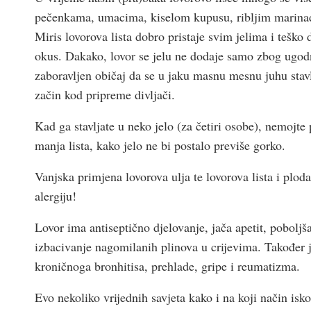
pečenkama, umacima, kiselom kupusu, ribljim marinada
Miris lovorova lista dobro pristaje svim jelima i teško
okus. Dakako, lovor se jelu ne dodaje samo zbog ugodn
zaboravljen običaj da se u jaku masnu mesnu juhu stavlja
začin kod pripreme divljači.
Kad ga stavljate u neko jelo (za četiri osobe), nemojte p
manja lista, kako jelo ne bi postalo previše gorko.
Vanjska primjena lovorova ulja te lovorova lista i plod
alergiju!
Lovor ima antiseptično djelovanje, jača apetit, pobolj
izbacivanje nagomilanih plinova u crijevima. Također je
kroničnoga bronhitisa, prehlade, gripe i reumatizma.
Evo nekoliko vrijednih savjeta kako i na koji način iskor