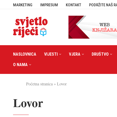
MARKETING
IMPRESUM
KONTAKT
PODRŽITE NAŠ R
NASLOVNICA
VIJESTI
VJERA
DRUŠTVO
O NAMA
Početna stranica
»
Lovor
Lovor