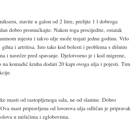
ikseru, stavite u galon od 2 litre, prelijte 1 l dobroga
i dan dobro promućkajte. Nakon toga procijedite, ostatak
 tamnom mjestu i takvo ulje može trajati jednu godinu. Vrlo
ihta i artritisa. Isto tako kod bolesti i problema s dišnim
na i navečer pred spavanje. Djelotvorno je i kod migrene,
ro na komadić kruha dodati 20 kapi ovoga ulja i pojesti. Tim
kcije.
ske masti od rastopljenoga sala, ne od slanine. Dobro
i. Ova mast pripravljena od lovorova ulja odličan je pripravak
 bolova u mišićima i zglobovima.