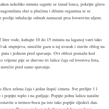
nakon nekoliko minuta sagnite se iznad lonca, pokrijte glavu
e nagomilana sluz u plućima i dišnim organima te se
e poslije inhalacije odmah namazati prsa lovorovim uljem.
 2 litre vode, kuhajte 10 do 15 minuta na laganoj vatri tako
40-ak stupnjeva, umočite gazu u taj uvarak i stavite oblog na
 4 puta i jednom pred spavanje. Ovi oblozi pomažu kod
to vrijeme pije se dnevno tri šalice čaja od lovorova lista,
a navečer pred samo spavanje.
u žlicu zelena čaja i jedan štapić cimeta. Sve prelijte 1 l
i popijte toplo i na gutljaje. Popijte jednu šalicu natašte
ostavite u termos-bocu pa isto tako popijte sljedeći dan.
ura ponovi. Tim se ojača metabolizam i dobro smršavi.