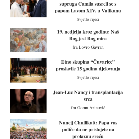
supruga Camila susreli se s
papom Lavom XIV. u Vatikanu
Svjetlo riječi
19. nedjelja kroz godinu: Naš
Bog jest Bog mira
fra Lovro Gavran
Etno skupina “Čuvarice”
proslavile 15 godina djelovanja
Svjetlo riječi
Jean-Luc Nancy i transplantacija
srca
fra Goran Azinović
Nuncij Chullikatt: Papa vas
potiče da ne pristajete na
prolaznu sreću