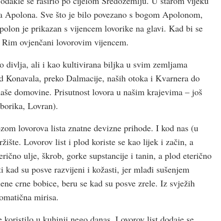
odakle se raširio po cijelom Sredozemlju. U starom vijeku
ga Apolona. Sve što je bilo povezano s bogom Apolonom,
olon je prikazan s vijencem lovorike na glavi. Kad bi se
 u Rim ovjenčani lovorovim vijencem.
 divlja, ali i kao kultivirana biljka u svim zemljama
d Konavala, preko Dalmacije, naših otoka i Kvarnera do
 naše domovine. Prisutnost lovora u našim krajevima – još
oborika, Lovran).
ozom lovorova lista znatne devizne prihode. I kod nas (u
žište. Lovorov list i plod koriste se kao lijek i začin, a
terično ulje, škrob, gorke supstancije i tanin, a plod eterično
ti kad su posve razvijeni i kožasti, jer mlađi sušenjem
ene crne bobice, beru se kad su posve zrele. Iz svježih
romatična mirisa.
 koristilo u kuhinji nego danas. Lovorov list dodaje se