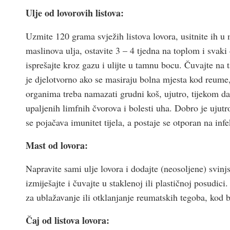
Ulje od lovorovih listova:
Uzmite 120 grama svježih listova lovora, usitnite ih u m
maslinova ulja, ostavite 3 – 4 tjedna na toplom i svak
isprešajte kroz gazu i ulijte u tamnu bocu. Čuvajte na
je djelotvorno ako se masiraju bolna mjesta kod reume, g
organima treba namazati grudni koš, ujutro, tijekom da
upaljenih limfnih čvorova i bolesti uha. Dobro je ujut
se pojačava imunitet tijela, a postaje se otporan na infe
Mast od lovora:
Napravite sami ulje lovora i dodajte (neosoljene) svinj
izmiješajte i čuvajte u staklenoj ili plastičnoj posudic
za ublažavanje ili otklanjanje reumatskih tegoba, kod
Čaj od listova lovora: