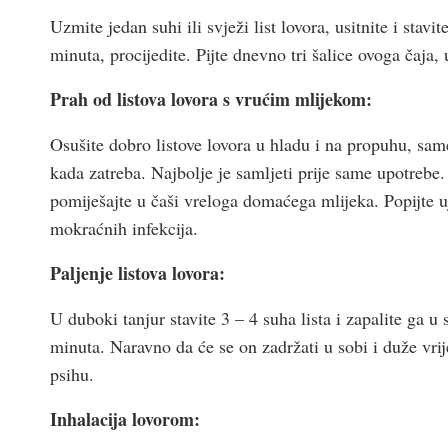
Uzmite jedan suhi ili svježi list lovora, usitnite i stavi
minuta, procijedite. Pijte dnevno tri šalice ovoga čaja, u
Prah od listova lovora s vrućim mlijekom:
Osušite dobro listove lovora u hladu i na propuhu, same
kada zatreba. Najbolje je samljeti prije same upotreb
pomiješajte u čaši vreloga domaćega mlijeka. Popijte uju
mokraćnih infekcija.
Paljenje listova lovora:
U duboki tanjur stavite 3 – 4 suha lista i zapalite ga u
minuta. Naravno da će se on zadržati u sobi i duže vrije
psihu.
Inhalacija lovorom: