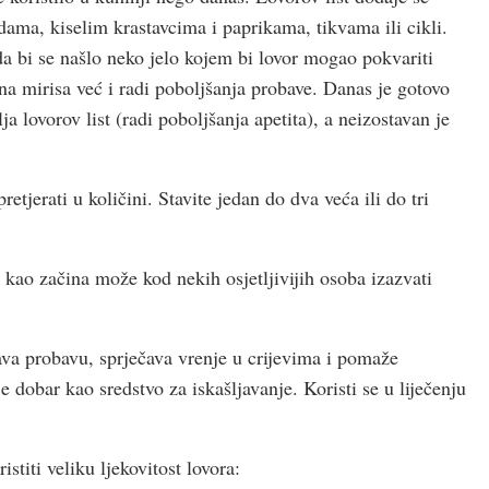
ma, kiselim krastavcima i paprikama, tikvama ili cikli.
 da bi se našlo neko jelo kojem bi lovor mogao pokvariti
a mirisa već i radi poboljšanja probave. Danas je gotovo
 lovorov list (radi poboljšanja apetita), a neizostavan je
retjerati u količini. Stavite jedan do dva veća ili do tri
a kao začina može kod nekih osjetljivijih osoba izazvati
šava probavu, sprječava vrenje u crijevima i pomaže
 dobar kao sredstvo za iskašljavanje. Koristi se u liječenju
istiti veliku ljekovitost lovora: