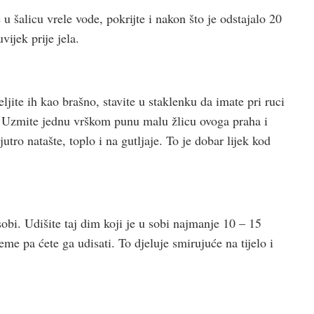
te u šalicu vrele vode, pokrijte i nakon što je odstajalo 20
vijek prije jela.
ljite ih kao brašno, stavite u staklenku da imate pri ruci
e. Uzmite jednu vrškom punu malu žlicu ovoga praha i
tro natašte, toplo i na gutljaje. To je dobar lijek kod
 sobi. Udišite taj dim koji je u sobi najmanje 10 – 15
me pa ćete ga udisati. To djeluje smirujuće na tijelo i