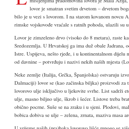
mišljenjima pradomovina lovora je Mala Azija, 
lovor je smatran svetim drvetom – drvetom bo
bilo je u vezi s lovorom. I na starom kovanom novcu Ap
rimske vojskovođe vraćale s ratnih pohoda, ulazili su
Lovor je zimzeleno drvo (visoko do 8 metara), raste kao
Sredozemlja. U Hrvatskoj ga ima duž obale Jadrana, o
Istre. Uspijeva, nešto rjeđe, i u kontinentalnom dijelu
od davnine – potvrđuju i nazivi nekih naših mjesta (L
Neke zemlje (Italija, Grčka, Španjolska) ostvaruju izv
Dalmaciji) lovor se (kao začinska biljka) proizvodi za tr
lovorovo ulje isključivo u ljekovite svrhe. List sadrži e
ulje, masno biljno ulje, škrob i šećer. Listove treba bra
obično pocrne. Suše se na zraku i u sjeni. Plodovi, mal
bobica dobiva se ulje – zelena, zrnata, maziva masa a
U vrijeme naših (pra)baka lovorovo lišće mnogo se više