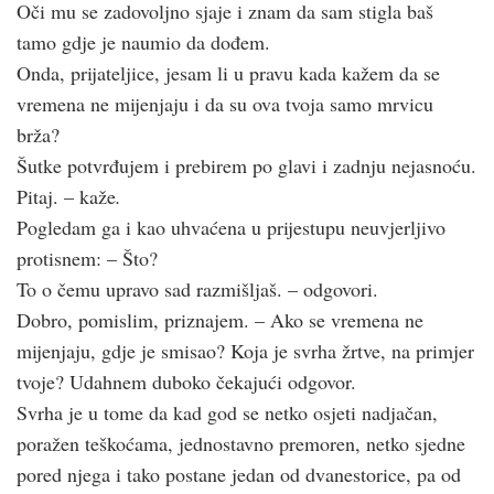
Oči mu se zadovoljno sjaje i znam da sam stigla baš
tamo gdje je naumio da dođem.
Onda, prijateljice, jesam li u pravu kada kažem da se
vremena ne mijenjaju i da su ova tvoja samo mrvicu
brža?
Šutke potvrđujem i prebirem po glavi i zadnju nejasnoću.
Pitaj. – kaže
.
Pogledam ga i kao uhvaćena u prijestupu neuvjerljivo
protisnem: – Što?
To o čemu upravo sad razmišljaš. – odgovori.
Dobro, pomislim, priznajem. – Ako se vremena ne
mijenjaju, gdje je smisao? Koja je svrha žrtve, na primjer
tvoje? Udahnem duboko čekajući odgovor.
Svrha je u tome da kad god se netko osjeti nadjačan,
poražen teškoćama, jednostavno premoren, netko sjedne
pored njega i tako postane jedan od dvanestorice, pa od