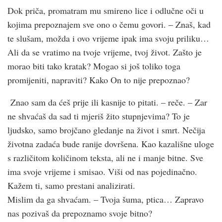
Dok priča, promatram mu smireno lice i odlučne oči u
kojima prepoznajem sve ono o čemu govori. – Znaš, kad
te slušam, možda i ovo vrijeme ipak ima svoju priliku…
Ali da se vratimo na tvoje vrijeme, tvoj život. Zašto je
morao biti tako kratak? Mogao si još toliko toga
promijeniti, napraviti? Kako On to nije prepoznao?
Znao sam da ćeš prije ili kasnije to pitati. – reče. – Zar
ne shvaćaš da sad ti mjeriš žito stupnjevima? To je
ljudsko, samo brojčano gledanje na život i smrt. Nečija
životna zadaća bude ranije dovršena. Kao kazališne uloge
s različitom količinom teksta, ali ne i manje bitne. Sve
ima svoje vrijeme i smisao. Viši od nas pojedinačno.
Kažem ti, samo prestani analizirati.
Mislim da ga shvaćam. – Tvoja šuma, ptica… Zapravo
nas pozivaš da prepoznamo svoje bitno?