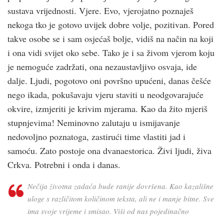
sustava vrijednosti. Vjere. Evo, vjerojatno poznaješ
nekoga tko je gotovo uvijek dobre volje, pozitivan. Pored
takve osobe se i sam osjećaš bolje, vidiš na način na koji
i ona vidi svijet oko sebe. Tako je i sa živom vjerom koju
je nemoguće zadržati, ona nezaustavljivo osvaja, ide
dalje. Ljudi, pogotovo oni površno upućeni, danas češće
nego ikada, pokušavaju vjeru staviti u neodgovarajuće
okvire, izmjeriti je krivim mjerama. Kao da žito mjeriš
stupnjevima! Neminovno zalutaju u ismijavanje
nedovoljno poznatoga, zastirući time vlastiti jad i
samoću. Zato postoje ona dvanaestorica. Živi ljudi, živa
Crkva. Potrebni i onda i danas.
Nečija životna zadaća bude ranije dovršena. Kao kazališne
uloge s različitom količinom teksta, ali ne i manje bitne. Sve
ima svoje vrijeme i smisao. Viši od nas pojedinačno