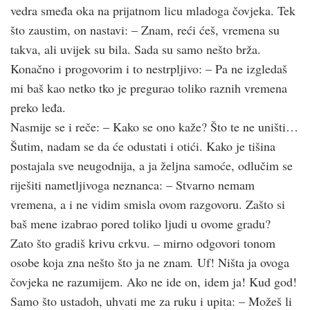
vedra smeđa oka na prijatnom licu mladoga čovjeka. Tek
što zaustim, on nastavi: – Znam, reći ćeš, vremena su
takva, ali uvijek su bila. Sada su samo nešto brža.
Konačno i progovorim i to nestrpljivo: – Pa ne izgledaš
mi baš kao netko tko je pregurao toliko raznih vremena
preko leđa.
Nasmije se i reče: – Kako se ono kaže? Što te ne uništi…
Šutim, nadam se da će odustati i otići. Kako je tišina
postajala sve neugodnija, a ja željna samoće, odlučim se
riješiti nametljivoga neznanca: – Stvarno nemam
vremena, a i ne vidim smisla ovom razgovoru. Zašto si
baš mene izabrao pored toliko ljudi u ovome gradu?
Zato što gradiš krivu crkvu.
–
mirno odgovori tonom
osobe koja zna nešto što ja ne znam
.
Uf! Ništa ja ovoga
čovjeka ne razumijem. Ako ne ide on, idem ja! Kud god!
Samo što ustadoh, uhvati me za ruku i upita: – Možeš li