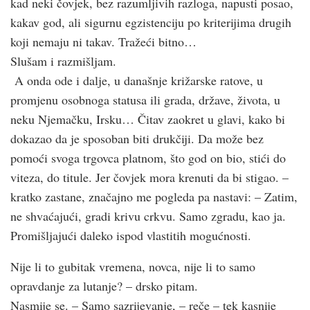
kad neki čovjek, bez razumljivih razloga, napusti posao,
kakav god, ali sigurnu egzistenciju po kriterijima drugih
koji nemaju ni takav. Tražeći bitno…
Slušam i razmišljam.
A onda ode i dalje, u današnje križarske ratove, u
promjenu osobnoga statusa ili grada, države, života, u
neku Njemačku, Irsku… Čitav zaokret u glavi, kako bi
dokazao da je sposoban biti drukčiji. Da može bez
pomoći svoga trgovca platnom, što god on bio, stići do
viteza, do titule. Jer čovjek mora krenuti da bi stigao. –
kratko zastane, značajno me pogleda pa nastavi: – Zatim,
ne shvaćajući, gradi krivu crkvu. Samo zgradu, kao ja.
Promišljajući daleko ispod vlastitih mogućnosti.
Nije li to gubitak vremena, novca, nije li to samo
opravdanje za lutanje? – drsko pitam.
Nasmije se. – Samo sazrijevanje, – reče – tek kasnije