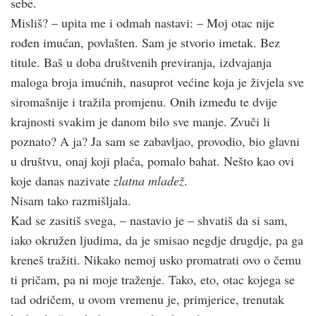
sebe.
Misliš? – upita me i odmah nastavi: – Moj otac nije
rođen imućan, povlašten. Sam je stvorio imetak. Bez
titule. Baš u doba društvenih previranja, izdvajanja
maloga broja imućnih, nasuprot većine koja je živjela sve
siromašnije i tražila promjenu. Onih između te dvije
krajnosti svakim je danom bilo sve manje. Zvuči li
poznato? A ja? Ja sam se zabavljao, provodio, bio glavni
u društvu, onaj koji plaća, pomalo bahat. Nešto kao ovi
koje danas nazivate
zlatna mladež
.
Nisam tako razmišljala.
Kad se zasitiš svega, – nastavio je – shvatiš da si sam,
iako okružen ljudima, da je smisao negdje drugdje, pa ga
kreneš tražiti. Nikako nemoj usko promatrati ovo o čemu
ti pričam, pa ni moje traženje. Tako, eto, otac kojega se
tad odričem, u ovom vremenu je, primjerice, trenutak