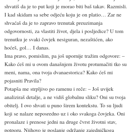
shvatiš da je to put koji je morao biti baš takav. Razmisli.
I kad skidam sa sebe odjeću koju je on platio… Zar ne
shvaćaš da je to zapravo trenutak preuzimanja
odgovornosti, za vlastiti život, djela i posljedice? U tom
trenutku je svaki čovjek nesiguran, nezaštićen, ako
hoćeš, gol… I danas.
Ima pravo, pomislim, pa još upornije tražim odgovore: –
Kako ćeš mi u ovom današnjem životu protumačiti tko su
meni, nama, ona tvoja dvanaestorica? Kako ćeš mi
pojasniti Pravila?
Potapša me strpljivo po ramenu i reče: – Još uvijek
analiziraš detalje, a ne vidiš globalnu sliku? Oni su tvoja
obitelj. I ovo shvati u puno širem kontekstu. To su ljudi
koji se nalaze neposredno uz i oko svakoga čovjeka. Oni
pronalaze i prenose jedni na druge čvrst životni stav,
potporu. Njihovo je poslanje održanje zajedničkoga