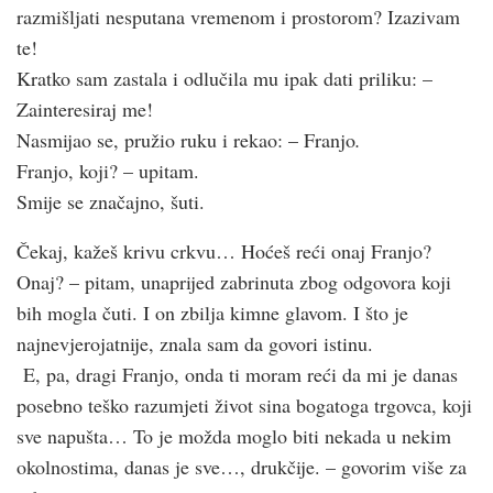
razmišljati nesputana vremenom i prostorom? Izazivam
te!
Kratko sam zastala i odlučila mu ipak dati priliku: –
Zainteresiraj me!
Nasmijao se, pružio ruku i rekao: – Franjo
.
Franjo, koji? – upitam.
Smije se značajno, šuti.
Čekaj, kažeš krivu crkvu… Hoćeš reći onaj Franjo?
Onaj? – pitam, unaprijed zabrinuta zbog odgovora koji
bih mogla čuti. I on zbilja kimne glavom. I što je
najnevjerojatnije, znala sam da govori istinu.
E, pa, dragi Franjo, onda ti moram reći da mi je danas
posebno teško razumjeti život sina bogatoga trgovca, koji
sve napušta… To je možda moglo biti nekada u nekim
okolnostima, danas je sve…, drukčije. – govorim više za