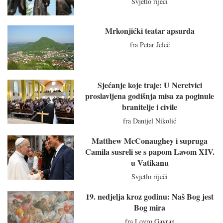
Svjetlo riječi
Mrkonjićki teatar apsurda
fra Petar Jeleč
Sjećanje koje traje: U Neretvici
proslavljena godišnja misa za poginule
branitelje i civile
fra Danijel Nikolić
Matthew McConaughey i supruga
Camila susreli se s papom Lavom XIV.
u Vatikanu
Svjetlo riječi
19. nedjelja kroz godinu: Naš Bog jest
Bog mira
fra Lovro Gavran