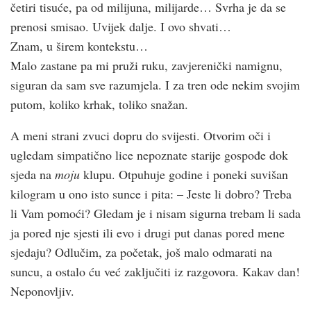
četiri tisuće, pa od milijuna, milijarde… Svrha je da se
prenosi smisao. Uvijek dalje. I ovo shvati…
Znam, u širem kontekstu…
Malo zastane pa mi pruži ruku, zavjerenički namignu,
siguran da sam sve razumjela. I za tren ode nekim svojim
putom, koliko krhak, toliko snažan.
A meni strani zvuci dopru do svijesti. Otvorim oči i
ugledam simpatično lice nepoznate starije gospođe dok
sjeda na
moju
klupu. Otpuhuje godine i poneki suvišan
kilogram u ono isto sunce i pita: – Jeste li dobro? Treba
li Vam pomoći? Gledam je i nisam sigurna trebam li sada
ja pored nje sjesti ili evo i drugi put danas pored mene
sjedaju? Odlučim, za početak, još malo odmarati na
suncu, a ostalo ću već zaključiti iz razgovora. Kakav dan!
Neponovljiv.