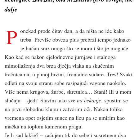
dalje
P
onekad prođe čitav dan, a da ništa ne ide kako
treba. Previše obveza plus prebrzi tempo jednako
je bučan sraz onoga što se mora i što je moguće.
Kao kad se nakon cjelodnevne jurnjave i stalnoga
mimoilaženja dva brza dječja vlaka na skučenim
tračnicama, u punoj brzini, frontalno sudare. Tres! Svaki
odleti na svoju stranu sobe rasipajući vagone naokolo.
Više nema krugova, žurbe, skretnica… Stani! Ili u mom
slučaju – sjedi! Stavim tako sve
na čekanje
, spustim se
na prvu slobodnu klupu i zatvorim oči. Nakon toliko
vremena opet osjetim sunce na licu pa se umirim kao
mačka na toplom kamenom pragu.
Je li sad lakše? – začujem tik do sebe i susretnem dva