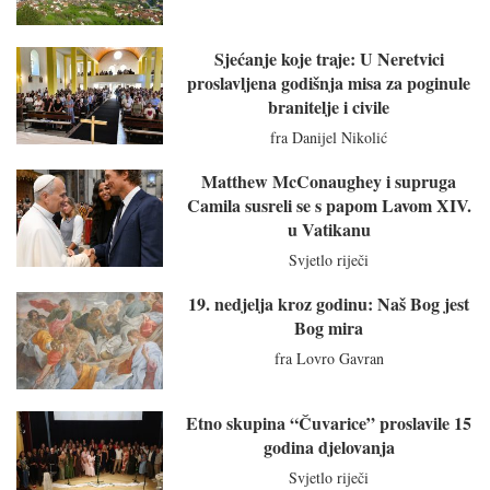
Sjećanje koje traje: U Neretvici
proslavljena godišnja misa za poginule
branitelje i civile
fra Danijel Nikolić
Matthew McConaughey i supruga
Camila susreli se s papom Lavom XIV.
u Vatikanu
Svjetlo riječi
19. nedjelja kroz godinu: Naš Bog jest
Bog mira
fra Lovro Gavran
Etno skupina “Čuvarice” proslavile 15
godina djelovanja
Svjetlo riječi