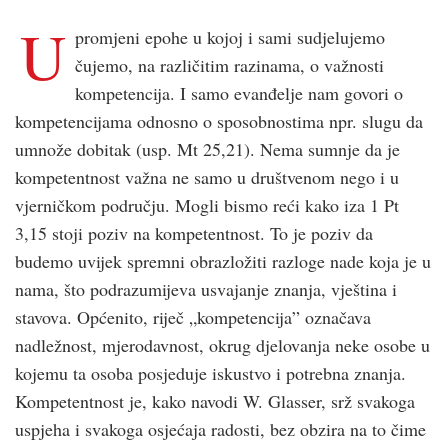
U
promjeni epohe u kojoj i sami sudjelujemo
čujemo, na različitim razinama, o važnosti
kompetencija. I samo evanđelje nam govori o
kompetencijama odnosno o sposobnostima npr. slugu da
umnože dobitak (usp. Mt 25,21). Nema sumnje da je
kompetentnost važna ne samo u društvenom nego i u
vjerničkom području. Mogli bismo reći kako iza 1 Pt
3,15 stoji poziv na kompetentnost. To je poziv da
budemo uvijek spremni obrazložiti razloge nade koja je u
nama, što podrazumijeva usvajanje znanja, vještina i
stavova. Općenito, riječ „kompetencija” označava
nadležnost, mjerodavnost, okrug djelovanja neke osobe u
kojemu ta osoba posjeduje iskustvo i potrebna znanja.
Kompetentnost je, kako navodi W. Glasser, srž svakoga
uspjeha i svakoga osjećaja radosti, bez obzira na to čime