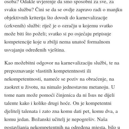
osoba? Odakle uvjerenje da smo sposobni za sve, za
svaku službu? Čini se da se ovdje zapravo radi o manjku
objektivnih kriterija što dovodi do karnevalizacije
(crkvenih) službi: riječ je o ozračju u kojemu svatko
može biti što poželi; svatko si po osjećaju pripisuje
kompetencije koje u zbilji nema unatoč formalnom
usvajanju određenih vještina.
Kao možebitni odgovor na karnevalizaciju službi, te na
prepoznavanje vlastitih kompetentnosti ili
nekompetentnosti, nameće se poziv na obraćenje, na
zaokret u životu, na nimalo jednostavnu metanoju. U
tome nam može pomoći činjenica da ni Isus ne dijeli
talente kako i koliko drugi hoće. On je kompetentni
djelitelj talenata i zato zna komu dati pet, komu dva, a
komu jedan. Božanski učitelj je nepogrešiv. Naša
postavljanja nekompetentnih na određena mjesta, bilo u