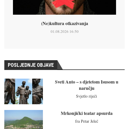
(Ne)kultura otkazivanja
01.08.2026 16:50
POSLJEDNJE OBJAVE
Sveti Anto – s djetetom Isusom u
naručju
Svjetlo riječi
Mrkonjićki teatar apsurda
fra Petar Jeleč