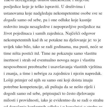
posljedice koje je teško ispraviti. U društvima i
ustanovama koje nadgledaju nekompetentne osobe sve se
događa
samo od sebe, pa i one odluke koje kasnije
redovito imaju nesagledive i nepopravljive posljedice na
život pojedinaca i samih zajednica. Najčešći odgovor
nekompetentnih kad ih se potakne na djelovanje je: to je
uvijek tako bilo, tako se radi godinama, ma pusti, neće se
time ništa postići itd. Time ne pokazuju samo vlastitu
inertnost i strah od eventualno novoga nego i vlastitu
nesposobnost preobrazbe i usavršavanja vlastitih vještina
i znanja, a time i nebrigu za zajednicu i njezin napredak.
Lošiji primjer od njih su samo oni koji doista imaju
potrebne kompetencije, ali puštaju da se nešto riješi i
dogodi samo od sebe, pripisujući to često djelovanju
milosti i providnosti, iako je evidentno da se radi o strahu
od donošenja konkretnih odluka i u konačnici o strahu za