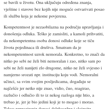
se bavili u životu. Ona uključuju određena znanja,
vještine i stavove bez kojih nije moguće ostvarivati posao
ili službu koja je nekome povjerena.
Kompetentnost je nezaobilazna na području upravljanja i
donošenja odluka. Teško je zamisliti, a kamoli prihvatiti,
da nekompetentna osoba donosi odluke koje se tiču
života pojedinaca ili društva. Smatram da je
nekompetentnost uzrok nemorala. Konkretno, to znači da
nitko po sebi ne želi biti nemoralan i zao, nitko sam po
sebi ne želi nanijeti zlo drugome, nitko ne želi svjesno i
namjerno srozati npr. instituciju koju vodi. Nemoralni
učinci, sa svim svojim posljedicama, događaju se
najčešće jer netko nije znao, vidio, čuo, reagirao,
razlučio i odlučio ili to iz nekog razloga nije htio, a
trebao je, jer je bio jedini koji je to mogao i morao.
Takvo nereagiranje donosi dalekosežne i slojevite