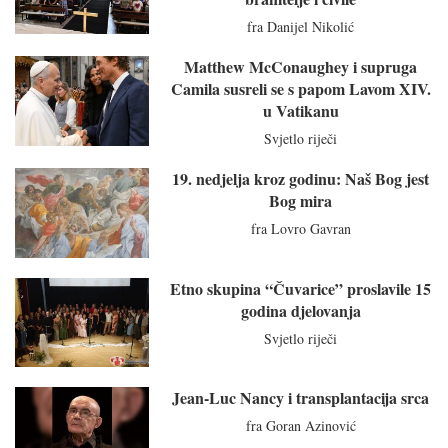
fra Danijel Nikolić
Matthew McConaughey i supruga
Camila susreli se s papom Lavom XIV.
u Vatikanu
Svjetlo riječi
19. nedjelja kroz godinu: Naš Bog jest
Bog mira
fra Lovro Gavran
Etno skupina “Čuvarice” proslavile 15
godina djelovanja
Svjetlo riječi
Jean-Luc Nancy i transplantacija srca
fra Goran Azinović