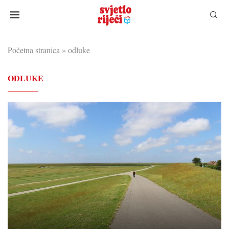
Početna stranica
»
odluke
ODLUKE