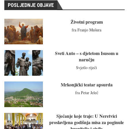
POSLJEDNJE OBJAVE
Životni program
fra Franjo Mušura
Sveti Anto – s djetetom Isusom u
naručju
Svjetlo riječi
Mrkonjićki teatar apsurda
fra Petar Jeleč
Sjećanje koje traje: U Neretvici
proslavljena godišnja misa za poginule
branitelje i civile