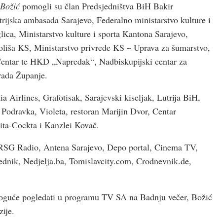
Božić
pomogli su član Predsjedništva BiH Bakir
ijska ambasada Sarajevo, Federalno ministarstvo kulture i
glica, Ministarstvo kulture i sporta Kantona Sarajevo,
koliša KS, Ministarstvo privrede KS – Uprava za šumarstvo,
 Centar te HKD „Napredak“, Nadbiskupijski centar za
grada Županje.
ia Airlines, Grafotisak, Sarajevski kiseljak, Lutrija BiH,
 Podravka, Violeta, restoran Marijin Dvor, Centar
ta-Cockta i Kanzlei Kovač.
, RSG Radio, Antena Sarajevo, Depo portal, Cinema TV,
ednik, Nedjelja.ba, Tomislavcity.com, Crodnevnik.de,
moguće pogledati u programu TV SA na Badnju večer, Božić
ije.