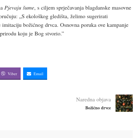
ja
Pjevaju
šume
, s ciljem sprječavanja blagdanske masovne
poručuju: „S ekološkog gledišta, želimo sugerirati
ave imitaciju božićnog drvca. Osnovna poruka ove kampanje
i prirodu koju je Bog stvorio.”
Viber
Email
Naredna objava
Božićno drvce