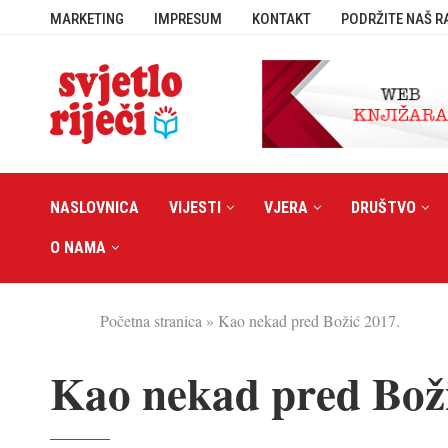
MARKETING
IMPRESUM
KONTAKT
PODRŽITE NAŠ R
NASLOVNICA
VIJESTI
VJERA
DRUŠTVO
O NAMA
Početna stranica
»
Kao nekad pred Božić 2017.
Kao nekad pred Boži