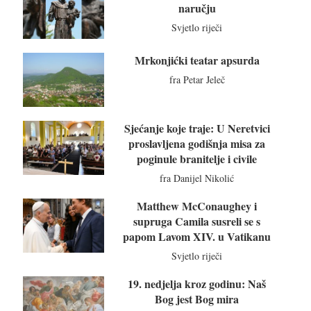
naručju
Svjetlo riječi
Mrkonjićki teatar apsurda
fra Petar Jeleč
Sjećanje koje traje: U Neretvici
proslavljena godišnja misa za
poginule branitelje i civile
fra Danijel Nikolić
Matthew McConaughey i
supruga Camila susreli se s
papom Lavom XIV. u Vatikanu
Svjetlo riječi
19. nedjelja kroz godinu: Naš
Bog jest Bog mira