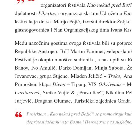
organizatori festivala
Kao nekad pred Boži
djelatnosti
Libertas
i organizacijski tim Udruženja
Fac
festivala je dr. sc. Marijo Pejić, izvršni direktor Želj
glasnogovornica i član Organizacijskog tima Ivana Krs
Među nazočnim gostima ovoga festivala bili su potpre
Republike Austrije u BiH Martin Pammer, veleposlanik
Festival je okupio mnoštvo sudionika, a nastupili su
Banov, Ivo Amulić, Darko Domijan, Minja Subota, Že
Jovanovac, grupa Stijene, Mladen Jeličić –
Troko
, An
Primošten, klapa
Divna
– Trpanj, VIS
Otkrivenja
– Mo
Caritasovci
, Sretko Vujić & „Pravo lice“, Nikolina Pe
Jurjević, Dragana Glumac, Turistička zajednica Grada 
Projektom „Kao nekad pred Božić“ se promoviraju kultur
doprinosi jačanju veza Bosne i Hercegovine sa susjedn