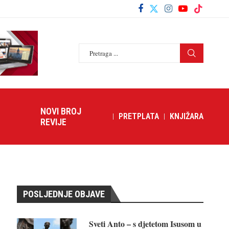
NOVI BROJ
PRETPLATA
KNJIŽARA
REVIJE
POSLJEDNJE OBJAVE
Sveti Anto – s djetetom Isusom u