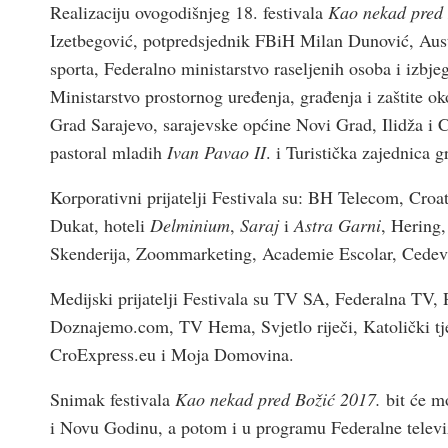
Realizaciju ovogodišnjeg 18. festivala
Kao nekad pred 
Izetbegović, potpredsjednik FBiH Milan Dunović, Austr
sporta, Federalno ministarstvo raseljenih osoba i izbje
Ministarstvo prostornog uređenja, građenja i zaštite o
Grad Sarajevo, sarajevske općine Novi Grad, Ilidža i
pastoral mladih
Ivan Pavao II
. i Turistička zajednica 
Korporativni prijatelji Festivala su: BH Telecom, Croat
Dukat, hoteli
Delminium
,
Saraj
i
Astra Garni
, Hering,
Skenderija, Zoommarketing, Academie Escolar, Cedevi
Medijski prijatelji Festivala su TV SA, Federalna TV
Doznajemo.com, TV Hema, Svjetlo riječi, Katolički tj
CroExpress.eu i Moja Domovina.
Snimak festivala
Kao nekad pred Božić 2017.
bit će 
i Novu Godinu, a potom i u programu Federalne televiz