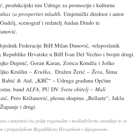
ć
, produkcijski tim Udruge za promociju i kulturne
ultas za prosperitet mladih
. Umjetnički direktor i autor
ko Gudelj, scenograf i redatelj Andan Đindo te
tanović.
dsjednik Federacije BiH Milan Dunović, veleposlanik
 Republike Hrvatske u BiH Ivan Del Vechio i brojni drugi.
 Rajko Dujmić, Goran Karan, Zorica Kondža i Joško
ljko Krušlin –
Kruška
, Dražen Žerić –
Žera
, Šima
a Babić & Aid, „KRČ“ – Udruga građana Općine
star, band
ALFA
, PU DV
Sveta obitelj
–
Mali
laić, Pero Križanović, plesna skupina „Bellarte“, Jakša
Županje i drugi.
a i umjetnici na polju regionalne i međudržavne suradnje te se
om i prijateljskom Republikom Hrvatskom i dijasporom.