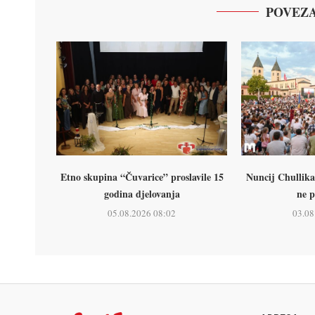
POVEZA
Etno skupina “Čuvarice” proslavile 15
Nuncij Chullika
godina djelovanja
ne p
05.08.2026 08:02
03.08