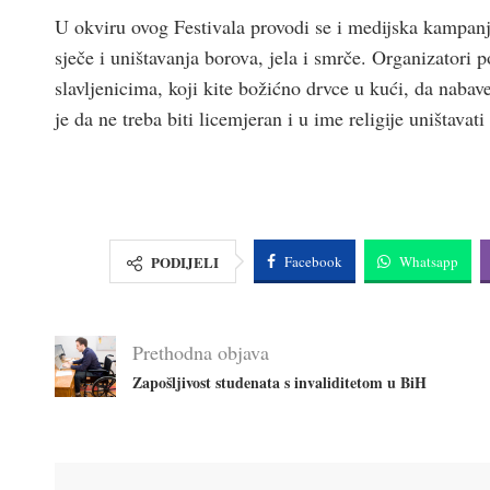
U okviru ovog Festivala provodi se i medijska kampan
sječe i uništavanja borova, jela i smrče. Organizatori 
slavljenicima, koji kite božićno drvce u kući, da nab
je da ne treba biti licemjeran i u ime religije uništavat
PODIJELI
Facebook
Whatsapp
Prethodna objava
Zapošljivost studenata s invaliditetom u BiH