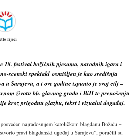
etlo riječi
 18. festival božićnih pjesama, narodnih igara i
no-scenski spektakl osmišljen je kao središnja
 u Sarajevu, a i ove godine ispunio je svoj cilj –
urnom životu bh. glavnog grada i BiH te prenošenju
ije kroz prigodnu glazbu, tekst i vizualni događaj.
 – posvećen najradosnijem katoličkom blagdanu Božiću –
stvorio pravi blagdanski ugođaj u Sarajevu”, poručili su