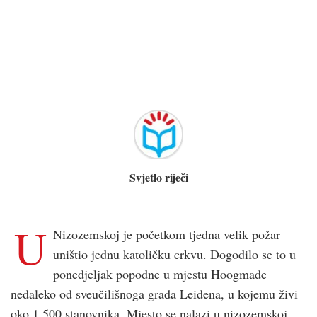
Svjetlo riječi
U
Nizozemskoj je početkom tjedna velik požar
uništio jednu katoličku crkvu. Dogodilo se to u
ponedjeljak popodne u mjestu Hoogmade
nedaleko od sveučilišnoga grada Leidena, u kojemu živi
oko 1.500 stanovnika. Mjesto se nalazi u nizozemskoj