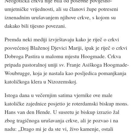
Neogotička crkva nije bila od posebne povijesno-
umjetničke vrijednosti, ali su članovi župe potreseni
iznenadnim urušavanjem njihove crkve, s kojom su
dakako bili tijesno povezani.
Premda neki mediji izvještavaju kako je riječ o crkvi
posvećenoj Blaženoj Djevici Mariji, ipak je riječ o crkvi
Dobroga Pastira u malomu mjestu Hoogmade. Crkva
pripada pastoralnoj uniji sv. Franje Asiškoga Hoogmade-
Woubrugge, koja je nastala kao posljedica pomanjkanja
katoličkoga klera u Nizozemskoj.
Istoga dana u večernjim satima vjernike ove male
katoličke zajednice posjetio je roterdamski biskup mons.
Hans van den Hende. U susretu je biskup izrazio žal
zbog tragičnoga urušavanja crkve, ali je pozvao i na
nadu: „Drago mi je da ste vi, živo kamenje, ostali