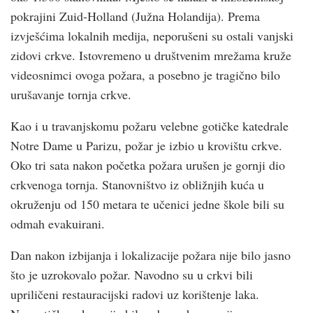
pokrajini Zuid-Holland (Južna Holandija). Prema
izvješćima lokalnih medija, neporušeni su ostali vanjski
zidovi crkve. Istovremeno u društvenim mrežama kruže
videosnimci ovoga požara, a posebno je tragično bilo
urušavanje tornja crkve.
Kao i u travanjskomu požaru velebne gotičke katedrale
Notre Dame u Parizu, požar je izbio u krovištu crkve.
Oko tri sata nakon početka požara urušen je gornji dio
crkvenoga tornja. Stanovništvo iz obližnjih kuća u
okruženju od 150 metara te učenici jedne škole bili su
odmah evakuirani.
Dan nakon izbijanja i lokalizacije požara nije bilo jasno
što je uzrokovalo požar. Navodno su u crkvi bili
upriličeni restauracijski radovi uz korištenje laka.