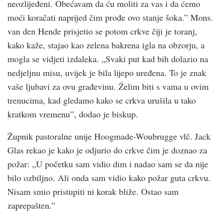
neozlijeđeni. Obećavam da ću moliti za vas i da ćemo
moći koračati naprijed čim prođe ovo stanje šoka.” Mons.
van den Hende prisjetio se potom crkve čiji je toranj,
kako kaže, stajao kao zelena bakrena igla na obzorju, a
mogla se vidjeti izdaleka. „Svaki put kad bih dolazio na
nedjeljnu misu, uvijek je bila lijepo uređena. To je znak
vaše ljubavi za ovu građevinu. Želim biti s vama u ovim
trenucima, kad gledamo kako se crkva urušila u tako
kratkom vremenu”, dodao je biskup.
Župnik pastoralne unije Hoogmade-Woubrugge vlč. Jack
Glas rekao je kako je odjurio do crkve čim je doznao za
požar: „U početku sam vidio dim i nadao sam se da nije
bilo ozbiljno. Ali onda sam vidio kako požar guta crkvu.
Nisam smio pristupiti ni korak bliže. Ostao sam
zaprepašten.”