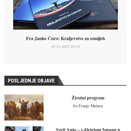
Fra Janko Ćuro: Kraljevstvo za osmijeh
07.11.2023 10:13
POSLJEDNJE OBJAVE
Životni program
fra Franjo Mušura
Sveti Anto – s djetetom Isusom u