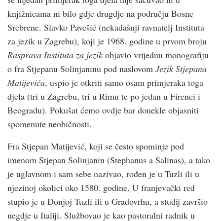
knjižnicama ni bilo gdje drugdje na području Bosne
Srebrene. Slavko Pavešić (nekadašnji ravnatelj Instituta
za jezik u Zagrebu), koji je 1968. godine u prvom broju
Rasprava Instituta za jezik
objavio vrijednu monografiju
o fra Stjepanu Solinjaninu pod naslovom
Jezik Stjepana
Matijevića
, uspio je otkriti samo osam primjeraka toga
djela (tri u Zagrebu, tri u Rimu te po jedan u Firenci i
Beogradu). Pokušat ćemo ovdje bar donekle objasniti
spomenute neobičnosti.
Fra Stjepan Matijević, koji se često spominje pod
imenom Stjepan Solinjanin (Stephanus a Salinas), a tako
je uglavnom i sam sebe nazivao, rođen je u Tuzli ili u
njezinoj okolici oko 1580. godine. U franjevački red
stupio je u Donjoj Tuzli ili u Gradovrhu, a studij završio
negdje u Italiji. Službovao je kao pastoralni radnik u