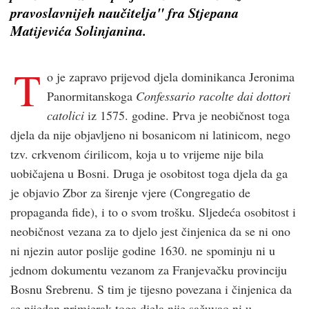
pravoslavnijeh naučitelja" fra Stjepana
Matijevića Solinjanina.
T
o je zapravo prijevod djela dominikanca Jeronima
Panormitanskoga
Confessario racolte dai dottori
catolici
iz 1575. godine. Prva je neobičnost toga
djela da nije objavljeno ni bosanicom ni latinicom, nego
tzv. crkvenom ćirilicom, koja u to vrijeme nije bila
uobičajena u Bosni. Druga je osobitost toga djela da ga
je objavio Zbor za širenje vjere (Congregatio de
propaganda fide), i to o svom trošku. Sljedeća osobitost i
neobičnost vezana za to djelo jest činjenica da se ni ono
ni njezin autor poslije godine 1630. ne spominju ni u
jednom dokumentu vezanom za Franjevačku provinciju
Bosnu Srebrenu. S tim je tijesno povezana i činjenica da
se nijedan primjerak toga djela nije sačuvao ni u