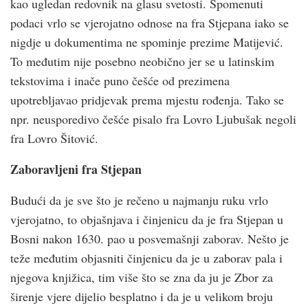
kao ugledan redovnik na glasu svetosti. Spomenuti
podaci vrlo se vjerojatno odnose na fra Stjepana iako se
nigdje u dokumentima ne spominje prezime Matijević.
To međutim nije posebno neobično jer se u latinskim
tekstovima i inače puno češće od prezimena
upotrebljavao pridjevak prema mjestu rođenja. Tako se
npr. neusporedivo češće pisalo fra Lovro Ljubušak negoli
fra Lovro Šitović.
Zaboravljeni fra Stjepan
Budući da je sve što je rečeno u najmanju ruku vrlo
vjerojatno, to objašnjava i činjenicu da je fra Stjepan u
Bosni nakon 1630. pao u posvemašnji zaborav. Nešto je
teže međutim objasniti činjenicu da je u zaborav pala i
njegova knjižica, tim više što se zna da ju je Zbor za
širenje vjere dijelio besplatno i da je u velikom broju