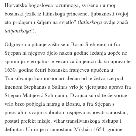
Horvatske bogoslovca razumnoga, svršene i u moj
bosanski jezik iz latinskoga prinesene, ljubaznosti tvojoj
eto pridajem i šaljem na svjetlo” (
latinskoga
ovdje znači
talijanskoga
!).
Odgovor na pitanje zašto se u Bosni Srebrenoj ni fra
Stjepan ni njegovo djelo nakon godine izdanja uopće ne
spominju vjerojatno je vezan za činjenicu da su upravo te
1630. godine četiri bosanska franjevca upućena u
Transilvaniju kao misionari. Jedan od te četvorice pod
imenom Stephanus a Salinas vrlo je vjerojatno upravo fra
Stjepan Matijević Solinjanin. Dvojica su od te četvorice
vrlo brzo pobjegla natrag u Bosnu, a fra Stjepan s
preostalim svojim subratom uspijeva osnovati samostan,
postati prefekt misije, vikar transilvanskoga biskupa i
definitor. Umro je u samostanu Mikhási 1654. godine