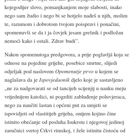
kojegodijer slovo, pomanjkanjem moje slabosti, inako
nego sam žudio i nego bi se hotjelo nađeš u njih, molim
te, razumom i dobrotom tvojom poispravi i ponačini,
spomenuvši se da i ja čovjek jesam grešnik i podložan
nemoći kako i ostali. Zdrav budi”.
Nakon spomenutoga predgovora, a prije poglavljā koja se
odnose na pojedine grijehe, posebice smrtne, slijedi
odjeljak pod naslovom
Opomenutje prvo
u kojem se
naglašava da je
Ispovjedaonik
djelo koje je sastavljeno
„ne za nadgovarati se od tancijeh scijenjij u nauku meju
vrijednijem katolici, ni pogrditi zabluđenje poluvjeraca,
nego za naučiti lastan i općeni put za umjeti se
ispovidjeti od vlastitijeh grijeha, onijem kojino čine
istinito obećanje od posluha Isukrstu i njegovoj jedinoj
zaručnici svetoj Crkvi rimskoj, i žele istinitu čistoću od