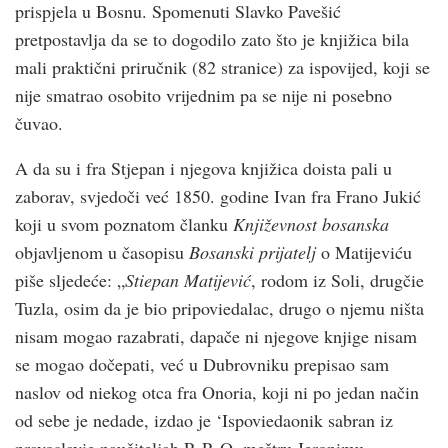
prispjela u Bosnu. Spomenuti Slavko Pavešić
pretpostavlja da se to dogodilo zato što je knjižica bila
mali praktični priručnik (82 stranice) za ispovijed, koji se
nije smatrao osobito vrijednim pa se nije ni posebno
čuvao.
A da su i fra Stjepan i njegova knjižica doista pali u
zaborav, svjedoči već 1850. godine Ivan fra Frano Jukić
koji u svom poznatom članku
Književnost bosanska
objavljenom u časopisu
Bosanski prijatelj
o Matijeviću
piše sljedeće: „
Stiepan Matijević
, rodom iz Soli, drugčie
Tuzla, osim da je bio pripoviedalac, drugo o njemu ništa
nisam mogao razabrati, dapače ni njegove knjige nisam
se mogao dočepati, već u Dubrovniku prepisao sam
naslov od niekog otca fra Onoria, koji ni po jedan način
od sebe je nedade, izdao je ‘Ispoviedaonik sabran iz