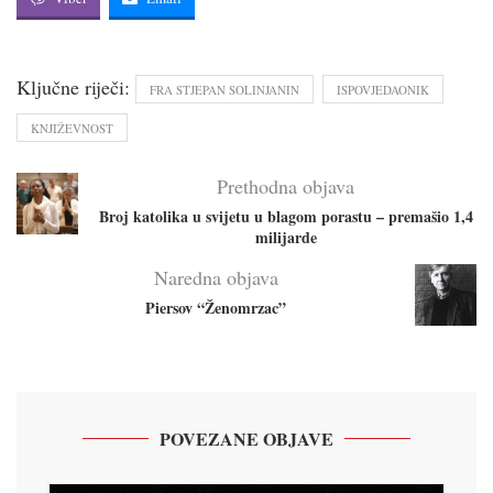
Ključne riječi:
FRA STJEPAN SOLINJANIN
ISPOVJEDAONIK
KNJIŽEVNOST
Prethodna objava
Broj katolika u svijetu u blagom porastu – premašio 1,4
milijarde
Naredna objava
Piersov “Ženomrzac”
POVEZANE OBJAVE