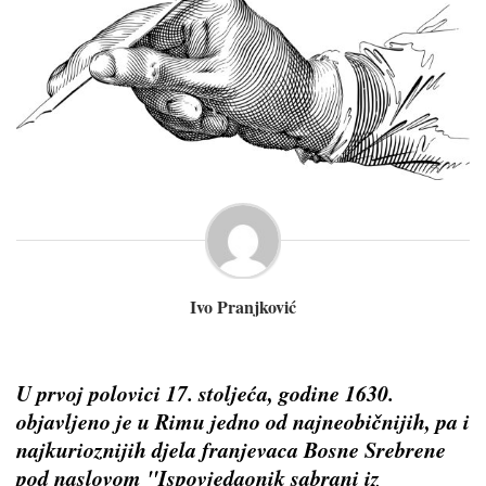
Ivo Pranjković
U prvoj polovici 17. stoljeća, godine 1630.
objavljeno je u Rimu jedno od najneobičnijih, pa i
najkurioznijih djela franjevaca Bosne Srebrene
pod naslovom "Ispovjedaonik sabrani iz