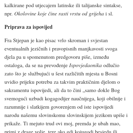
kalkirane pod utjecajem latinske ili talijanske sintakse,
npr.
Okolovine koje čine rasti vrstu od grijeha
i sl.
Priprava za ispovijed
Fra Stjepan je kao pisac vrlo skroman i svjestan
eventualnih jezičnih i pravopisnih manjkavosti svoga
djela pa u spomenutom predgovoru piše, između
ostaloga, da se na prevođenje
Ispovjedaonika
odlučio
zato što je službujući u šest različitih mjesta u Bosni
uvidio prijeku potrebu za takvim praktičnim djelom o
sakramentu ispovijedi, ali da to čini „samo dokle Bog
svemogući uzbudi kogagodijer naučnijega, koji obilnije i
razumnije i slatkijem govorenjem od iste ispovijedi
narodu našemu slovinskomu slovinskijem jezikom upiše i
prikaže. Ti mejuto trud ovi moj, premda je ubah mao,
primi z drage volje, tere ako gdi kojugodi besjedu ili