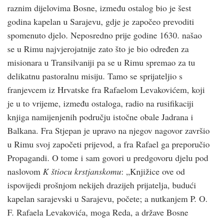
raznim dijelovima Bosne, između ostalog bio je šest
godina kapelan u Sarajevu, gdje je započeo prevoditi
spomenuto djelo. Neposredno prije godine 1630. našao
se u Rimu najvjerojatnije zato što je bio određen za
misionara u Transilvaniji pa se u Rimu spremao za tu
delikatnu pastoralnu misiju. Tamo se sprijateljio s
franjevcem iz Hrvatske fra Rafaelom Levakovićem, koji
je u to vrijeme, između ostaloga, radio na rusifikaciji
knjiga namijenjenih području istočne obale Jadrana i
Balkana. Fra Stjepan je upravo na njegov nagovor završio
u Rimu svoj započeti prijevod, a fra Rafael ga preporučio
Propagandi. O tome i sam govori u predgovoru djelu pod
naslovom
K štiocu krstjanskomu
: „Knjižice ove od
ispovijedi prošnjom nekijeh drazijeh prijatelja, budući
kapelan sarajevski u Sarajevu, počete; a nutkanjem P. O.
F. Rafaela Levakovića, moga Reda, a države Bosne