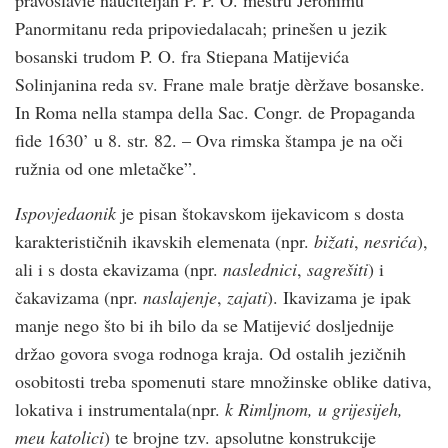
pravoslavie naučiteljah P. P. O. meštru Jeronimu
Panormitanu reda pripoviedalacah; prinešen u jezik
bosanski trudom P. O. fra Stiepana Matijevića
Solinjanina reda sv. Frane male bratje dèržave bosanske.
In Roma nella stampa della Sac. Congr. de Propaganda
fide 1630’ u 8. str. 82. – Ova rimska štampa je na oči
ružnia od one mletačke”.
Ispovjedaonik
je pisan štokavskom ijekavicom s dosta
karakterističnih ikavskih elemenata (npr.
bižati
,
nesrića
),
ali i s dosta ekavizama (npr.
naslednici
,
sagrešiti
) i
čakavizama (npr.
naslajenje
,
zajati
). Ikavizama je ipak
manje nego što bi ih bilo da se Matijević dosljednije
držao govora svoga rodnoga kraja. Od ostalih jezičnih
osobitosti treba spomenuti stare množinske oblike dativa,
lokativa i instrumentala(npr.
k Rimljnom, u grijesijeh,
meu
katolici
) te brojne tzv. apsolutne konstrukcije