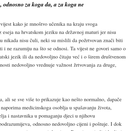
ge, odnosno za koga da, a za koga ne
 vijest kako je mnoštvo učenika na kraju svoga
z eseja na hrvatskom jeziku na državnoj maturi jer nisu
u nikada nisu čuli, neki su mislili da požrtvovan znači biti
ti i ne razumiju na što se odnosi. Ta vijest ne govori samo o
tski jezik ili da nedovoljno čitaju već i o širem društvenom
vnosti nedovoljno vrednuje važnost žrtvovanja za druge,
ecu, ali se sve više to prikazuje kao nešto normalno, dapače
naporima medicinskoga osoblja u spašavanju života,
elja i nastavnika u pomaganju djeci u njihovu
odrazumijeva, odnosno nedovoljno cijeni i poštuje. I dok