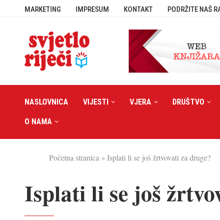
MARKETING
IMPRESUM
KONTAKT
PODRŽITE NAŠ R
NASLOVNICA
VIJESTI
VJERA
DRUŠTVO
O NAMA
Početna stranica
»
Isplati li se još žrtvovati za druge?
Isplati li se još žrtv