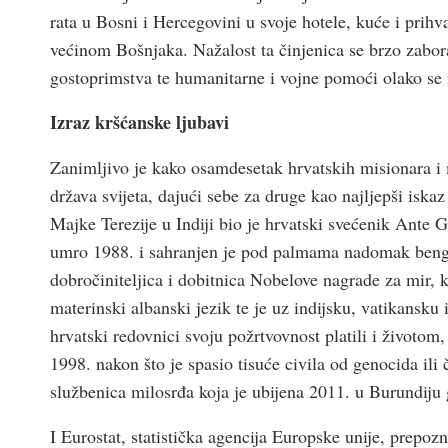
rata u Bosni i Hercegovini u svoje hotele, kuće i prihva
većinom Bošnjaka. Nažalost ta činjenica se brzo zabora
gostoprimstva te humanitarne i vojne pomoći olako se 
Izraz kršćanske ljubavi
Zanimljivo je kako osamdesetak hrvatskih misionara i 
država svijeta, dajući sebe za druge kao najljepši iska
Majke Terezije u Indiji bio je hrvatski svećenik Ante G
umro 1988. i sahranjen je pod palmama nadomak bengal
dobročiniteljica i dobitnica Nobelove nagrade za mir, k
materinski albanski jezik te je uz indijsku, vatikansku
hrvatski redovnici svoju požrtvovnost platili i životo
1998. nakon što je spasio tisuće civila od genocida il
službenica milosrđa koja je ubijena 2011. u Burundiju
I Eurostat, statistička agencija Europske unije, prepo