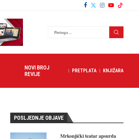
NOVI BROJ
PRETPLATA
KNJIŽARA
REVIJE
POSLJEDNJE OBJAVE
Mrkonjićki teatar apsurda