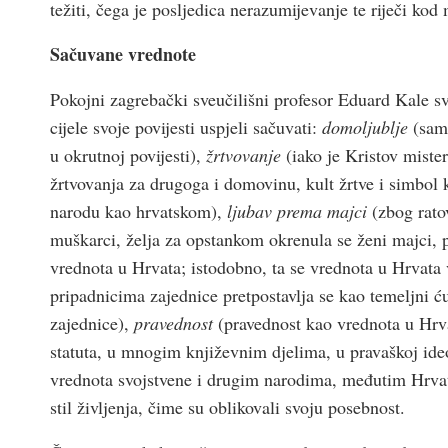
težiti, čega je posljedica nerazumijevanje te riječi kod
Sačuvane vrednote
Pokojni zagrebački sveučilišni profesor Eduard Kale sv
cijele svoje povijesti uspjeli sačuvati:
domoljublje
(samo
u okrutnoj povijesti),
žrtvovanje
(iako je Kristov mister
žrtvovanja za drugoga i domovinu, kult žrtve i simbol k
narodu kao hrvatskom),
ljubav prema majci
(zbog rato
muškarci, želja za opstankom okrenula se ženi majci, 
vrednota u Hrvata; istodobno, ta se vrednota u Hrvata
pripadnicima zajednice pretpostavlja se kao temeljni ć
zajednice),
pravednost
(pravednost kao vrednota u Hrva
statuta, u mnogim književnim djelima, u pravaškoj id
vrednota svojstvene i drugim narodima, međutim Hrvati 
stil življenja, čime su oblikovali svoju posebnost.