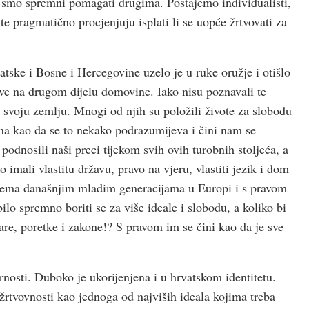
smo spremni pomagati drugima. Postajemo individualisti,
te pragmatično procjenjuju isplati li se uopće žrtvovati za
atske i Bosne i Hercegovine uzelo je u ruke oružje i otišlo
ove na drugom dijelu domovine. Iako nisu poznavali te
za svoju zemlju. Mnogi od njih su položili živote za slobodu
kao da se to nekako podrazumijeva i čini nam se
odnosili naši preci tijekom svih ovih turobnih stoljeća, a
imali vlastitu državu, pravo na vjeru, vlastiti jezik i dom
 prema današnjim mladim generacijama u Europi i s pravom
 bilo spremno boriti se za više ideale i slobodu, a koliko bi
dare, poretke i zakone!? S pravom im se čini kao da je sve
rnosti. Duboko je ukorijenjena i u hrvatskom identitetu.
žrtvovnosti kao jednoga od najviših ideala kojima treba