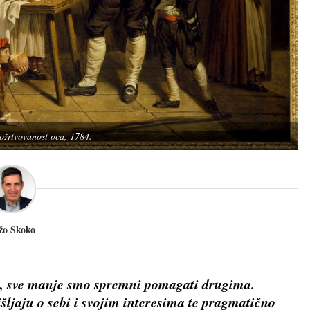
ožrtvovanost oca, 1784.
žo Skoko
, sve manje smo spremni pomagati drugima.
šljaju o sebi i svojim interesima te pragmatično