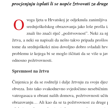
procjenjuju isplati li se uopće žrtvovati za dru
O
voga ljeta u Hrvatskoj je odjeknula zanimljiva
srednjoškolskog obrazovanja jako loše prošla i
znali što znači riječ „požrtvovnost”. Neki za nj
žrtva, a neki su napisali da nešto takvo pripada prošlos
tome da srednjoškolci nisu dovoljno dobro svladali hrva
problemu iz kojega bi se moglo iščitati da se više u ja
odnosno požrtvovnosti.
Spremnost na žrtvu
Činjenica je da se roditelji i dalje žrtvuju za svoju dj
obveza. Isto tako svakodnevno svjedočimo nesebičnim 
vatrogasaca u obrani naših domova, požrtvovnosti učit
obrazovanju… Ali kao da se ta požrtvovnost za druge p