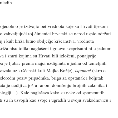
 mladih.
ojedobno je izdvojio pet vrednota koje su Hrvati tijekom
 zahvaljujući toj činjenici hrvatski se narod uspio održati
ij i kult križa bitno obilježje kršćanstva, vrednota
riža nisu toliko naglašeni i gotovo sveprisutni ni u jednom
va i smrti kojima su Hrvati bili izloženi, ponajprije
pa je ljubav prema majci uzdignuta u jednu od temeljnih
 vezala uz kršćanski kult Majke Božje),
ispomoć
(skrb o
udoredni poziv pripadnika, briga za opstanak i boljitak
ta je uočljiva još u ranom donošenju brojnih zakonika i
eologiji…). Kale naglašava kako su neke od spomenutih
su ih usvojili kao svoje i ugradili u svoju svakodnevicu i