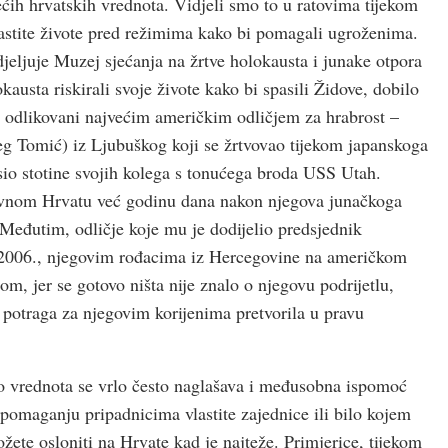
ećih hrvatskih vrednota. Vidjeli smo to u ratovima tijekom
lastite živote pred režimima kako bi pomagali ugroženima.
jeljuje Muzej sjećanja na žrtve holokausta i junake otpora
usta riskirali svoje živote kako bi spasili Židove, dobilo
u odlikovani najvećim američkim odličjem za hrabrost –
eg Tomić) iz Ljubuškog koji se žrtvovao tijekom japanskoga
io stotine svojih kolega s tonućega broda USS Utah.
ovnom Hrvatu već godinu dana nakon njegova junačkoga
Međutim, odličje koje mu je dodijelio predsjednik
će 2006., njegovim rođacima iz Hercegovine na američkom
m, jer se gotovo ništa nije znalo o njegovu podrijetlu,
e potraga za njegovim korijenima pretvorila u pravu
 kao vrednota se vrlo često naglašava i međusobna ispomoć
 pomaganju pripadnicima vlastite zajednice ili bilo kojem
ožete osloniti na Hrvate kad je najteže. Primjerice, tijekom