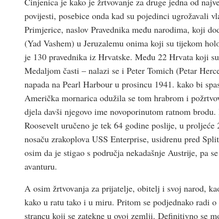
Činjenica je kako je žrtvovanje za druge jedna od najv
povijesti, posebice onda kad su pojedinci ugrožavali v
Primjerice, naslov Pravednika među narodima, koji dod
(Yad Vashem) u Jeruzalemu onima koji su tijekom holoka
je 130 pravednika iz Hrvatske. Među 22 Hrvata koji s
Medaljom časti – nalazi se i Peter Tomich (Petar Herc
napada na Pearl Harbour u prosincu 1941. kako bi spas
Američka mornarica odužila se tom hrabrom i požrtv
djela davši njegovo ime novoporinutom ratnom brodu. 
Roosevelt uručeno je tek 64 godine poslije, u prolje
nosaču zrakoplova USS Enterprise, usidrenu pred Splito
osim da je stigao s područja nekadašnje Austrije, pa s
avanturu.
A osim žrtvovanja za prijatelje, obitelj i svoj narod,
kako u ratu tako i u miru. Pritom se podjednako radi o
strancu koji se zatekne u ovoj zemlji. Definitivno se m