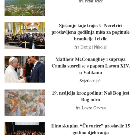
fra Petar Jeleč
Sjećanje koje traje: U Neretvici
proslavljena godišnja misa za poginule
branitelje i civile
fra Danijel Nikolić
Matthew McConaughey i supruga
Camila susreli se s papom Lavom XIV.
u Vatikanu
Svjetlo riječi
19. nedjelja kroz godinu: Naš Bog jest
Bog mira
fra Lovro Gavran
Etno skupina “Čuvarice” proslavile 15
godina djelovanja