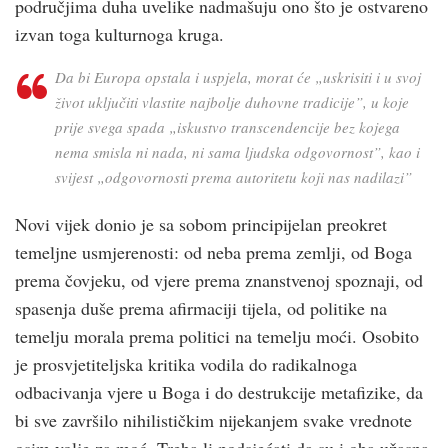
područjima duha uvelike nadmašuju ono što je ostvareno
izvan toga kulturnoga kruga.
Da bi Europa opstala i uspjela, morat će „uskrisiti i u svoj
život uključiti vlastite najbolje duhovne tradicije”, u koje
prije svega spada „iskustvo transcendencije bez kojega
nema smisla ni nada, ni sama ljudska odgovornost”, kao i
svijest „odgovornosti prema autoritetu koji nas nadilazi”
Novi vijek donio je sa sobom principijelan preokret
temeljne usmjerenosti: od neba prema zemlji, od Boga
prema čovjeku, od vjere prema znanstvenoj spoznaji, od
spasenja duše prema afirmaciji tijela, od politike na
temelju morala prema politici na temelju moći. Osobito
je prosvjetiteljska kritika vodila do radikalnoga
odbacivanja vjere u Boga i do destrukcije metafizike, da
bi sve završilo nihilističkim nijekanjem svake vrednote
osim volje za moć. Treba li podsjećati da su i oba užasna