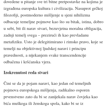
dovedene u pitanje sve tri bitne pretpostavke na kojima je
izgrađena europska kultura i civilizacija. Nasuprot grčkoj
filozofiji, postmoderno mišljenje u sjeni nihilizma
odbacuje temeljne pojmove kao što su bitak, istina, dobro
u sebi, bit ili narav stvari, bezuvjetna moralna obligacija,
zadnji temelj svega – prezirući ih kao prevladanu
metafiziku. Usto je delegitimirano i rimsko pravo, koje se
temelji na objektivnoj ljudskoj naravi i principu
pravednosti, a nijekanjem svake transcendencije
odbačena i kršćanska vjera.
Izokrenutost reda stvari
Čini se da je pojam naravi, kao jedan od temeljnih
pojmova europskoga mišljenja, radikalno osporen
prvenstveno zato da bi se zanijekala narav čovjeka kao
bića muškoga ili ženskoga spola, kako bi se iz