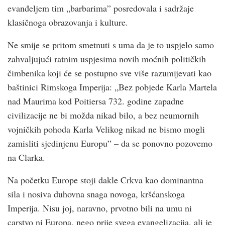
evanđeljem tim „barbarima” posredovala i sadržaje
klasičnoga obrazovanja i kulture.
Ne smije se pritom smetnuti s uma da je to uspjelo samo
zahvaljujući ratnim uspjesima novih moćnih političkih
čimbenika koji će se postupno sve više razumijevati kao
baštinici Rimskoga Imperija: „Bez pobjede Karla Martela
nad Maurima kod Poitiersa 732. godine zapadne
civilizacije ne bi možda nikad bilo, a bez neumornih
vojničkih pohoda Karla Velikog nikad ne bismo mogli
zamisliti sjedinjenu Europu” – da se ponovno pozovemo
na Clarka.
Na početku Europe stoji dakle Crkva kao dominantna
sila i nosiva duhovna snaga novoga, kršćanskoga
Imperija. Nisu joj, naravno, prvotno bili na umu ni
carstvo ni Europa, nego prije svega evangelizacija, ali je