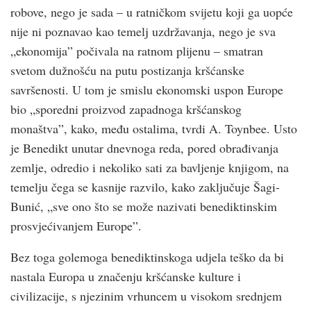
robove, nego je sada – u ratničkom svijetu koji ga uopće
nije ni poznavao kao temelj uzdržavanja, nego je sva
„ekonomija” počivala na ratnom plijenu – smatran
svetom dužnošću na putu postizanja kršćanske
savršenosti. U tom je smislu ekonomski uspon Europe
bio „sporedni proizvod zapadnoga kršćanskog
monaštva”, kako, među ostalima, tvrdi A. Toynbee. Usto
je Benedikt unutar dnevnoga reda, pored obrađivanja
zemlje, odredio i nekoliko sati za bavljenje knjigom, na
temelju čega se kasnije razvilo, kako zaključuje Šagi-
Bunić, „sve ono što se može nazivati benediktinskim
prosvjećivanjem Europe”.
Bez toga golemoga benediktinskoga udjela teško da bi
nastala Europa u značenju kršćanske kulture i
civilizacije, s njezinim vrhuncem u visokom srednjem