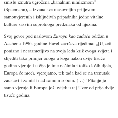
smislu iznutra ugrožena „banalnim nihilizmom”
(Spaemann), a izvana sve masovnijim priljevom
samouvjerenih i isključivih pripadnika jedne vitalne
kulture sasvim suprotnoga predznaka od njezina.
Svoj govor pod naslovom
Europa kao zadaća
održan u
Aachenu 1996. godine Havel završava riječima: „[U]zeti
ponizno i nerazmetljivo na svoja leđa križ ovoga svijeta i
slijediti tako primjer onoga u koga nakon dvije tisuće
godina vjeruje i u čije je ime načinila i toliko loših djela,
Europa će moći, vjerojatno, tek tada kad se na trenutak
zaustavi i zamisli nad samom sobom. (…)” Pitanje je
samo vjeruje li Europa još uvijek u taj Uzor od prije dvije
tisuće godina.