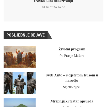
(Ne)kultura otkazivanja
01.08.2026 16:50
POSLJEDNJE OBJAVE
Životni program
fra Franjo Mušura
Sveti Anto – s djetetom Isusom u
naručju
Svjetlo riječi
Mrkonjićki teatar apsurda