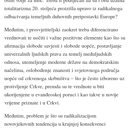
totalitarizma 20. stoljeća proizišla upravo iz radikalnoga
odbacivanja temeljnih duhovnih pretpostavki Europe?
Međutim, i prosvjetiteljski zaokret treba diferencirano
vrednovati te uočiti i važne pozitivne elemente kao što su
afirmacija slobode savjesti i slobode uopće, postavljanje
univerzalnih ljudskih prava za temelj međuljudskih
odnosa, utemeljenje moderne države na demokratskim
načelima, oslobođenje znanosti i svjetovnoga područja
uopće od crkvenoga skrbništva – što je često izboreno uz
protivljenje Crkve, premda su te vrednote u biti
ukorijenjene u evanđeoskoj poruci i kao takve u novije
vrijeme priznate i u Crkvi.
Međutim, problem je što su radikalizacijom
novovjekovnih tendencija u krajnjoj konsekvenci