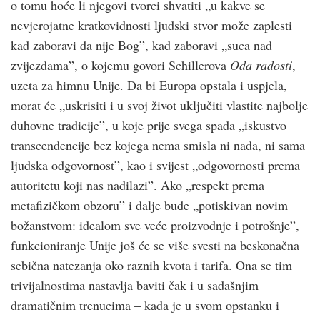
o tomu hoće li njegovi tvorci shvatiti „u kakve se
nevjerojatne kratkovidnosti ljudski stvor može zaplesti
kad zaboravi da nije Bog”, kad zaboravi „suca nad
zvijezdama”, o kojemu govori Schillerova
Oda radosti
,
uzeta za himnu Unije. Da bi Europa opstala i uspjela,
morat će „uskrisiti i u svoj život uključiti vlastite najbolje
duhovne tradicije”, u koje prije svega spada „iskustvo
transcendencije bez kojega nema smisla ni nada, ni sama
ljudska odgovornost”, kao i svijest „odgovornosti prema
autoritetu koji nas nadilazi”. Ako „respekt prema
metafizičkom obzoru” i dalje bude „potiskivan novim
božanstvom: idealom sve veće proizvodnje i potrošnje”,
funkcioniranje Unije još će se više svesti na beskonačna
sebična natezanja oko raznih kvota i tarifa. Ona se tim
trivijalnostima nastavlja baviti čak i u sadašnjim
dramatičnim trenucima – kada je u svom opstanku i