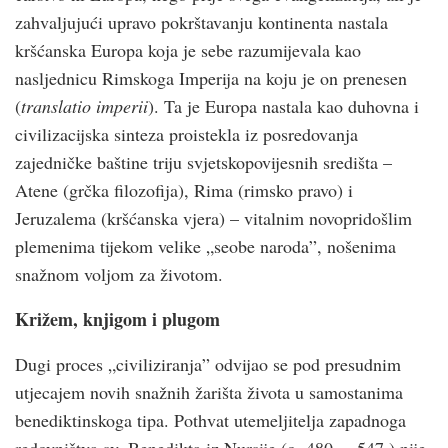
zahvaljujući upravo pokrštavanju kontinenta nastala
kršćanska Europa koja je sebe razumijevala kao
nasljednicu Rimskoga Imperija na koju je on prenesen
(
translatio imperii
). Ta je Europa nastala kao duhovna i
civilizacijska sinteza proistekla iz posredovanja
zajedničke baštine triju svjetskopovijesnih središta –
Atene (grčka filozofija), Rima (rimsko pravo) i
Jeruzalema (kršćanska vjera) – vitalnim novopridošlim
plemenima tijekom velike „seobe naroda”, nošenima
snažnom voljom za životom.
Križem, knjigom i plugom
Dugi proces „civiliziranja” odvijao se pod presudnim
utjecajem novih snažnih žarišta života u samostanima
benediktinskoga tipa. Pothvat utemeljitelja zapadnoga
redovništva sv. Benedikta iz Nursije (o. 480. – 547.) nije