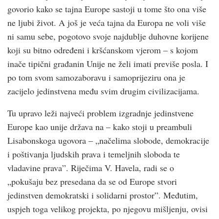
govorio kako se tajna Europe sastoji u tome što ona više
ne ljubi život. A još je veća tajna da Europa ne voli više
ni samu sebe, pogotovo svoje najdublje duhovne korijene
koji su bitno određeni i kršćanskom vjerom – s kojom
inače tipični građanin Unije ne želi imati previše posla. I
po tom svom samozaboravu i samoprijeziru ona je
zacijelo jedinstvena među svim drugim civilizacijama.
Tu upravo leži najveći problem izgradnje jedinstvene
Europe kao unije država na – kako stoji u preambuli
Lisabonskoga ugovora – „načelima slobode, demokracĳe
i poštivanja ljudskih prava i temeljnih sloboda te
vladavine prava”. Riječima V. Havela, radi se o
„pokušaju bez presedana da se od Europe stvori
jedinstven demokratski i solidarni prostor”. Međutim,
uspjeh toga velikog projekta, po njegovu mišljenju, ovisi