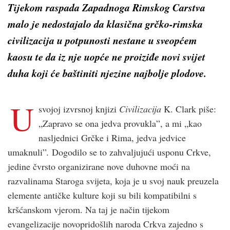
Tijekom raspada Zapadnoga Rimskog Carstva
malo je nedostajalo da klasična grčko-rimska
civilizacija u potpunosti nestane u sveopćem
kaosu te da iz nje uopće ne proiziđe novi svijet
duha koji će baštiniti njezine najbolje plodove.
U
svojoj izvrsnoj knjizi
Civilizacija
K. Clark piše:
„Zapravo se ona jedva provukla”, a mi „kao
nasljednici Grčke i Rima, jedva jedvice
umaknuli”
.
Dogodilo se to zahvaljujući usponu Crkve,
jedine čvrsto organizirane nove duhovne moći na
razvalinama Staroga svijeta, koja je u svoj nauk preuzela
elemente antičke kulture koji su bili kompatibilni s
kršćanskom vjerom. Na taj je način tijekom
evangelizacije novopridošlih naroda Crkva zajedno s