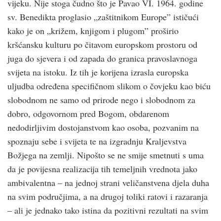
vijeku. Nije stoga čudno što je Pavao VI. 1964. godine
sv. Benedikta proglasio „zaštitnikom Europe” ističući
kako je on „križem, knjigom i plugom” proširio
kršćansku kulturu po čitavom europskom prostoru od
juga do sjevera i od zapada do granica pravoslavnoga
svijeta na istoku. Iz tih je korijena izrasla europska
uljudba određena specifičnom slikom o čovjeku kao biću
slobodnom ne samo od prirode nego i slobodnom za
dobro, odgovornom pred Bogom, obdarenom
nedodirljivim dostojanstvom kao osoba, pozvanim na
spoznaju sebe i svijeta te na izgradnju Kraljevstva
Božjega na zemlji. Nipošto se ne smije smetnuti s uma
da je povijesna realizacija tih temeljnih vrednota jako
ambivalentna – na jednoj strani veličanstvena djela duha
na svim područjima, a na drugoj toliki ratovi i razaranja
– ali je jednako tako istina da pozitivni rezultati na svim