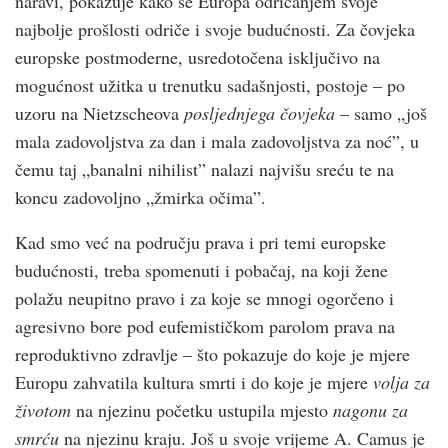
naravi, pokazuje kako se Europa odricanjem svoje
najbolje prošlosti odriče i svoje budućnosti. Za čovjeka
europske postmoderne, usredotočena isključivo na
mogućnost užitka u trenutku sadašnjosti, postoje – po
uzoru na Nietzscheova
posljednjega čovjeka
– samo „još
mala zadovoljstva za dan i mala zadovoljstva za noć”, u
čemu taj „banalni nihilist” nalazi najvišu sreću te na
koncu zadovoljno „žmirka očima”.
Kad smo već na području prava i pri temi europske
budućnosti, treba spomenuti i pobačaj, na koji žene
polažu neupitno pravo i za koje se mnogi ogorčeno i
agresivno bore pod eufemističkom parolom prava na
reproduktivno zdravlje – što pokazuje do koje je mjere
Europu zahvatila kultura smrti i do koje je mjere
volja za
životom
na njezinu početku ustupila mjesto
nagonu za
smrću
na njezinu kraju. Još u svoje vrijeme A. Camus je