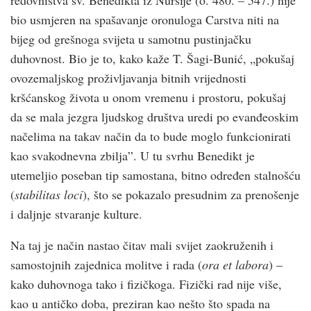
bio usmjeren na spašavanje oronuloga Carstva niti na
bijeg od grešnoga svijeta u samotnu pustinjačku
duhovnost. Bio je to, kako kaže T. Šagi-Bunić, „pokušaj
ovozemaljskog proživljavanja bitnih vrijednosti
kršćanskog života u onom vremenu i prostoru, pokušaj
da se mala jezgra ljudskog društva uredi po evanđeoskim
načelima na takav način da to bude moglo funkcionirati
kao svakodnevna zbilja”. U tu svrhu Benedikt je
utemeljio poseban tip samostana, bitno određen stalnošću
(
stabilitas loci
), što se pokazalo presudnim za prenošenje
i daljnje stvaranje kulture.
Na taj je način nastao čitav mali svijet zaokruženih i
samostojnih zajednica molitve i rada (
ora et labora
) –
kako duhovnoga tako i fizičkoga. Fizički rad nije više,
kao u antičko doba, preziran kao nešto što spada na