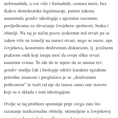
neformalnih, a sve više i formalnih, centara moći, bez
ikakve demokratske legitimacije, putem zakona
nametnula
gender
ideologija s njezinim razornim
posljedicama za shvaćanje čovjekove spolnosti, braka i
obitelji. Na taj je način posve izokrenut red stvari pa se
zakon više ne temelji na naravi stvari, nego se narav, npr.
čovjekova, konstruira društvenim diskursom, tj. jezičnom
praksom onih koji imaju moć da svoju sliku stvari
nametnu svima. To ide do te mjere da se unutar tzv.
gender
studija čak i biologiji odriče karakter egzaktne
prirodne znanosti i proglašava je se „društvenim
pothvatom” te traži od nje da iznosi samo one stavove
koji su u skladu s tom ideologijom.
Ovdje se taj problem spominje prije svega zato što
razaranje tradicionalne obitelji, utemeljene u čovjekovoj