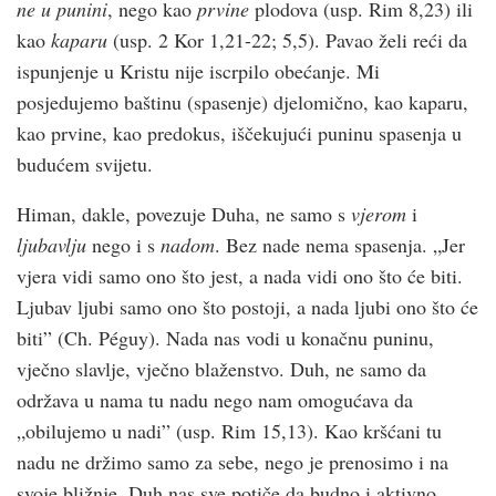
ne u punini
, nego kao
prvine
plodova (usp. Rim 8,23) ili
kao
kaparu
(usp. 2 Kor 1,21-22; 5,5). Pavao želi reći da
ispunjenje u Kristu nije iscrpilo obećanje. Mi
posjedujemo baštinu (spasenje) djelomično, kao kaparu,
kao prvine, kao predokus, iščekujući puninu spasenja u
budućem svijetu.
Himan, dakle, povezuje Duha, ne samo s
vjerom
i
ljubavlju
nego i s
nadom
. Bez nade nema spasenja. „Jer
vjera vidi samo ono što jest, a nada vidi ono što će biti.
Ljubav ljubi samo ono što postoji, a nada ljubi ono što će
biti” (Ch. Péguy). Nada nas vodi u konačnu puninu,
vječno slavlje, vječno blaženstvo. Duh, ne samo da
održava u nama tu nadu nego nam omogućava da
„obilujemo u nadi” (usp. Rim 15,13). Kao kršćani tu
nadu ne držimo samo za sebe, nego je prenosimo i na
svoje bližnje. Duh nas sve potiče da budno i aktivno