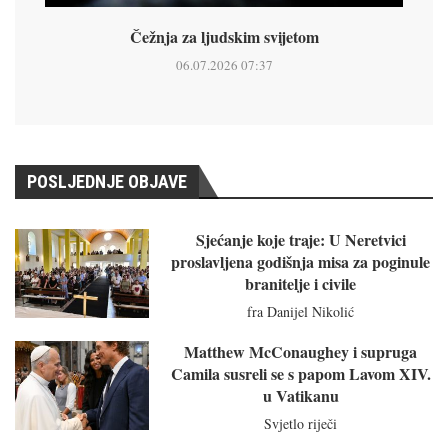
Čežnja za ljudskim svijetom
06.07.2026 07:37
POSLJEDNJE OBJAVE
Sjećanje koje traje: U Neretvici
proslavljena godišnja misa za poginule
branitelje i civile
fra Danijel Nikolić
Matthew McConaughey i supruga
Camila susreli se s papom Lavom XIV.
u Vatikanu
Svjetlo riječi