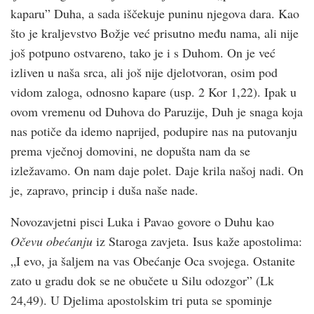
kaparu” Duha, a sada iščekuje puninu njegova dara. Kao
što je kraljevstvo Božje već prisutno među nama, ali nije
još potpuno ostvareno, tako je i s Duhom. On je već
izliven u naša srca, ali još nije djelotvoran, osim pod
vidom zaloga, odnosno kapare (usp. 2 Kor 1,22). Ipak u
ovom vremenu od Duhova do Paruzije, Duh je snaga koja
nas potiče da idemo naprijed, podupire nas na putovanju
prema vječnoj domovini, ne dopušta nam da se
izležavamo. On nam daje polet. Daje krila našoj nadi. On
je, zapravo, princip i duša naše nade.
Novozavjetni pisci Luka i Pavao govore o Duhu kao
Očevu obećanju
iz Staroga zavjeta. Isus kaže apostolima:
„I evo, ja šaljem na vas Obećanje Oca svojega. Ostanite
zato u gradu dok se ne obučete u Silu odozgor” (Lk
24,49). U Djelima apostolskim tri puta se spominje