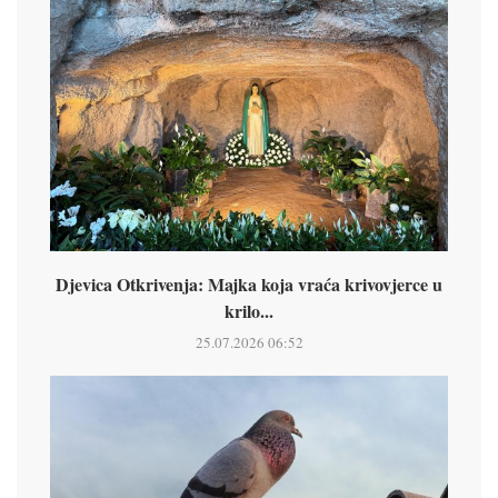
Djevica Otkrivenja: Majka koja vraća krivovjerce u
krilo...
25.07.2026 06:52