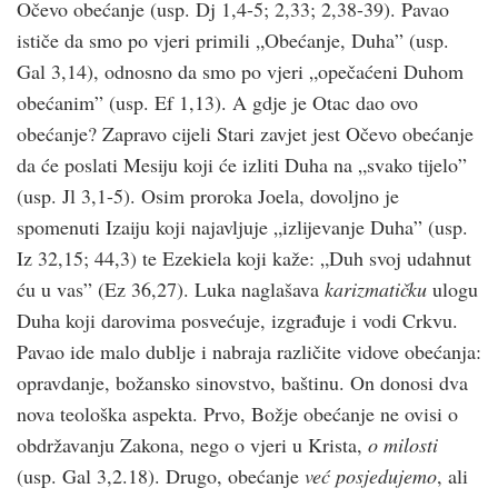
Očevo obećanje (usp. Dj 1,4-5; 2,33; 2,38-39). Pavao
ističe da smo po vjeri primili „Obećanje, Duha” (usp.
Gal 3,14), odnosno da smo po vjeri „opečaćeni Duhom
obećanim” (usp. Ef 1,13). A gdje je Otac dao ovo
obećanje? Zapravo cijeli Stari zavjet jest Očevo obećanje
da će poslati Mesiju koji će izliti Duha na „svako tijelo”
(usp. Jl 3,1-5). Osim proroka Joela, dovoljno je
spomenuti Izaiju koji najavljuje „izlijevanje Duha” (usp.
Iz 32,15; 44,3) te Ezekiela koji kaže: „Duh svoj udahnut
ću u vas” (Ez 36,27). Luka naglašava
karizmatičku
ulogu
Duha koji darovima posvećuje, izgrađuje i vodi Crkvu.
Pavao ide malo dublje i nabraja različite vidove obećanja:
opravdanje, božansko sinovstvo, baštinu. On donosi dva
nova teološka aspekta. Prvo, Božje obećanje ne ovisi o
obdržavanju Zakona, nego o vjeri u Krista,
o milosti
(usp. Gal 3,2.18). Drugo, obećanje
već posjedujemo
, ali