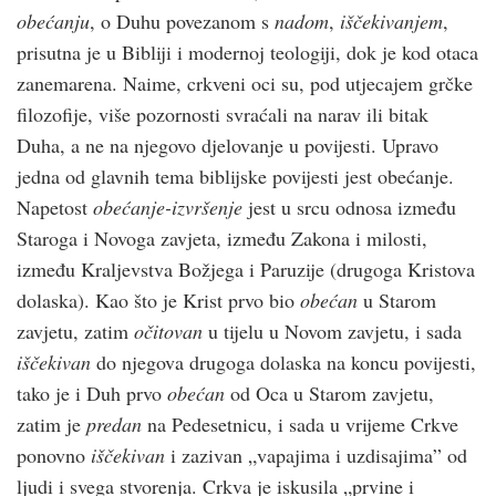
obećanju
, o Duhu povezanom s
nadom
,
iščekivanjem
,
prisutna je u Bibliji i modernoj teologiji, dok je kod otaca
zanemarena. Naime, crkveni oci su, pod utjecajem grčke
filozofije, više pozornosti svraćali na narav ili bitak
Duha, a ne na njegovo djelovanje u povijesti. Upravo
jedna od glavnih tema biblijske povijesti jest obećanje.
Napetost
obećanje-izvršenje
jest u srcu odnosa između
Staroga i Novoga zavjeta, između Zakona i milosti,
između Kraljevstva Božjega i Paruzije (drugoga Kristova
dolaska). Kao što je Krist prvo bio
obećan
u Starom
zavjetu, zatim
očitovan
u tijelu u Novom zavjetu, i sada
iščekivan
do njegova drugoga dolaska na koncu povijesti,
tako je i Duh prvo
obećan
od Oca u Starom zavjetu,
zatim je
predan
na Pedesetnicu, i sada u vrijeme Crkve
ponovno
iščekivan
i zazivan „vapajima i uzdisajima” od
ljudi i svega stvorenja. Crkva je iskusila „prvine i