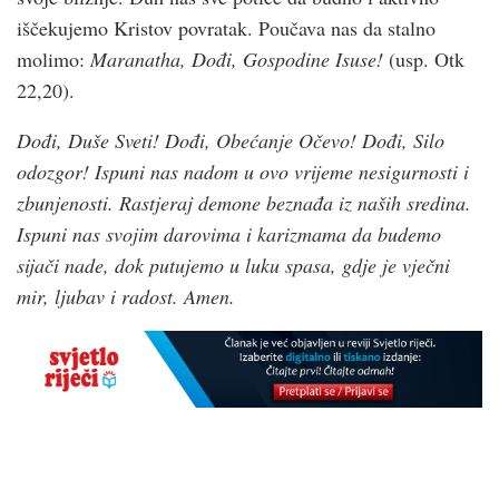
iščekujemo Kristov povratak. Poučava nas da stalno
molimo:
Maranatha, Dođi, Gospodine Isuse!
(usp. Otk
22,20).
Dođi, Duše Sveti! Dođi, Obećanje Očevo! Dođi, Silo
odozgor! Ispuni nas nadom u ovo vrijeme nesigurnosti i
zbunjenosti. Rastjeraj demone beznađa iz naših sredina.
Ispuni nas svojim darovima i karizmama da budemo
sijači nade, dok putujemo u luku spasa, gdje je vječni
mir, ljubav i radost. Amen.