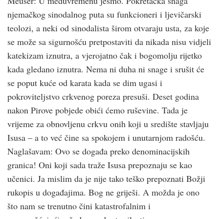
Meuser: U međuvremenu jesmo. Pokretačka snaga
njemačkog sinodalnog puta su funkcioneri i ljevičarski
teolozi, a neki od sinodalista širom otvaraju usta, za koje
se može sa sigurnošću pretpostaviti da nikada nisu vidjeli
katekizam iznutra, a vjerojatno čak i bogomolju rijetko
kada gledano iznutra. Nema ni duha ni snage i srušit će
se poput kuće od karata kada se dim ugasi i
pokroviteljstvo crkvenog poreza presuši. Deset godina
nakon Pirove pobjede obići ćemo ruševine. Tada je
vrijeme za obnovljenu crkvu onih koji u središte stavljaju
Isusa – a to već čine sa spokojem i unutarnjom radošću.
Naglašavam: Ovo se događa preko denominacijskih
granica! Oni koji sada traže Isusa prepoznaju se kao
učenici. Ja mislim da je nije tako teško prepoznati Božji
rukopis u događajima. Bog ne griješi. A možda je ono
što nam se trenutno čini katastrofalnim i