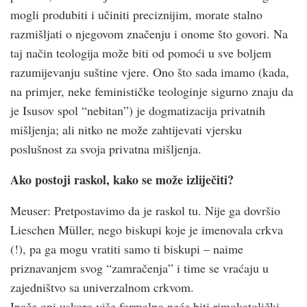
mogli produbiti i učiniti preciznijim, morate stalno
razmišljati o njegovom značenju i onome što govori. Na
taj način teologija može biti od pomoći u sve boljem
razumijevanju suštine vjere. Ono što sada imamo (kada,
na primjer, neke feminističke teologinje sigurno znaju da
je Isusov spol “nebitan”) je dogmatizacija privatnih
mišljenja; ali nitko ne može zahtijevati vjersku
poslušnost za svoja privatna mišljenja.
Ako postoji raskol, kako se može izliječiti?
Meuser: Pretpostavimo da je raskol tu. Nije ga dovršio
Lieschen Müller, nego biskupi koje je imenovala crkva
(!), pa ga mogu vratiti samo ti biskupi – naime
priznavanjem svog “zamračenja” i time se vraćaju u
zajedništvo sa univerzalnom crkvom.
Inače oni uskoro više formalno neće biti rimokatolički