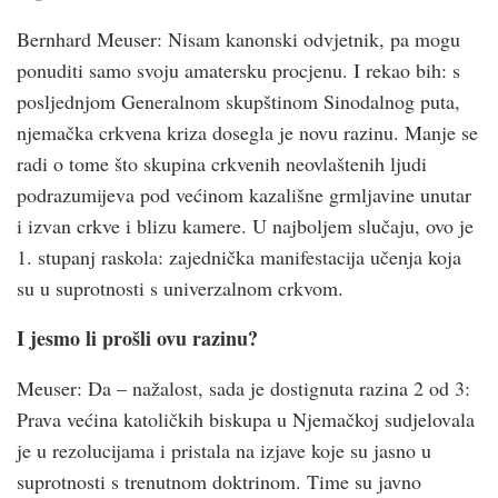
Bernhard Meuser: Nisam kanonski odvjetnik, pa mogu
ponuditi samo svoju amatersku procjenu. I rekao bih: s
posljednjom Generalnom skupštinom Sinodalnog puta,
njemačka crkvena kriza dosegla je novu razinu. Manje se
radi o tome što skupina crkvenih neovlaštenih ljudi
podrazumijeva pod većinom kazališne grmljavine unutar
i izvan crkve i blizu kamere. U najboljem slučaju, ovo je
1. stupanj raskola: zajednička manifestacija učenja koja
su u suprotnosti s univerzalnom crkvom.
I jesmo li prošli ovu razinu?
Meuser: Da – nažalost, sada je dostignuta razina 2 od 3:
Prava većina katoličkih biskupa u Njemačkoj sudjelovala
je u rezolucijama i pristala na izjave koje su jasno u
suprotnosti s trenutnom doktrinom. Time su javno