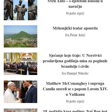
Sveti Anto – s djetetom Isusom u
naručju
Svjetlo riječi
Mrkonjićki teatar apsurda
fra Petar Jeleč
Sjećanje koje traje: U Neretvici
proslavljena godišnja misa za poginule
branitelje i civile
fra Danijel Nikolić
Matthew McConaughey i supruga
Camila susreli se s papom Lavom XIV.
u Vatikanu
Svjetlo riječi
19. nedjelja kroz godinu: Naš Bog jest