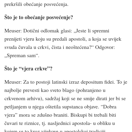
prekršili obećanje posvećenja.
Što je to obećanje posvećenje?
Meuser: Dotični odlomak glasi: „Jeste li spremni
prenijeti vjeru koju su predali apostoli, a koja se uvijek
svuda čuvala u crkvi, čista i neoštećena?“ Odgovor:
„Spreman sam“.
Što je “vjera crkve”?
Meuser: Za to postoji latinski izraz depositum fidei. To je
najbolje prevesti kao sveto blago (pohranjeno u
crkvenom arhivu), sadržaj koji se ne smije dirati jer bi se
petljanjem u njega oštetila supstanca objave. “Dobra
vjera” mora se zdušno braniti. Biskupi bi trebali biti
čuvari te riznice, tj. nasljednici apostola- u obliku u
kojem se to kroz vijekove u apostolskoj tradiciji