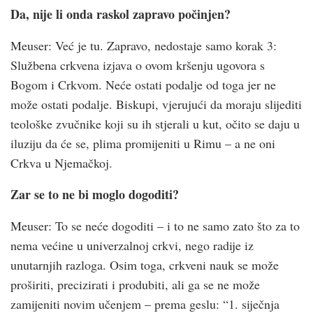
Da, nije li onda raskol zapravo počinjen?
Meuser: Već je tu. Zapravo, nedostaje samo korak 3:
Službena crkvena izjava o ovom kršenju ugovora s
Bogom i Crkvom. Neće ostati podalje od toga jer ne
može ostati podalje. Biskupi, vjerujući da moraju slijediti
teološke zvučnike koji su ih stjerali u kut, očito se daju u
iluziju da će se, plima promijeniti u Rimu – a ne oni
Crkva u Njemačkoj.
Zar se to ne bi moglo dogoditi?
Meuser: To se neće dogoditi – i to ne samo zato što za to
nema većine u univerzalnoj crkvi, nego radije iz
unutarnjih razloga. Osim toga, crkveni nauk se može
proširiti, precizirati i produbiti, ali ga se ne može
zamijeniti novim učenjem – prema geslu: “1. siječnja