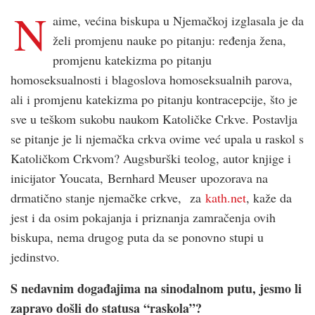
N
aime, većina biskupa u Njemačkoj izglasala je da
želi promjenu nauke po pitanju: ređenja žena,
promjenu katekizma po pitanju
homoseksualnosti i blagoslova homoseksualnih parova,
ali i promjenu katekizma po pitanju kontracepcije, što je
sve u teškom sukobu naukom Katoličke Crkve. Postavlja
se pitanje je li njemačka crkva ovime već upala u raskol s
Katoličkom Crkvom? Augsburški teolog, autor knjige i
inicijator Youcata, Bernhard Meuser upozorava na
drmatično stanje njemačke crkve, za
kath.net
, kaže da
jest i da osim pokajanja i priznanja zamračenja ovih
biskupa, nema drugog puta da se ponovno stupi u
jedinstvo.
S nedavnim događajima na sinodalnom putu, jesmo li
zapravo došli do statusa “raskola”?