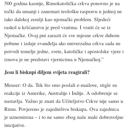
500 godina kasnije, Rimokatolička crkva ponovno je na
točki da umanji i zanemari teološku raspravu u jednoj ne
tako dalekoj zemlji kao njemački problem. Sljedeći
raskol u kršćanstvu je pred vratima. I vratit će se iz
Njemačke. Ovaj put zarazit će sve mjesne crkve duhom
pobune i izdaje evanđelja ako univerzalna crkva sada ne
potvrdi temelje jedne, svete, katoličke i apostolske vjere i
iznova je ne predstavi vjernicima u Njemačkoj.”
Jesu li biskupi diljem svijeta reagirali?
Meuser: O da. Tek što smo poslali e-mailove, stigle su
reakcije iz Amerike, Australije i Indije. A odobrenje se
nastavlja. Važno je znati da Učiteljstvo Crkve nije samo u
Rimu. Povjereno je zajedništvu biskupa. Ova zajednica
je uznemirena – i to ne samo zbog naše male dobrovoljne
inicijative.