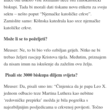
biskupi. Tada bi morali dati tiskanu novu etiketu za svoju
sektu – nešto poput “Njemačke katoličke crkve”.
Zamislite samo: Kölnska katedrala kao srce njemačke
katoličke crkve.
Može li se to poželjeti?
Meuser: Ne, to bi bio vrlo ozbiljan grijeh. Nitko ne bi
trebao željeti rascjep Kristova tijela. Međutim, priznajem
da nisam imun na iskušenje da zaželim ovu želju.
Pisali ste 3000 biskupa diljem svijeta?
Meuser: Da, pisali smo im: “Činjenica da je papa Leo X.
jednom odbacio teze Martina Luthera kao nebitne
‘redovničke prepirke’ možda je bila pogreška s
najozbiljnijim posljedicama u crkvenoj povijesti. Točno