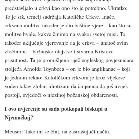
predstavljalo u crkvi kao ono što je potrebno. Ukratko:
To je srž, temelj sadržaja Katoličke Crkve. Inače,
crkvena molitva također je dio baštine vjere – kao što su
molitve hvale, kakve činimo na svakoj svetoj misi. To
također uključuje vjerovanje da je crkva – unatoč svim
zločinima – božansko otajstvo i stvarna Kristova
prisutnost. Tu je promišljena riječ engleskog povjesničara
stoljeća Arnolda Toynbeea – on je bio anglikanac – koji
je jednom rekao: Katoličkom crkvom je kroz vijekove
vođen takav zlobni idiotizam da činjenica da još uvijek
postoji, svjedoči o njezinoj božanskoj obdarenosti.
I ovo uvjerenje su sada potkopali biskupi u
Njemačkoj?
Meuser: Tako mi se čini, na zastrašujući način.