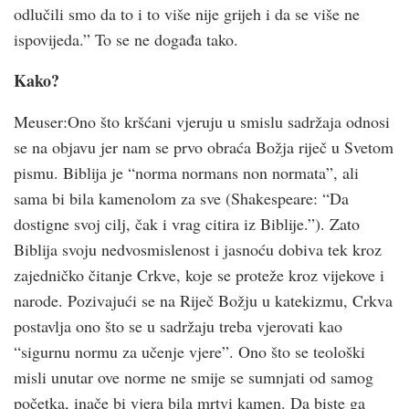
odlučili smo da to i to više nije grijeh i da se više ne
ispovijeda.” To se ne događa tako.
Kako?
Meuser:Ono što kršćani vjeruju u smislu sadržaja odnosi
se na objavu jer nam se prvo obraća Božja riječ u Svetom
pismu. Biblija je “norma normans non normata”, ali
sama bi bila kamenolom za sve (Shakespeare: “Da
dostigne svoj cilj, čak i vrag citira iz Biblije.”). Zato
Biblija svoju nedvosmislenost i jasnoću dobiva tek kroz
zajedničko čitanje Crkve, koje se proteže kroz vijekove i
narode. Pozivajući se na Riječ Božju u katekizmu, Crkva
postavlja ono što se u sadržaju treba vjerovati kao
“sigurnu normu za učenje vjere”. Ono što se teološki
misli unutar ove norme ne smije se sumnjati od samog
početka, inače bi vjera bila mrtvi kamen. Da biste ga