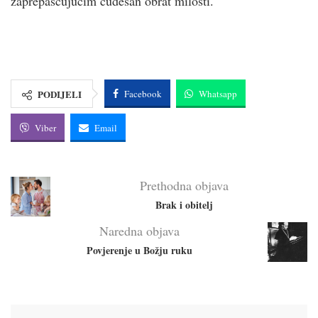
zaprepašćujućim čudesan obrat milosti.
PODIJELI
Facebook
Whatsapp
Viber
Email
Prethodna objava
Brak i obitelj
Naredna objava
Povjerenje u Božju ruku