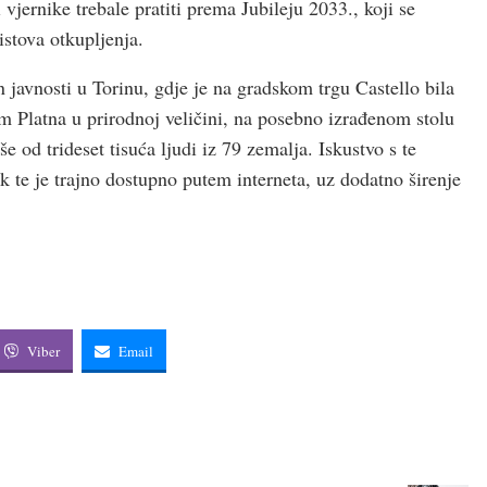
vjernike trebale pratiti prema Jubileju 2033., koji se
istova otkupljenja.
n javnosti u Torinu, gdje je na gradskom trgu Castello bila
m Platna u prirodnoj veličini, na posebno izrađenom stolu
e od trideset tisuća ljudi iz 79 zemalja. Iskustvo s te
ik te je trajno dostupno putem interneta, uz dodatno širenje
Viber
Email