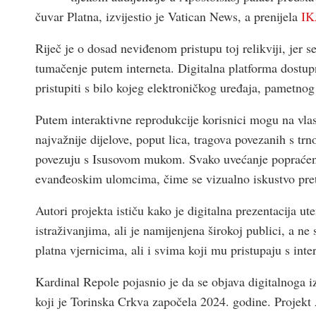
čuvar Platna, izvijestio je Vatican News, a prenijela
I
Riječ je o dosad neviđenom pristupu toj relikviji, jer 
tumačenje putem interneta. Digitalna platforma dostup
pristupiti s bilo kojeg elektroničkog uređaja, pametnog te
Putem interaktivne reprodukcije korisnici mogu na vlast
najvažnije dijelove, poput lica, tragova povezanih s t
povezuju s Isusovom mukom. Svako uvećanje popraćeno
evanđeoskim ulomcima, čime se vizualno iskustvo pret
Autori projekta ističu kako je digitalna prezentacija u
istraživanjima, ali je namijenjena širokoj publici, a ne
platna vjernicima, ali i svima koji mu pristupaju s int
Kardinal Repole pojasnio je da se objava digitalnoga i
koji je Torinska Crkva započela 2024. godine. Projekt A