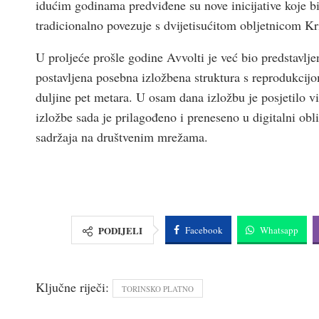
idućim godinama predviđene su nove inicijative koje bi 
tradicionalno povezuje s dvijetisućitom obljetnicom Kr
U proljeće prošle godine Avvolti je već bio predstavlje
postavljena posebna izložbena struktura s reprodukcijo
duljine pet metara. U osam dana izložbu je posjetilo viš
izložbe sada je prilagođeno i preneseno u digitalni obl
sadržaja na društvenim mrežama.
PODIJELI
Facebook
Whatsapp
Ključne riječi:
TORINSKO PLATNO