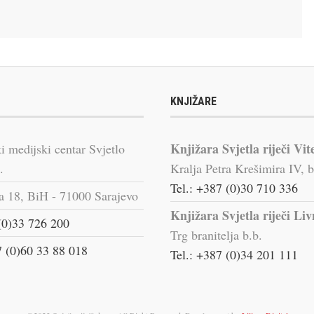
KNJIŽARE
Knjižara Svjetla riječi Vit
i medijski centar Svjetlo
.
Kralja Petra Krešimira IV, b
Tel.: +387 (0)30 710 336
a 18, BiH - 71000 Sarajevo
Knjižara Svjetla riječi Li
(0)33 726 200
Trg branitelja b.b.
 (0)60 33 88 018
Tel.: +387 (0)34 201 111