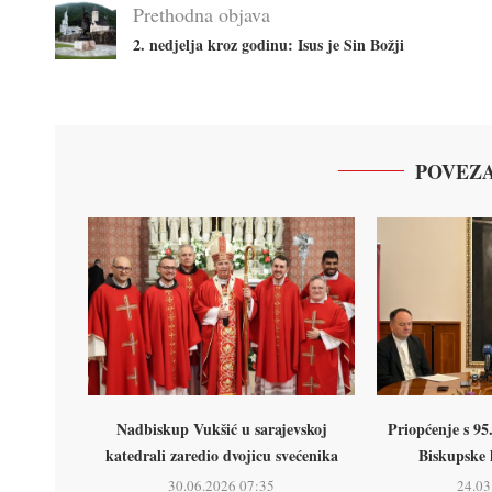
Prethodna objava
2. nedjelja kroz godinu: Isus je Sin Božji
POVEZA
Nadbiskup Vukšić u sarajevskoj
Priopćenje s 95
katedrali zaredio dvojicu svećenika
Biskupske 
30.06.2026 07:35
24.03