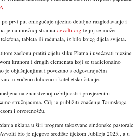
KA
.
se po prvi put omogućuje njezino detaljno razgledavanje i
na je na mrežnoj stranici
avvolti.org
te joj se može
lefona, tableta ili računala, iz bilo kojeg dijela svijeta.
itom zaslonu pratiti cijelu sliku Platna i uvećavati njezine
rnovom krunom i drugih elemenata koji se tradicionalno
 je objašnjenjima i povezano s odgovarajućim
vara u vođeno duhovno i katehetsko čitanje.
temeljena na znanstvenoj ozbiljnosti i provjerenim
 samo stručnjacima. Cilj je približiti značenje Torinskoga
eresom i otvorenošću.
zdanja uklapa u širi program takozvane sindonske pastorale
vvolti bio je njegovo središte tijekom Jubileja 2025., a u