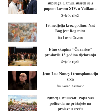
supruga Camila susreli se s
papom Lavom XIV. u Vatikanu
Svjetlo riječi
19. nedjelja kroz godinu: Naš
Bog jest Bog mira
fra Lovro Gavran
Etno skupina “Čuvarice”
proslavile 15 godina djelovanja
Svjetlo riječi
Jean-Luc Nancy i transplantacija
srca
fra Goran Azinović
Nuncij Chullikatt: Papa vas
potiče da ne pristajete na
prolaznu sreću