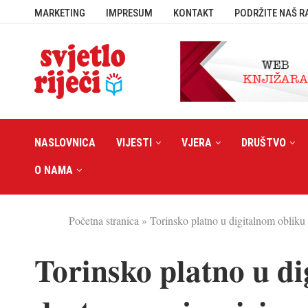
MARKETING
IMPRESUM
KONTAKT
PODRŽITE NAŠ R
NASLOVNICA
VIJESTI
VJERA
DRUŠTVO
O NAMA
Početna stranica
»
Torinsko platno u digitalnom obliku 
Torinsko platno u d