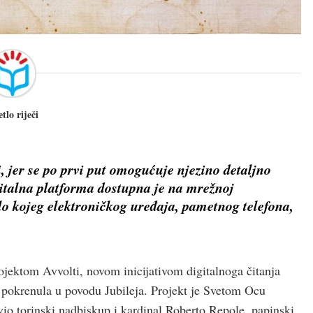
etlo riječi
i, jer se po prvi put omogućuje njezino detaljno
italna platforma dostupna je na mrežnoj
bilo kojeg elektroničkog uređaja, pametnog telefona,
rojektom Avvolti, novom inicijativom digitalnoga čitanja
a pokrenula u povodu Jubileja. Projekt je Svetom Ocu
avio torinski nadbiskup i kardinal Roberto Repole, papinski