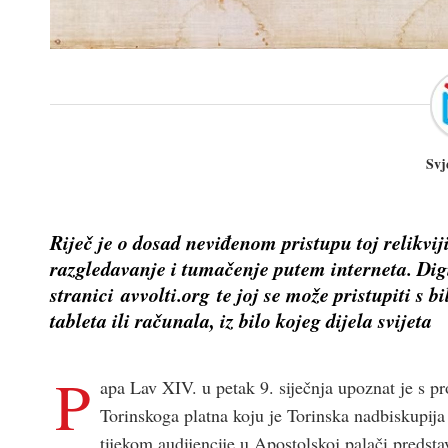
Svj
Riječ je o dosad neviđenom pristupu toj relikvij
razgledavanje i tumačenje putem interneta. Dig
stranici avvolti.org te joj se može pristupiti s 
tableta ili računala, iz bilo kojeg dijela svijeta
P
apa Lav XIV. u petak 9. siječnja upoznat je s p
Torinskoga platna koju je Torinska nadbiskupij
tijekom audijencije u Apostolskoj palači predst