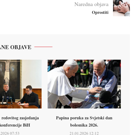
Naredna objava
Oprostiti
NE OBJAVE
. redovitog zasjedanja
Papina poruka za Svjetski dan
konferencije BiH
bolesnika 2026.
.2026 07:53
21.01.2026 12:12