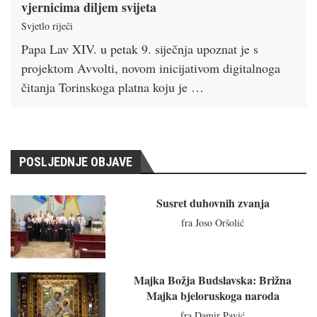
vjernicima diljem svijeta
Svjetlo riječi
Papa Lav XIV. u petak 9. siječnja upoznat je s
projektom Avvolti, novom inicijativom digitalnoga
čitanja Torinskoga platna koju je …
POSLJEDNJE OBJAVE
Susret duhovnih zvanja
fra Joso Oršolić
Majka Božja Budslavska: Brižna
Majka bjeloruskoga naroda
fra Damir Pavić