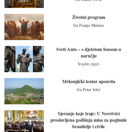
Životni program
fra Franjo Mušura
Sveti Anto – s djetetom Isusom u
naručju
Svjetlo riječi
Mrkonjićki teatar apsurda
fra Petar Jeleč
Sjećanje koje traje: U Neretvici
proslavljena godišnja misa za poginule
branitelje i civile