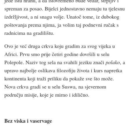
jede istu hranu, a da istovremeno bude vedar, strpljiv i
spreman za posao. Bijelci jednostavno nemaju tu tjelesnu
izdržljivost, a ni snagu volje. Unatoč tome, iz dubokog
poštovanja prema njima, ja volim taj podnevni ručak s
radnicima na gradilištu.
Ovo je već druga crk­va koju gradim za svog vijeka u
Africi. Prvu smo prije četiri godine dovršili u selu
Polepole. Naziv tog sela na svahili jeziku znači
polako
, a
upravo najbolje oslikava filozofiju života i kurs napretka
kontinenta koji traži priliku da pokaže sve što može.
Nova crkva gradi se u selu Suswa, na sjevernom
području misije, koje je mirno i idilično.
Bez viska i vaservage