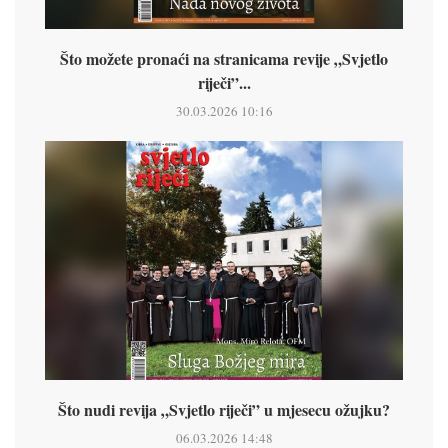
Što možete pronaći na stranicama revije „Svjetlo
riječi”...
30.03.2026 10:16
Što nudi revija „Svjetlo riječi” u mjesecu ožujku?
06.03.2026 14:48