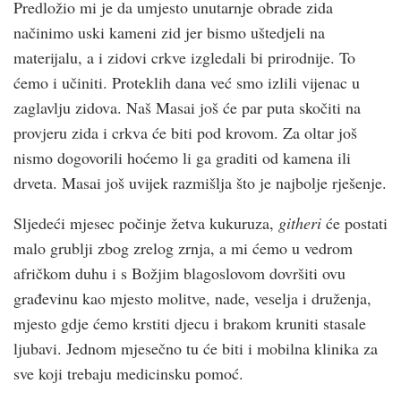
Predložio mi je da umjesto unutarnje obrade zida
načinimo uski kameni zid jer bismo uštedjeli na
materijalu, a i zidovi crk­ve izgledali bi prirodnije. To
ćemo i učiniti. Proteklih dana već smo izlili vijenac u
zaglavlju zidova. Naš Masai još će par puta skočiti na
provjeru zida i crk­va će biti pod krovom. Za oltar još
nismo dogovorili hoćemo li ga graditi od kamena ili
drveta. Masai još uvijek razmišlja što je najbolje rješenje.
Sljedeći mjesec počinje žetva kukuruza,
githeri
će postati
malo grublji zbog zrelog zrnja, a mi ćemo u vedrom
afričkom duhu i s Božjim blagoslovom dovršiti ovu
građevinu kao mjesto molitve, nade, veselja i druženja,
mjesto gdje ćemo krstiti djecu i brakom kruniti stasale
ljubavi. Jednom mjesečno tu će biti i mobilna klinika za
sve koji trebaju medicinsku pomoć.