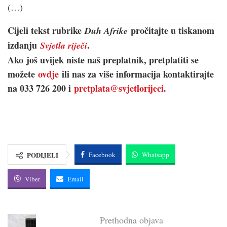
(…)
Cijeli tekst rubrike
pročitajte u tiskanom
Duh Afrike
izdanju
.
Svjetla riječi
Ako još uvijek niste naš preplatnik, pretplatiti se
možete
ovdje
ili nas za više informacija kontaktirajte
na 033 726 200 i
pretplata@svjetlorijeci
.
PODIJELI
Facebook
Whatsapp
Viber
Email
Prethodna objava