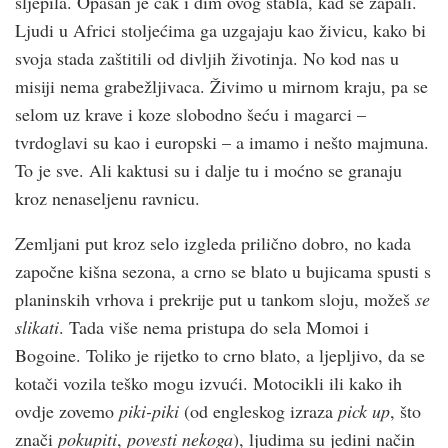
sljepila. Opasan je čak i dim ovog stabla, kad se zapali.
Ljudi u Africi stoljećima ga uzgajaju kao živicu, kako bi
svoja stada zaštitili od divljih životinja. No kod nas u
misiji nema grabežljivaca. Živimo u mirnom kraju, pa se
selom uz krave i koze slobodno šeću i magarci –
tvrdoglavi su kao i europski – a imamo i nešto majmuna.
To je sve. Ali kaktusi su i dalje tu i moćno se granaju
kroz nenaseljenu ravnicu.
Zemljani put kroz selo izgleda prilično dobro, no kada
započne kišna sezona, a crno se blato u bujicama spusti s
planinskih vrhova i prekrije put u tankom sloju, možeš
se
slikati
. Tada više nema pristupa do sela Momoi i
Bogoine. Toliko je rijetko to crno blato, a ljepljivo, da se
kotači vozila teško mogu izvući. Motocikli ili kako ih
ovdje zovemo
piki-piki
(od engleskog izraza
pick up
, što
znači
pokupiti
,
povesti nekoga
), ljudima su jedini način