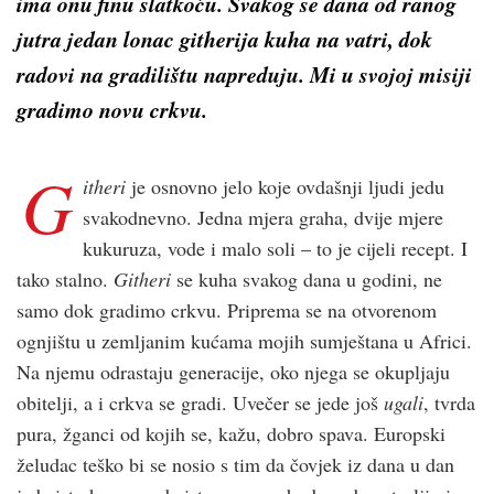
ima onu finu slatkoću. Svakog se dana od ranog
jutra jedan lonac githerija kuha na vatri, dok
radovi na gradilištu napreduju. Mi u svojoj misiji
gradimo novu crk­vu.
G
itheri
je osnovno jelo koje ovdašnji ljudi jedu
svakodnevno. Jedna mjera graha, dvije mjere
kukuruza, vode i malo soli – to je cijeli recept. I
tako stalno.
Githeri
se kuha svakog dana u godini, ne
samo dok gradimo crkvu. Priprema se na otvorenom
ognjištu u zemljanim kućama mojih sumještana u Africi.
Na njemu odrastaju generacije, oko njega se okupljaju
obitelji, a i crkva se gradi. Uvečer se jede još
ugali
, tvrda
pura, žganci od kojih se, kažu, dobro spava. Europski
želudac teško bi se nosio s tim da čovjek iz dana u dan