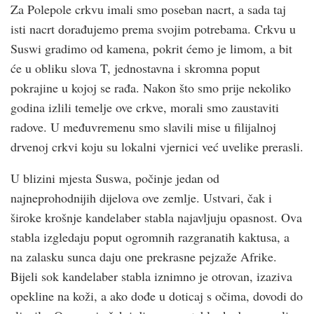
Za Polepole crk­vu imali smo poseban nacrt, a sada taj
isti nacrt dorađujemo prema svojim potrebama. Crkvu u
Suswi gradimo od kamena, pokrit ćemo je limom, a bit
će u obliku slova T, jednostavna i skromna poput
pokrajine u kojoj se rađa. Nakon što smo prije nekoliko
godina izlili temelje ove crk­ve, morali smo zaustaviti
radove. U međuvremenu smo slavili mise u filijalnoj
drvenoj crkvi koju su lokalni vjernici već uvelike prerasli.
U blizini mjesta Suswa, počinje jedan od
najneprohodnijih dijelova ove zemlje. Ustvari, čak i
široke krošnje kandelaber stabla najavljuju opasnost. Ova
stabla izgledaju poput ogromnih razgranatih kaktusa, a
na zalasku sunca daju one prekrasne pejzaže Afrike.
Bijeli sok kandelaber stabla iznimno je otrovan, izaziva
opekline na koži, a ako dođe u doticaj s očima, dovodi do