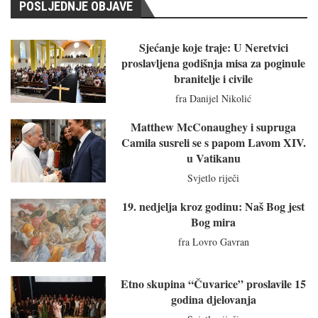
POSLJEDNJE OBJAVE
Sjećanje koje traje: U Neretvici
proslavljena godišnja misa za poginule
branitelje i civile
fra Danijel Nikolić
Matthew McConaughey i supruga
Camila susreli se s papom Lavom XIV.
u Vatikanu
Svjetlo riječi
19. nedjelja kroz godinu: Naš Bog jest
Bog mira
fra Lovro Gavran
Etno skupina “Čuvarice” proslavile 15
godina djelovanja