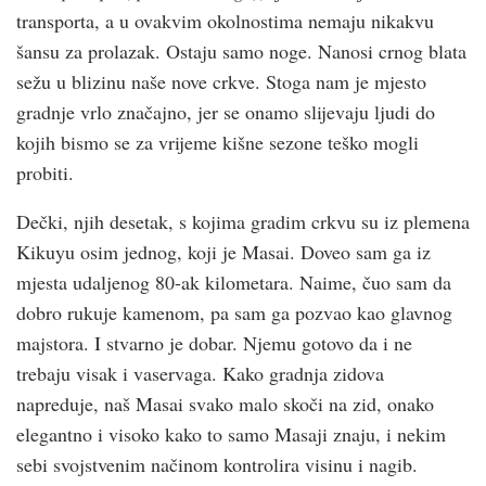
transporta, a u ovakvim okolnostima nemaju nikakvu
šansu za prolazak. Ostaju samo noge. Nanosi crnog blata
sežu u blizinu naše nove crkve. Stoga nam je mjesto
gradnje vrlo značajno, jer se onamo slijevaju ljudi do
kojih bismo se za vrijeme kišne sezone teško mogli
probiti.
Dečki, njih desetak, s kojima gradim crk­vu su iz plemena
Kikuyu osim jednog, koji je Masai. Doveo sam ga iz
mjesta udaljenog 80-ak kilometara. Naime, čuo sam da
dobro rukuje kamenom, pa sam ga pozvao kao glavnog
majstora. I stvarno je dobar. Njemu gotovo da i ne
trebaju visak i vaservaga. Kako gradnja zidova
napreduje, naš Masai svako malo skoči na zid, onako
elegantno i visoko kako to samo Masaji znaju, i nekim
sebi svojstvenim načinom kontrolira visinu i nagib.