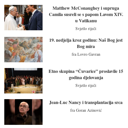
Matthew McConaughey i supruga
Camila susreli se s papom Lavom XIV.
u Vatikanu
Svjetlo riječi
19. nedjelja kroz godinu: Naš Bog jest
Bog mira
fra Lovro Gavran
Etno skupina “Čuvarice” proslavile 15
godina djelovanja
Svjetlo riječi
Jean-Luc Nancy i transplantacija srca
fra Goran Azinović