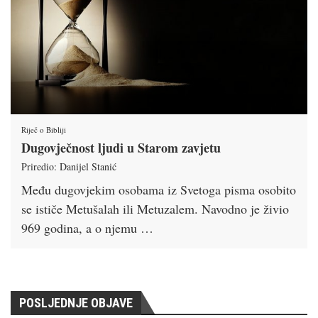
Riječ o Bibliji
Dugovječnost ljudi u Starom zavjetu
Priredio: Danijel Stanić
Među dugovjekim osobama iz Svetoga pisma osobito
se ističe Metušalah ili Metuzalem. Navodno je živio
969 godina, a o njemu …
POSLJEDNJE OBJAVE