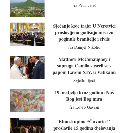
fra Petar Jeleč
Sjećanje koje traje: U Neretvici
proslavljena godišnja misa za
poginule branitelje i civile
fra Danijel Nikolić
Matthew McConaughey i
supruga Camila susreli se s
papom Lavom XIV. u Vatikanu
Svjetlo riječi
19. nedjelja kroz godinu: Naš
Bog jest Bog mira
fra Lovro Gavran
Etno skupina “Čuvarice”
proslavile 15 godina djelovanja