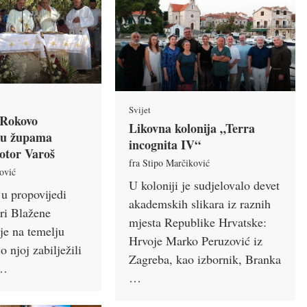
Svijet
 Rokovo
Likovna kolonija „Terra
i u župama
incognita IV“
Kotor Varoš
fra Stipo Marčiković
ović
U koloniji je sudjelovalo devet
 u propovijedi
akademskih slikara iz raznih
eri Blažene
mjesta Republike Hrvatske:
je na temelju
Hrvoje Marko Peruzović iz
o njoj zabilježili
Zagreba, kao izbornik, Branka
 …
…