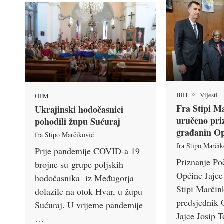
BiH
Vijesti
OFM
Fra Stipi M
Ukrajinski hodočasnici
uručeno pri
pohodili župu Sućuraj
građanin Op
fra Stipo Marčiković
fra Stipo Marčik
Prije pandemije COVID-a 19
Priznanje Po
brojne su grupe poljskih
Općine Jajce 
hodočasnika iz Međugorja
Stipi Marčin
dolazile na otok Hvar, u župu
predsjednik 
Sućuraj. U vrijeme pandemije
Jajce Josip T
…