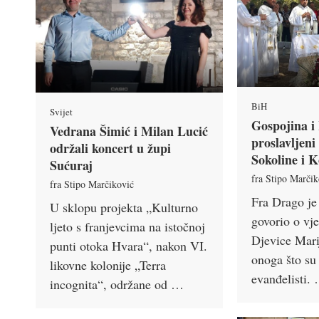
BiH
Svijet
Gospojina i
Vedrana Šimić i Milan Lucić
proslavljen
održali koncert u župi
Sokoline i 
Sućuraj
fra Stipo Marčik
fra Stipo Marčiković
Fra Drago je
U sklopu projekta „Kulturno
govorio o vj
ljeto s franjevcima na istočnoj
Djevice Mari
punti otoka Hvara“, nakon VI.
onoga što su 
likovne kolonije „Terra
evanđelisti.
incognita“, održane od …