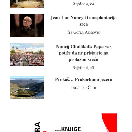
Svjetlo riječi
Jean-Luc Nancy i transplantacija
srca
fra Goran Azinović
Nuncij Chullikatt: Papa vas
potiče da ne pristajete na
prolaznu sreću
Svjetlo riječi
Prokoš… Prokockano jezero
fra Janko Ćuro