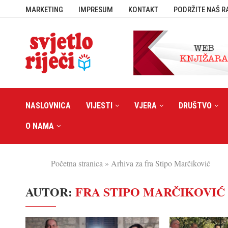
MARKETING
IMPRESUM
KONTAKT
PODRŽITE NAŠ R
NASLOVNICA
VIJESTI
VJERA
DRUŠTVO
O NAMA
Početna stranica
»
Arhiva za fra Stipo Marčiković
AUTOR:
FRA STIPO MARČIKOVIĆ