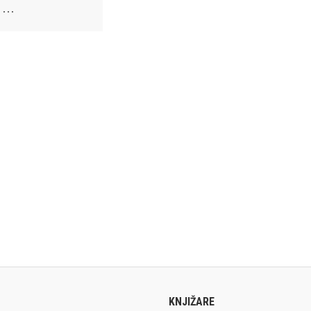
e …
KNJIŽARE