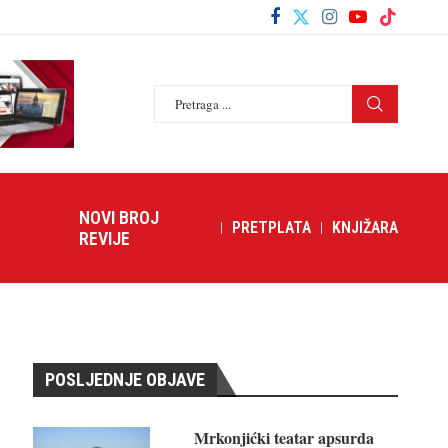
NOVI BROJ
PRETPLATA
KNJIŽARA
REVIJE
POSLJEDNJE OBJAVE
Mrkonjićki teatar apsurda