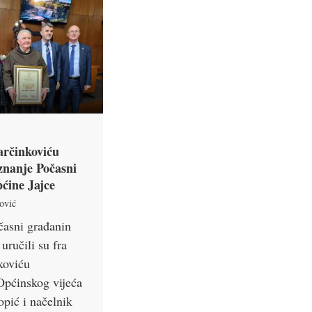
arčinkoviću
znanje Počasni
ćine Jajce
ović
časni građanin
uručili su fra
koviću
Općinskog vijeća
opić i načelnik