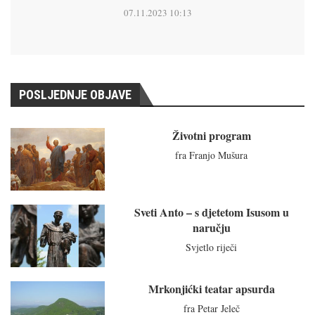
07.11.2023 10:13
POSLJEDNJE OBJAVE
Životni program
fra Franjo Mušura
Sveti Anto – s djetetom Isusom u
naručju
Svjetlo riječi
Mrkonjićki teatar apsurda
fra Petar Jeleč