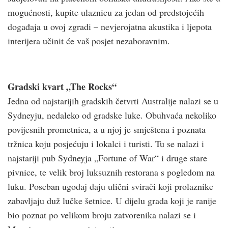
mogućnosti, kupite ulaznicu za jedan od predstojećih
događaja u ovoj zgradi – nevjerojatna akustika i ljepota
interijera učinit će vaš posjet nezaboravnim.
Gradski kvart „The Rocks“
Jedna od najstarijih gradskih četvrti Australije nalazi se u
Sydneyju, nedaleko od gradske luke. Obuhvaća nekoliko
povijesnih prometnica, a u njoj je smještena i poznata
tržnica koju posjećuju i lokalci i turisti. Tu se nalazi i
najstariji pub Sydneyja „Fortune of War“ i druge stare
pivnice, te velik broj luksuznih restorana s pogledom na
luku. Poseban ugođaj daju ulični svirači koji prolaznike
zabavljaju duž lučke šetnice. U dijelu grada koji je ranije
bio poznat po velikom broju zatvorenika nalazi se i