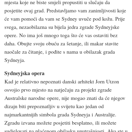
mjesta koje ne biste smjeli propustiti u slučaju da
posjetite ovaj grad. Predstavljamo vam zanimljivosti koje
će vam pomoći da vam se Sydney uvuče pod kožu. Prije
svega, nezaobilazna su bijela jedra zgrade Sydneyjske
opere. No ima još mnogo toga što će vas ostaviti bez
daha. Obujte svoju obuću za šetanje, ili makar stavite
naočale za čitanje, i pođite s nama u obilazak grada
Sydneyja.
Sydneyjska opera
Kad je relativno nepoznati danski arhitekt Jorn Utzon
osvojio prvo mjesto na natječaju za projekt zgrade
Australske narodne opere, nije mogao znati da će njegov
dizajn biti prepoznatljiv u svijetu kao jedan od
najmarkantnijih simbola grada Sydneyja i Australije.
Zgradu izvana možete posjetiti besplatno, ili možete
sudjelovati na plaćenom obilasku unutrašnjosti. Ako ste u