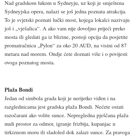
Nad gradskom lukom u Sydneyju, uz koji je smještena
Sydneyjska opera, nalazi se još jedna poznata atrakcija.
To je svjetski poznati lučki most, kojega lokalci nazivaju
još i „vješalica“. A ako vam nije dovoljno prijeći preko
mosta ili gledati ga iz blizine, postoji opcija da posjetite
promatračnicu „Pylon“ za oko 20 AUD, na visini od 87
metara nad morem. Ondje ćete doznati više i o povijesti
ovoga poznatog mosta.
Plaža Bondi
Jedan od simbola grada koji je nerijetko viđen i na
razglednicama jest gradska plaža Bondi. Nećete ostati
razočarani ako volite sunce. Nepregledna pješčana plaža
nudi prostor za odmor, igranje frizbija, kupanjac u
tirkiznom moru ili sladoled dok zalazi sunce. Za pravoga