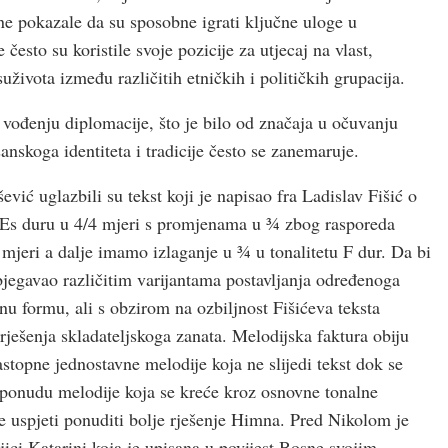
ine pokazale da su sposobne igrati ključne uloge u
često su koristile svoje pozicije za utjecaj na vlast,
ivota između različitih etničkih i političkih grupacija.
vođenju diplomacije, što je bilo od značaja u očuvanju
anskoga identiteta i tradicije često se zanemaruje.
vić uglazbili su tekst koji je napisao fra Ladislav Fišić o
 u Es duru u 4/4 mjeri s promjenama u ¾ zbog rasporeda
 mjeri a dalje imamo izlaganje u ¾ u tonalitetu F dur. Da bi
bjegavao različitim varijantama postavljanja određenoga
enu formu, ali s obzirom na ozbiljnost Fišićeva teksta
 rješenja skladateljskoga zanata. Melodijska faktura obiju
astopne jednostavne melodije koja ne slijedi tekst dok se
i ponudu melodije koja se kreće kroz osnovne tonalne
će uspjeti ponuditi bolje rješenje Himna. Pred Nikolom je
ljici Katarini koja je upisana u povijest Bosne svojim