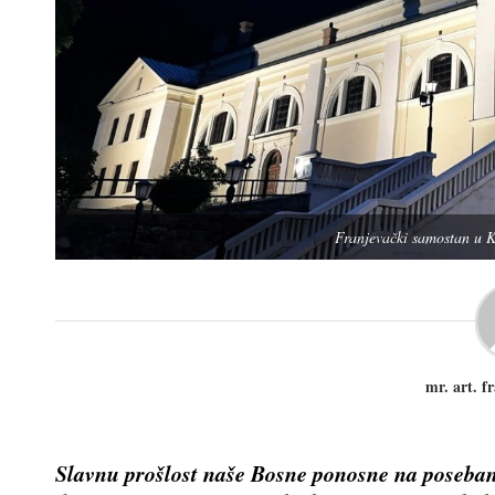
Franjevački samostan u Kr
mr. art. f
Slavnu prošlost naše Bosne ponosne na poseban n