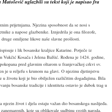
 Matošević uglazbili su tekst koji je napisao fra
raznim prijetnjama. Njezina sposobnost da se nosi s
nike a napose glazbenike. Iznjedrila je ona filozofe,
 druge omiljene likove naše slavne prošlosti.
pisuje i lik bosanske kraljice Katarine. Potječe iz
pan Vukčić Kosača i Jelena Balšić. Rođena je 1424. godine,
 pokopana pred glavnim oltarom u franjevačkoj crkvi sv.
en je u reljefu s krunom na glavi. O njezinu djetinjstvu
 u životu koji je bio obilježen različitim događajima. Bila
uvanju bosanske tradicije i identiteta ostavio je dubok trag u
 njezin život i djela ostaju važan dio bosanskoga naslijeđa.
o zanemarenih, koje su oblikovale sudbinu svojih naroda.