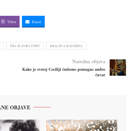
Viber
Email
Ć
FRA SLAVKO TOPIĆ
KRALJICA KATARINA
Naredna objava
Kako je svetoj Ceciliji čudesno pomagao anđeo
čuvar
NE OBJAVE