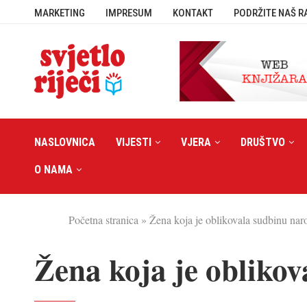
MARKETING
IMPRESUM
KONTAKT
PODRŽITE NAŠ R
NASLOVNICA
VIJESTI
VJERA
DRUŠTVO
O NAMA
Početna stranica
»
Žena koja je oblikovala sudbinu nar
Žena koja je obliko