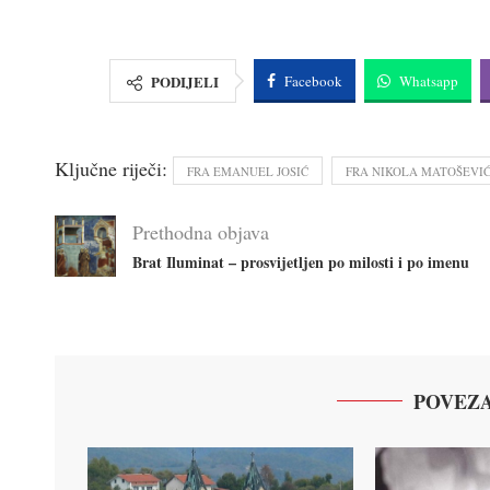
PODIJELI
Facebook
Whatsapp
Ključne riječi:
FRA EMANUEL JOSIĆ
FRA NIKOLA MATOŠEVI
Prethodna objava
Brat Iluminat – prosvijetljen po milosti i po imenu
POVEZA