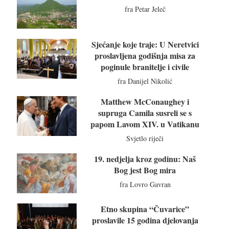
fra Petar Jeleč
Sjećanje koje traje: U Neretvici
proslavljena godišnja misa za
poginule branitelje i civile
fra Danijel Nikolić
Matthew McConaughey i
supruga Camila susreli se s
papom Lavom XIV. u Vatikanu
Svjetlo riječi
19. nedjelja kroz godinu: Naš
Bog jest Bog mira
fra Lovro Gavran
Etno skupina “Čuvarice”
proslavile 15 godina djelovanja