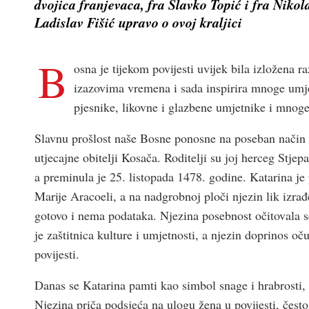
dvojica franjevaca, fra Slavko Topić i fra Nikola
Ladislav Fišić upravo o ovoj kraljici
B
osna je tijekom povijesti uvijek bila izložena 
izazovima vremena i sada inspirira mnoge umjet
pjesnike, likovne i glazbene umjetnike i mnoge
Slavnu prošlost naše Bosne ponosne na poseban način is
utjecajne obitelji Kosača. Roditelji su joj herceg Stje
a preminula je 25. listopada 1478. godine. Katarina je
Marije Aracoeli, a na nadgrobnoj ploči njezin lik izrađ
gotovo i nema podataka. Njezina posebnost očitovala se
je zaštitnica kulture i umjetnosti, a njezin doprinos oč
povijesti.
Danas se Katarina pamti kao simbol snage i hrabrosti, a
Njezina priča podsjeća na ulogu žena u povijesti, čest