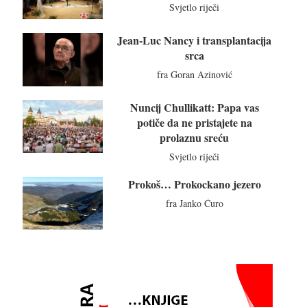
Svjetlo riječi
Jean-Luc Nancy i transplantacija
srca
fra Goran Azinović
Nuncij Chullikatt: Papa vas
potiče da ne pristajete na
prolaznu sreću
Svjetlo riječi
Prokoš… Prokockano jezero
fra Janko Ćuro