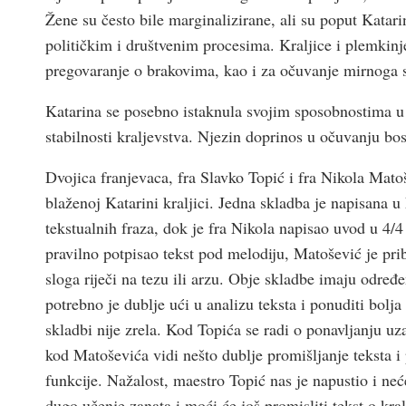
Žene su često bile marginalizirane, ali su poput Katar
političkim i društvenim procesima. Kraljice i plemkinje 
pregovaranje o brakovima, kao i za očuvanje mirnoga suž
Katarina se posebno istaknula svojim sposobnostima u 
stabilnosti kraljevstva. Njezin doprinos u očuvanju bos
Dvojica franjevaca, fra Slavko Topić i fra Nikola Matoše
blaženoj Katarini kraljici. Jedna skladba je napisana
tekstualnih fraza, dok je fra Nikola napisao uvod u 4/4
pravilno potpisao tekst pod melodiju, Matošević je pri
sloga riječi na tezu ili arzu. Obje skladbe imaju određ
potrebno je dublje ući u analizu teksta i ponuditi bolja
skladbi nije zrela. Kod Topića se radi o ponavljanju uz
kod Matoševića vidi nešto dublje promišljanje teksta 
funkcije. Nažalost, maestro Topić nas je napustio i ne
dugo učenje zanata i moći će još promisliti tekst o kra