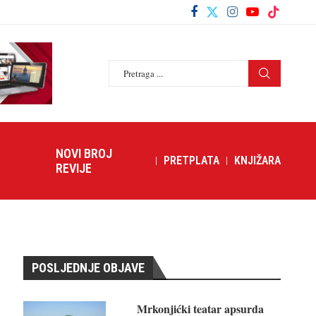
NOVI BROJ
PRETPLATA
KNJIŽARA
REVIJE
POSLJEDNJE OBJAVE
Mrkonjićki teatar apsurda