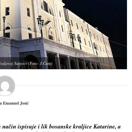
aljevoj Sutjesci (Foto: J.Ćuro)
ra Emanuel Josić
ačin ispisuje i lik bosanske kraljice Katarine, a