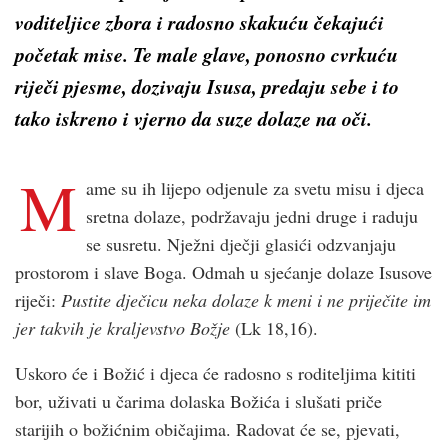
voditeljice zbora i radosno skakuću čekajući
početak mise. Te male glave, ponosno cvrkuću
riječi pjesme, dozivaju Isusa, predaju sebe i to
tako iskreno i vjerno da suze dolaze na oči.
M
ame su ih lijepo odjenule za svetu misu i djeca
sretna dolaze, podržavaju jedni druge i raduju
se susretu. Nježni dječji glasići odzvanjaju
prostorom i slave Boga. Odmah u sjećanje dolaze Isusove
riječi:
Pustite dječicu neka dolaze k meni i ne priječite im
jer takvih je kraljevstvo Božje
(Lk 18,16).
Uskoro će i Božić i djeca će radosno s roditeljima kititi
bor, uživati u čarima dolaska Božića i slušati priče
starijih o božićnim običajima. Radovat će se, pjevati,