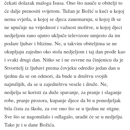
čekati dolazak maloga Isusa. Ono što nauče u obitelji to
će dalje prenositi svijetom. Tužan je Božić u kući u kojoj
nema svjetla, u kojoj se djeca zanemaruju, u kojoj ih se
ne upućuje na vrijednost i važnost molitve, u kojoj djeci
nedjeljom rano ujutro uključe televizore umjesto da im
podare ljubav i blizinu. Ne, u takvim obiteljima se ne
okupljaju zajedno oko stola nedjeljom i taj dan prođe kao
i svaki drugi dan. Nitko se i ne osvrne na činjenicu da je
Stvoritelj iz ljubavi prema čovjeku odredio jedan dan u
tjednu da se on odmori, da bude u društvu svojih
najmilijih, da se u zajedništvu vesele i druže. Ne,
nedjelja se koristi za duže spavanje, za pranje i slaganje
robe, pranje prozora, kupanje djece da bi u ponedjeljak
bila čista za školu, za sve ono što se u tjednu ne stigne.
Sve što se nagomilalo i odlagalo, uradit će se u nedjelju.
Tako je i u dane Božića.