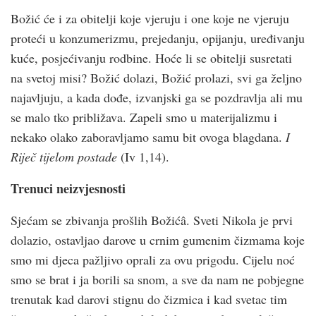
Božić će i za obitelji koje vjeruju i one koje ne vjeruju
proteći u konzumerizmu, prejedanju, opijanju, uređivanju
kuće, posjećivanju rodbine. Hoće li se obitelji susretati
na svetoj misi? Božić dolazi, Božić prolazi, svi ga željno
najavljuju, a kada dođe, izvanjski ga se pozdravlja ali mu
se malo tko približava. Zapeli smo u materijalizmu i
nekako olako zaboravljamo samu bit ovoga blagdana.
I
Riječ tijelom postade
(Iv 1,14).
Trenuci neizvjesnosti
Sjećam se zbivanja prošlih Božićâ. Sveti Nikola je prvi
dolazio, ostavljao darove u crnim gumenim čizmama koje
smo mi djeca pažljivo oprali za ovu prigodu. Cijelu noć
smo se brat i ja borili sa snom, a sve da nam ne pobjegne
trenutak kad darovi stignu do čizmica i kad svetac tim