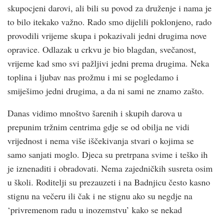
skupocjeni darovi, ali bili su povod za druženje i nama je
to bilo itekako važno. Rado smo dijelili poklonjeno, rado
provodili vrijeme skupa i pokazivali jedni drugima nove
opravice. Odlazak u crkvu je bio blagdan, svečanost,
vrijeme kad smo svi pažljivi jedni prema drugima. Neka
toplina i ljubav nas prožmu i mi se pogledamo i
smiješimo jedni drugima, a da ni sami ne znamo zašto.
Danas vidimo mnoštvo šarenih i skupih darova u
prepunim tržnim centrima gdje se od obilja ne vidi
vrijednost i nema više iščekivanja stvari o kojima se
samo sanjati moglo. Djeca su pretrpana svime i teško ih
je iznenaditi i obradovati. Nema zajedničkih susreta osim
u školi. Roditelji su prezauzeti i na Badnjicu često kasno
stignu na večeru ili čak i ne stignu ako su negdje na
‘privremenom radu u inozemstvu’ kako se nekad