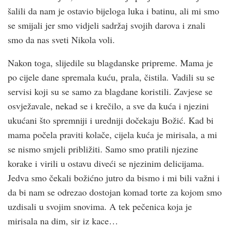
šalili da nam je ostavio bijeloga luka i batinu, ali mi smo
se smijali jer smo vidjeli sadržaj svojih darova i znali
smo da nas sveti Nikola voli.
Nakon toga, slijedile su blagdanske pripreme. Mama je
po cijele dane spremala kuću, prala, čistila. Vadili su se
servisi koji su se samo za blagdane koristili. Zavjese se
osvježavale, nekad se i krečilo, a sve da kuća i njezini
ukućani što spremniji i uredniji dočekaju Božić. Kad bi
mama počela praviti kolače, cijela kuća je mirisala, a mi
se nismo smjeli približiti. Samo smo pratili njezine
korake i virili u ostavu diveći se njezinim delicijama.
Jedva smo čekali božićno jutro da bismo i mi bili važni i
da bi nam se odrezao dostojan komad torte za kojom smo
uzdisali u svojim snovima. A tek pečenica koja je
mirisala na dim, sir iz kace…