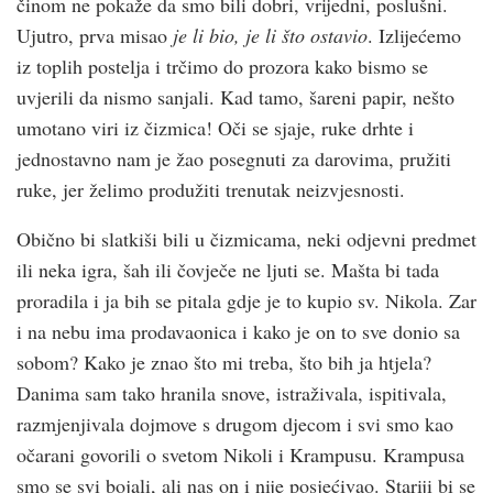
činom ne pokaže da smo bili dobri, vrijedni, poslušni.
Ujutro, prva misao
je li bio, je li što ostavio
. Izlijećemo
iz toplih postelja i trčimo do prozora kako bismo se
uvjerili da nismo sanjali. Kad tamo, šareni papir, nešto
umotano viri iz čizmica! Oči se sjaje, ruke drhte i
jednostavno nam je žao posegnuti za darovima, pružiti
ruke, jer želimo produžiti trenutak neizvjesnosti.
Obično bi slatkiši bili u čizmicama, neki odjevni predmet
ili neka igra, šah ili čovječe ne ljuti se. Mašta bi tada
proradila i ja bih se pitala gdje je to kupio sv. Nikola. Zar
i na nebu ima prodavaonica i kako je on to sve donio sa
sobom? Kako je znao što mi treba, što bih ja htjela?
Danima sam tako hranila snove, istraživala, ispitivala,
razmjenjivala dojmove s drugom djecom i svi smo kao
očarani govorili o svetom Nikoli i Krampusu. Krampusa
smo se svi bojali, ali nas on i nije posjećivao. Stariji bi se