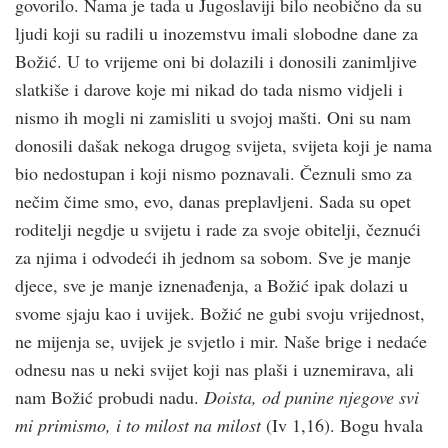
govorilo. Nama je tada u Jugoslaviji bilo neobično da su
ljudi koji su radili u inozemstvu imali slobodne dane za
Božić. U to vrijeme oni bi dolazili i donosili zanimljive
slatkiše i darove koje mi nikad do tada nismo vidjeli i
nismo ih mogli ni zamisliti u svojoj mašti. Oni su nam
donosili dašak nekoga drugog svijeta, svijeta koji je nama
bio nedostupan i koji nismo poznavali. Čeznuli smo za
nečim čime smo, evo, danas preplavljeni. Sada su opet
roditelji negdje u svijetu i rade za svoje obitelji, čeznući
za njima i odvodeći ih jednom sa sobom. Sve je manje
djece, sve je manje iznenađenja, a Božić ipak dolazi u
svome sjaju kao i uvijek. Božić ne gubi svoju vrijednost,
ne mijenja se, uvijek je svjetlo i mir. Naše brige i nedaće
odnesu nas u neki svijet koji nas plaši i uznemirava, ali
nam Božić probudi nadu.
Doista, od punine njegove svi
mi primismo, i to milost na milost
(Iv 1,16). Bogu hvala