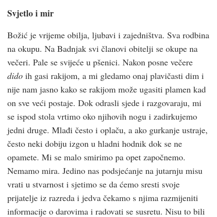
Svjetlo i mir
Božić je vrijeme obilja, ljubavi i zajedništva. Sva rodbina
na okupu. Na Badnjak svi članovi obitelji se okupe na
večeri. Pale se svijeće u pšenici. Nakon posne večere
dido
ih gasi rakijom, a mi gledamo onaj plavičasti dim i
nije nam jasno kako se rakijom može ugasiti plamen kad
on sve veći postaje. Dok odrasli sjede i razgovaraju, mi
se ispod stola vrtimo oko njihovih nogu i zadirkujemo
jedni druge. Mlađi često i oplaču, a ako gurkanje ustraje,
često neki dobiju izgon u hladni hodnik dok se ne
opamete. Mi se malo smirimo pa opet započnemo.
Nemamo mira. Jedino nas podsjećanje na jutarnju misu
vrati u stvarnost i sjetimo se da ćemo sresti svoje
prijatelje iz razreda i jedva čekamo s njima razmijeniti
informacije o darovima i radovati se susretu. Nisu to bili