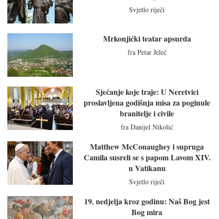
Svjetlo riječi
Mrkonjićki teatar apsurda
fra Petar Jeleč
Sjećanje koje traje: U Neretvici
proslavljena godišnja misa za poginule
branitelje i civile
fra Danijel Nikolić
Matthew McConaughey i supruga
Camila susreli se s papom Lavom XIV.
u Vatikanu
Svjetlo riječi
19. nedjelja kroz godinu: Naš Bog jest
Bog mira