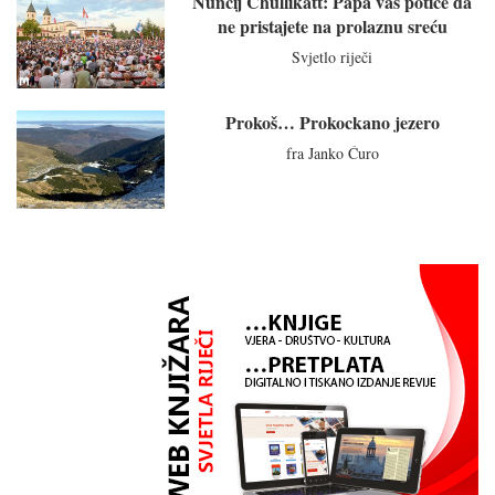
Nuncij Chullikatt: Papa vas potiče da
ne pristajete na prolaznu sreću
Svjetlo riječi
Prokoš… Prokockano jezero
fra Janko Ćuro