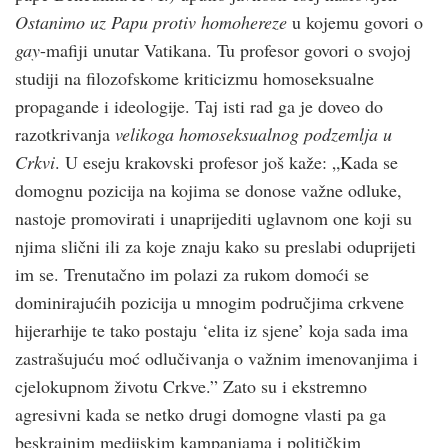
Ostanimo uz Papu protiv homohereze
u kojemu govori o
gay
-mafiji unutar Vatikana. Tu profesor govori o svojoj
studiji na filozofskome kriticizmu homoseksualne
propagande i ideologije. Taj isti rad ga je doveo do
razotkrivanja
velikoga homoseksualnog podzemlja u
Crkvi
. U eseju krakovski profesor još kaže: „Kada se
domognu pozicija na kojima se donose važne odluke,
nastoje promovirati i unaprijediti uglavnom one koji su
njima slični ili za koje znaju kako su preslabi oduprijeti
im se. Trenutačno im polazi za rukom domoći se
dominirajućih pozicija u mnogim područjima crkvene
hijerarhije te tako postaju ‘elita iz sjene’ koja sada ima
zastrašujuću moć odlučivanja o važnim imenovanjima i
cjelokupnom životu Crkve.” Zato su i ekstremno
agresivni kada se netko drugi domogne vlasti pa ga
beskrajnim medijskim kampanjama i političkim