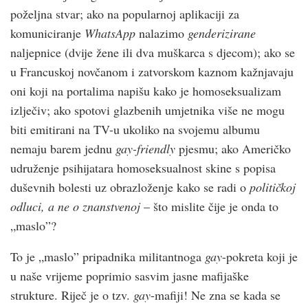
poželjna stvar; ako na popularnoj aplikaciji za
komuniciranje
WhatsApp
nalazimo
genderizirane
naljepnice (dvije žene ili dva muškarca s djecom); ako se
u Francuskoj novčanom i zatvorskom kaznom kažnjavaju
oni koji na portalima napišu kako je homoseksualizam
izlječiv; ako spotovi glazbenih umjetnika više ne mogu
biti emitirani na TV-u ukoliko na svojemu albumu
nemaju barem jednu
gay-friendly
pjesmu; ako Američko
udruženje psihijatara homoseksualnost skine s popisa
duševnih bolesti uz obrazloženje kako se radi o
političkoj
odluci, a ne o znanstvenoj
– što mislite čije je onda to
„maslo”?
To je „maslo” pripadnika militantnoga
gay
-pokreta koji je
u naše vrijeme poprimio sasvim jasne mafijaške
strukture. Riječ je o tzv.
gay
-mafiji! Ne zna se kada se