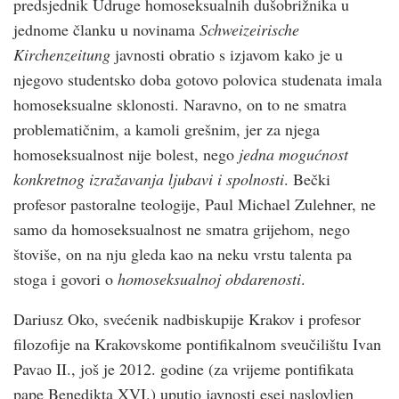
predsjednik Udruge homoseksualnih dušobrižnika u
jednome članku u novinama
Schweizeirische
Kirchenzeitung
javnosti obratio s izjavom kako je u
njegovo studentsko doba gotovo polovica studenata imala
homoseksualne sklonosti. Naravno, on to ne smatra
problematičnim, a kamoli grešnim, jer za njega
homoseksualnost nije bolest, nego
jedna mogućnost
konkretnog izražavanja ljubavi i spolnosti
. Bečki
profesor pastoralne teologije, Paul Michael Zulehner, ne
samo da homoseksualnost ne smatra grijehom, nego
štoviše, on na nju gleda kao na neku vrstu talenta pa
stoga i govori o
homoseksualnoj obdarenosti
.
Dariusz Oko, svećenik nadbiskupije Krakov i profesor
filozofije na Krakovskome pontifikalnom sveučilištu Ivan
Pavao II., još je 2012. godine (za vrijeme pontifikata
pape Benedikta XVI.) uputio javnosti esej naslovljen