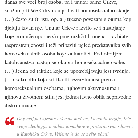
danas sve veći broj osoba, pa i unutar same Crkve,
snažno pritišće Crkvu da prihvati homoseksualno stanje
(…) često su (ti isti, op. a.) tijesno povezani s onima koji
djeluju izvan nje. Unutar Crkve razvilo se i nastojanje
koje promiče uporne skupine različitih imena i različite
rasprostranjenosti i teži pribaviti ugled predstavnika svih
homoseksualnih osoba koje su katolici. Pod okriljem
katoličanstva nastoji se okupiti homoseksualne osobe.
(…) Jedna od taktika koje se upotrebljavaju jest tvrdnja,
(…) kako bilo koja kritika ili rezerviranost prema
homoseksualnim osobama, njihovim aktivnostima i
njihovu životnom stilu jest jednostavno oblik nepravedne
diskriminacije.”
Gay
-mafija i njezina crkvena inačica,
Lavanda
-mafija, žele
svoju ideologiju u obliku homohereze proturiti svim silama i
u Katoličku Crkvu. Vrijeme je da se nešto učini!