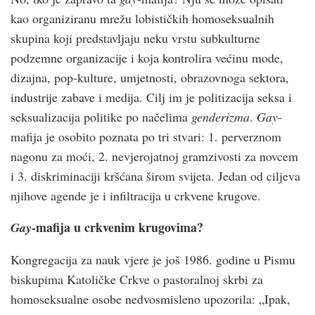
kao organiziranu mrežu lobističkih homoseksualnih
skupina koji predstavljaju neku vrstu subkulturne
podzemne organizacije i koja kontrolira većinu mode,
dizajna, pop-kulture, umjetnosti, obrazovnoga sektora,
industrije zabave i medija. Cilj im je politizacija seksa i
seksualizacija politike po načelima
genderizma
.
Gay
-
mafija je osobito poznata po tri stvari: 1. perverznom
nagonu za moći, 2. nevjerojatnoj gramzivosti za novcem
i 3. diskriminaciji kršćana širom svijeta. Jedan od ciljeva
njihove agende je i infiltracija u crkvene krugove.
-mafija u crkvenim krugovima?
Gay
Kongregacija za nauk vjere je još 1986. godine u Pismu
biskupima Katoličke Crkve o pastoralnoj skrbi za
homoseksualne osobe nedvosmisleno upozorila: „Ipak,