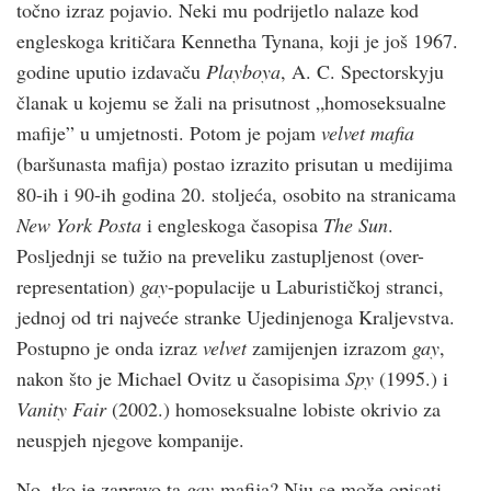
točno izraz pojavio. Neki mu podrijetlo nalaze kod
engleskoga kritičara Kennetha Tynana, koji je još 1967.
godine uputio izdavaču
Playboya
, A. C. Spectorskyju
članak u kojemu se žali na prisutnost „homoseksualne
mafije” u umjetnosti. Potom je pojam
velvet
mafia
(baršunasta mafija) postao izrazito prisutan u medijima
80-ih i 90-ih godina 20. stoljeća, osobito na stranicama
New York Posta
i engleskoga časopisa
The Sun
.
Posljednji se tužio na preveliku zastupljenost (over-
representation)
gay
-populacije u Laburističkoj stranci,
jednoj od tri najveće stranke Ujedinjenoga Kraljevstva.
Postupno je onda izraz
velvet
zamijenjen izrazom
gay
,
nakon što je Michael Ovitz u časopisima
Spy
(1995.) i
Vanity Fair
(2002.) homoseksualne lobiste okrivio za
neuspjeh njegove kompanije.
No, tko je zapravo ta
gay
-mafija? Nju se može opisati