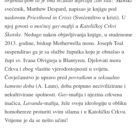
svećenik, Matthew Despard, napisao je knjigu pod
naslovom
Priesthood in Crisis
(Svećeništvo u krizi). U
njoj govori o
moćnoj gay-mafiji u Katoličkoj Crkvi
Škotske
. Nedugo nakon objavljivanja knjige, u studenome
2013. godine, biskup Motherwella mons. Joseph Toal
suspendirao ga je sa službe župnika koju je obnašao u
župi sv. Ivana Olvigieja u Blantyreu. Djelovati mora
Crkva i zbog vlastite vjerodostojnosti u svijetu.
Čovječanstvo je upravo pred
povratkom u seksualno
kameno doba
(A. Laun), doba potpuno necivilizirane i
nekultivirane spolnosti.
Gay
-mafija i njezina crkvena
inačica,
Lavanda
-mafija, žele svoju ideologiju u obliku
homohereze proturiti svim silama i u Katoličku Crkvu.
Vrijeme je da se nešto učini!