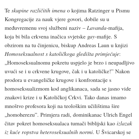
Te
skupine različitih imena
o kojima Ratzinger u Pismu
Kongregacije za nauk vjere govori, dobile su u
međuvremenu svoj službeni naziv –
Lavanda-
mafija,
koja bi bila crkvena inačica svjetske
gay
-mafije. S
obzirom na tu činjenicu, biskup Andreas Laun u knjizi
Homoseksualnost s katoličkoga gledišta primjećuje
:
„Homoseksualnomu pokretu uspjelo je brzo i neupadljivo
uvući se i u crkvene krugove, čak i u katoličke!” Nakon
prodora u evangeličke krugove i konfrontacije s
homoseksualizmom kod anglikanaca, sada se jasno vide
znakovi krize i u Katoličkoj Crkvi. Tako danas imamo
mnoštvo profesora koji na teološkim učilištima šire
„homoherezu”. Primjera radi, dominikanac Ulrich Engel
čitav pokret homoseksualaca tumači biblijski kao
izlazak
iz kuće ropstva heteroseksualnih normi
. U Švicarskoj se