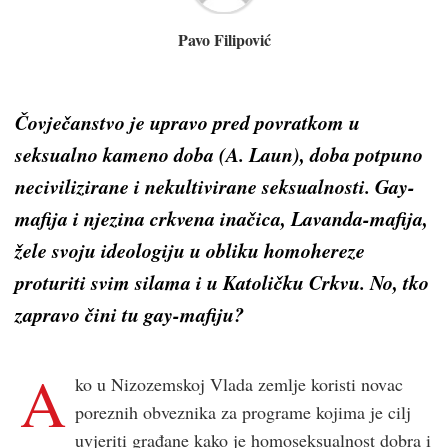
Pavo Filipović
Čovječanstvo je upravo pred povratkom u
seksualno kameno doba (A. Laun), doba potpuno
necivilizirane i nekultivirane seksualnosti.
Gay
-
mafija i njezina crkvena inačica,
Lavanda
-mafija,
žele svoju ideologiju u obliku homohereze
proturiti svim silama i u Katoličku Crkvu.
No, tko
zapravo čini tu
gay
-mafiju?
A
ko u Nizozemskoj Vlada zemlje koristi novac
poreznih obveznika za programe kojima je cilj
uvjeriti građane kako je homoseksualnost dobra i