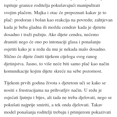
ispituje granice roditelja pokušavajući manipulirati
svojim plačem. Majka i otac će prepoznati kakav je to
plač: prodoran i bolan kao reakcija na povredu; zahtjevan
kada je beba gladna ili možda cendrav kada je djetetu
dosadno i traži pažnju. Ako dijete cendra, nećemo
dramiti nego će ono po intonaciji glasa i ponašanju
osjetiti kako je u redu da mu je nekada malo dosadno.
Slično će dijete činiti tijekom cijeloga svog ranog
djetinjstva. Jasno, to više neće biti samo plač kao način
komunikacije kojim dijete skreće na sebe pozornost.
Tijekom prvih godina života s djetetom uči se kako se
nositi s frustracijama na prihvatljiv način. U redu je
osjećati ljutnju i bijes, ali tada ne treba djelovati, nego se
pokušati najprije smiriti, a tek onda djelovati. Takav
model ponašanja roditelji trebaju i primjerom pokazivati