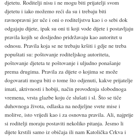
djetetu. Roditelji nisu i ne mogu biti prijatelji svom
djetetu i iako možemo reći da su i trebaju biti
ravnopravni jer uče i oni o roditeljstvu kao i o sebi dok
odgajaju dijete, ipak su oni ti koji vode dijete i postavljaju
pravila kojih se dosljedno pridržavaju kao autoritet u
odnosu. Pravila koja se ne trebaju kršiti i gdje ne treba
popuštati su: poštovanje roditeljskog autoriteta,
poštovanje djeteta te poštovanje i uljudno ponašanje
prema drugima. Pravila za dijete o kojima se može
dogovarati mogu biti o tome što odjenuti, kakve prijatelje
imati, aktivnosti i hobiji, način provođenja slobodnoga
vremena, vrsta glazbe koju će slušati i sl. Što se tiče
duhovnoga života, odlaska na nedjeljne svete mise i
molitve, isto vrijedi kao i za osnovna pravila. Ali, najprije
si roditelji moraju postaviti nekoliko pitanja. Jesmo li
dijete krstili samo iz običaja ili nam Katolička Crkva i