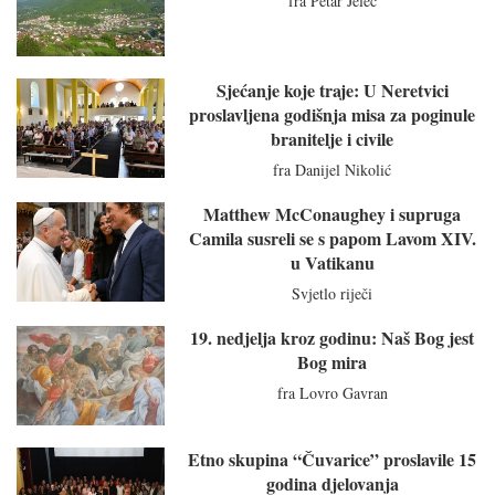
fra Petar Jeleč
Sjećanje koje traje: U Neretvici
proslavljena godišnja misa za poginule
branitelje i civile
fra Danijel Nikolić
Matthew McConaughey i supruga
Camila susreli se s papom Lavom XIV.
u Vatikanu
Svjetlo riječi
19. nedjelja kroz godinu: Naš Bog jest
Bog mira
fra Lovro Gavran
Etno skupina “Čuvarice” proslavile 15
godina djelovanja