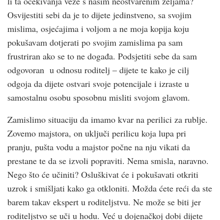
li ta očekivanja veze s našim neostvarenim željama?
Osvijestiti sebi da je to dijete jedinstveno, sa svojim
mislima, osjećajima i voljom a ne moja kopija koju
pokušavam dotjerati po svojim zamislima pa sam
frustriran ako se to ne događa. Podsjetiti sebe da sam
odgovoran u odnosu roditelj – dijete te kako je cilj
odgoja da dijete ostvari svoje potencijale i izraste u
samostalnu osobu sposobnu misliti svojom glavom.
Zamislimo situaciju da imamo kvar na perilici za rublje.
Zovemo majstora, on uključi perilicu koja lupa pri
pranju, pušta vodu a majstor počne na nju vikati da
prestane te da se izvoli popraviti. Nema smisla, naravno.
Nego što će učiniti? Osluškivat će i pokušavati otkriti
uzrok i smišljati kako ga otkloniti. Možda ćete reći da ste
barem takav ekspert u roditeljstvu. Ne može se biti jer
roditeljstvo se uči u hodu. Već u dojenačkoj dobi dijete