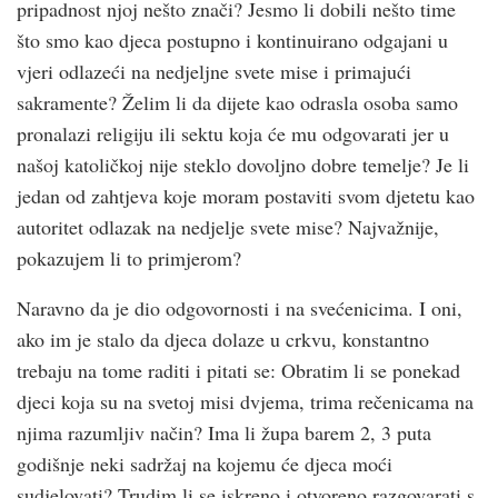
pripadnost njoj nešto znači? Jesmo li dobili nešto time
što smo kao djeca postupno i kontinuirano odgajani u
vjeri odlazeći na nedjeljne svete mise i primajući
sakramente? Želim li da dijete kao odrasla osoba samo
pronalazi religiju ili sektu koja će mu odgovarati jer u
našoj katoličkoj nije steklo dovoljno dobre temelje? Je li
jedan od zahtjeva koje moram postaviti svom djetetu kao
autoritet odlazak na nedjelje svete mise? Najvažnije,
pokazujem li to primjerom?
Naravno da je dio odgovornosti i na svećenicima. I oni,
ako im je stalo da djeca dolaze u crkvu, konstantno
trebaju na tome raditi i pitati se: Obratim li se ponekad
djeci koja su na svetoj misi dvjema, trima rečenicama na
njima razumljiv način? Ima li župa barem 2, 3 puta
godišnje neki sadržaj na kojemu će djeca moći
sudjelovati? Trudim li se iskreno i otvoreno razgovarati s