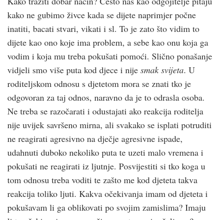
Kako tražiti dobar način? Često nas kao odgojitelje pitaju
kako ne gubimo živce kada se dijete naprimjer počne
inatiti, bacati stvari, vikati i sl. To je zato što vidim to
dijete kao ono koje ima problem, a sebe kao onu koja ga
vodim i koja mu treba pokušati pomoći. Slično ponašanje
vidjeli smo više puta kod djece i nije
smak svijeta
. U
roditeljskom odnosu s djetetom mora se znati tko je
odgovoran za taj odnos, naravno da je to odrasla osoba.
Ne treba se razočarati i odustajati ako reakcija roditelja
nije uvijek savršeno mirna, ali svakako se isplati potruditi
ne reagirati agresivno na dječje agresivne ispade,
udahnuti duboko nekoliko puta te uzeti malo vremena i
pokušati ne reagirati iz ljutnje. Posvijestiti si tko koga u
tom odnosu treba voditi te zašto me kod djeteta takva
reakcija toliko ljuti. Kakva očekivanja imam od djeteta i
pokušavam li ga oblikovati po svojim zamislima? Imaju