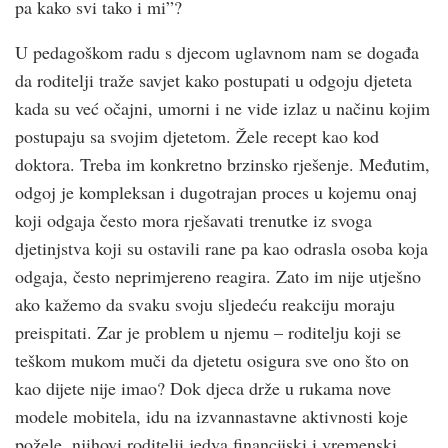
pa kako svi tako i mi”?
U pedagoškom radu s djecom uglavnom nam se događa
da roditelji traže savjet kako postupati u odgoju djeteta
kada su već očajni, umorni i ne vide izlaz u načinu kojim
postupaju sa svojim djetetom. Žele recept kao kod
doktora. Treba im konkretno brzinsko rješenje. Međutim,
odgoj je kompleksan i dugotrajan proces u kojemu onaj
koji odgaja često mora rješavati trenutke iz svoga
djetinjstva koji su ostavili rane pa kao odrasla osoba koja
odgaja, često neprimjereno reagira. Zato im nije utješno
ako kažemo da svaku svoju sljedeću reakciju moraju
preispitati. Zar je problem u njemu – roditelju koji se
teškom mukom muči da djetetu osigura sve ono što on
kao dijete nije imao? Dok djeca drže u rukama nove
modele mobitela, idu na izvannastavne aktivnosti koje
požele, njihovi roditelji jedva financijski i vremenski