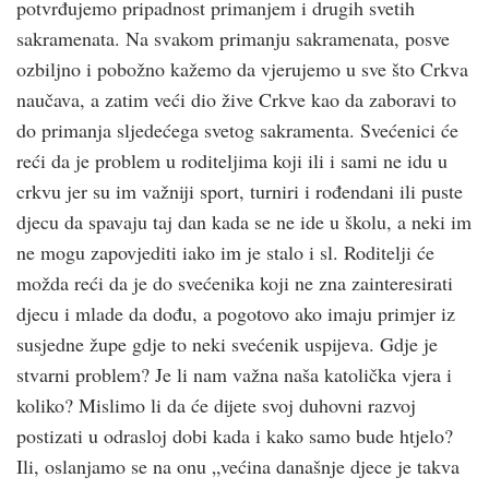
potvrđujemo pripadnost primanjem i drugih svetih
sakramenata. Na svakom primanju sakramenata, posve
ozbiljno i pobožno kažemo da vjerujemo u sve što Crkva
naučava, a zatim veći dio žive Crkve kao da zaboravi to
do primanja sljedećega svetog sakramenta. Svećenici će
reći da je problem u roditeljima koji ili i sami ne idu u
crkvu jer su im važniji sport, turniri i rođendani ili puste
djecu da spavaju taj dan kada se ne ide u školu, a neki im
ne mogu zapovjediti iako im je stalo i sl. Roditelji će
možda reći da je do svećenika koji ne zna zainteresirati
djecu i mlade da dođu, a pogotovo ako imaju primjer iz
susjedne župe gdje to neki svećenik uspijeva. Gdje je
stvarni problem? Je li nam važna naša katolička vjera i
koliko? Mislimo li da će dijete svoj duhovni razvoj
postizati u odrasloj dobi kada i kako samo bude htjelo?
Ili, oslanjamo se na onu „većina današnje djece je takva