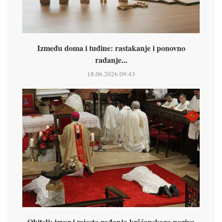
Između doma i tuđine: rastakanje i ponovno
rađanje...
18.06.2026 09:43
Obitelj: izvor i mjesto rađanja kršćanskoga poziva