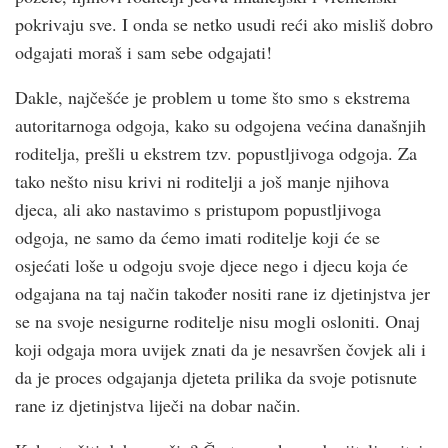
pokrivaju sve. I onda se netko usudi reći ako misliš dobro
odgajati moraš i sam sebe odgajati!
Dakle, najčešće je problem u tome što smo s ekstrema
autoritarnoga odgoja, kako su odgojena većina današnjih
roditelja, prešli u ekstrem tzv. popustljivoga odgoja. Za
tako nešto nisu krivi ni roditelji a još manje njihova
djeca, ali ako nastavimo s pristupom popustljivoga
odgoja, ne samo da ćemo imati roditelje koji će se
osjećati loše u odgoju svoje djece nego i djecu koja će
odgajana na taj način također nositi rane iz djetinjstva jer
se na svoje nesigurne roditelje nisu mogli osloniti. Onaj
koji odgaja mora uvijek znati da je nesavršen čovjek ali i
da je proces odgajanja djeteta prilika da svoje potisnute
rane iz djetinjstva liječi na dobar način.