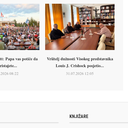
tt: Papa vas potiče da
Vršitelj dužnosti Visokog predstavnika
ristajete...
Louis J. Crishock posjetio...
.2026 08:22
31.07.2026 12:05
KNJIŽARE