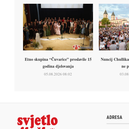
Etno skupina “Čuvarice” proslavile 15
Nuncij Chullika
godina djelovanja
ne p
05.08.2026 08:02
03.08
ADRESA