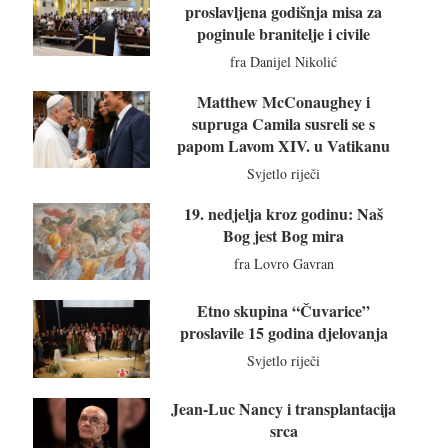
proslavljena godišnja misa za
poginule branitelje i civile
fra Danijel Nikolić
Matthew McConaughey i
supruga Camila susreli se s
papom Lavom XIV. u Vatikanu
Svjetlo riječi
19. nedjelja kroz godinu: Naš
Bog jest Bog mira
fra Lovro Gavran
Etno skupina “Čuvarice”
proslavile 15 godina djelovanja
Svjetlo riječi
Jean-Luc Nancy i transplantacija
srca