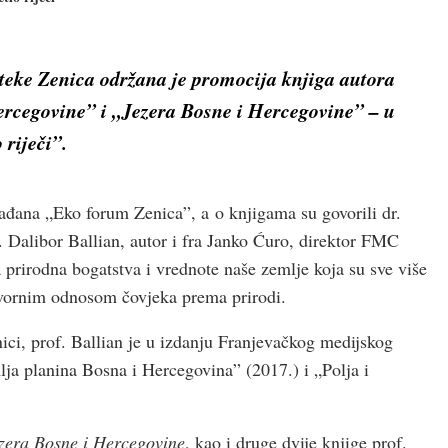
ioteke Zenica održana je promocija knjiga autora
Hercegovine” i „Jezera Bosne i Hercegovine” – u
riječi”.
rađana „Eko forum Zenica”, a o knjigama su govorili dr.
. Dalibor Ballian, autor i fra Janko Ćuro, direktor FMC
a prirodna bogatstva i vrednote naše zemlje koja su sve više
vornim odnosom čovjeka prema prirodi.
ici, prof. Ballian je u izdanju Franjevačkog medijskog
lja planina Bosna i Hercegovina” (2017.) i „Polja i
zera Bosne i Hercegovine
, kao i druge dvije knjige prof.