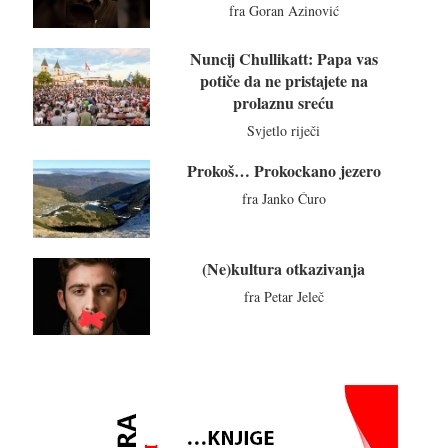
fra Goran Azinović
Nuncij Chullikatt: Papa vas
potiče da ne pristajete na
prolaznu sreću
Svjetlo riječi
Prokoš… Prokockano jezero
fra Janko Ćuro
(Ne)kultura otkazivanja
fra Petar Jeleč