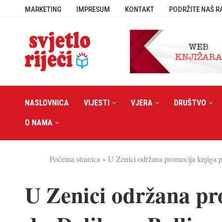
MARKETING
IMPRESUM
KONTAKT
PODRŽITE NAŠ R
NASLOVNICA
VIJESTI
VJERA
DRUŠTVO
O NAMA
Početna stranica
»
U Zenici održana promocija knjiga pr
U Zenici održana pr