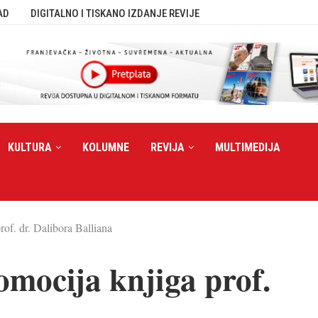
AD
DIGITALNO I TISKANO IZDANJE REVIJE
KULTURA
KOLUMNE
REVIJA
MULTIMEDIJA
of. dr. Dalibora Balliana
omocija knjiga prof.