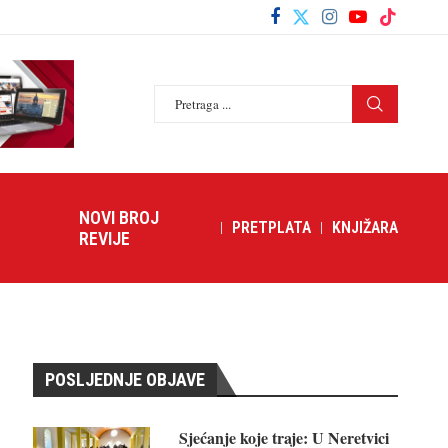
NOVI BROJ
PRETPLATA
KNJIŽARA
REVIJE
POSLJEDNJE OBJAVE
Sjećanje koje traje: U Neretvici