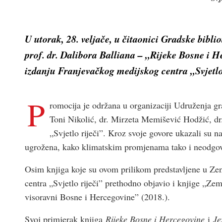
U utorak, 28. veljače, u čitaonici Gradske bibl
prof. dr. Dalibora Balliana – „Rijeke Bosne i 
izdanju Franjevačkog medijskog centra „Svjetlo 
P
romocija je održana u organizaciji Udruženja g
Toni Nikolić, dr. Mirzeta Memišević Hodžić, dr
„Svjetlo riječi”. Kroz svoje govore ukazali su n
ugrožena, kako klimatskim promjenama tako i neodgo
Osim knjiga koje su ovom prilikom predstavljene u Zen
centra „Svjetlo riječi” prethodno objavio i knjige „Zem
visoravni Bosne i Hercegovine” (2018.).
Svoj primjerak knjiga
Rijeke Bosne i Hercegovine
i
Je