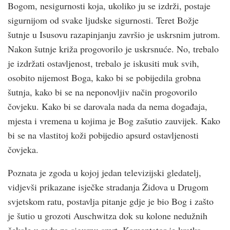
Bogom, nesigurnosti koja, ukoliko ju se izdrži, postaje
sigurnijom od svake ljudske sigurnosti. Teret Božje
šutnje u Isusovu razapinjanju završio je uskrsnim jutrom.
Nakon šutnje križa progovorilo je uskrsnuće. No, trebalo
je izdržati ostavljenost, trebalo je iskusiti muk svih,
osobito nijemost Boga, kako bi se pobijedila grobna
šutnja, kako bi se na neponovljiv način progovorilo
čovjeku. Kako bi se darovala nada da nema događaja,
mjesta i vremena u kojima je Bog zašutio zauvijek. Kako
bi se na vlastitoj koži pobijedio apsurd ostavljenosti
čovjeka.
Poznata je zgoda u kojoj jedan televizijski gledatelj,
vidjevši prikazane isječke stradanja Židova u Drugom
svjetskom ratu, postavlja pitanje gdje je bio Bog i zašto
je šutio u grozoti Auschwitza dok su kolone nedužnih
čekale u redu za sigurnu smrt. Komentator je kratko