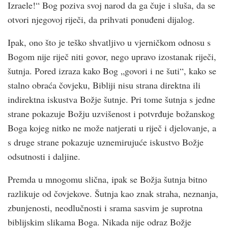
Izraele!“ Bog poziva svoj narod da ga čuje i sluša, da se
otvori njegovoj riječi, da prihvati ponuđeni dijalog.
Ipak, ono što je teško shvatljivo u vjerničkom odnosu s
Bogom nije riječ niti govor, nego upravo izostanak riječi,
šutnja. Pored izraza kako Bog „govori i ne šuti“, kako se
stalno obraća čovjeku, Bibliji nisu strana direktna ili
indirektna iskustva Božje šutnje. Pri tome šutnja s jedne
strane pokazuje Božju uzvišenost i potvrđuje božanskog
Boga kojeg nitko ne može natjerati u riječ i djelovanje, a
s druge strane pokazuje uznemirujuće iskustvo Božje
odsutnosti i daljine.
Premda u mnogomu slična, ipak se Božja šutnja bitno
razlikuje od čovjekove. Šutnja kao znak straha, neznanja,
zbunjenosti, neodlučnosti i srama sasvim je suprotna
biblijskim slikama Boga. Nikada nije odraz Božje