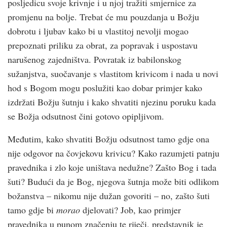
posljedicu svoje krivnje i u njoj tražiti smjernice za
promjenu na bolje. Trebat će mu pouzdanja u Božju
dobrotu i ljubav kako bi u vlastitoj nevolji mogao
prepoznati priliku za obrat, za popravak i uspostavu
narušenog zajedništva. Povratak iz babilonskog
sužanjstva, suočavanje s vlastitom krivicom i nada u novi
hod s Bogom mogu poslužiti kao dobar primjer kako
izdržati Božju šutnju i kako shvatiti njezinu poruku kada
se Božja odsutnost čini gotovo opipljivom.
Međutim, kako shvatiti Božju odsutnost tamo gdje ona
nije odgovor na čovjekovu krivicu? Kako razumjeti patnju
pravednika i zlo koje uništava nedužne? Zašto Bog i tada
šuti? Budući da je Bog, njegova šutnja može biti odlikom
božanstva – nikomu nije dužan govoriti – no, zašto šuti
tamo gdje bi
morao
djelovati? Job, kao primjer
pravednika u punom značenju te riječi, predstavnik je