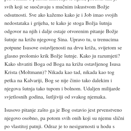
svih koji se suočavaju s mučnim iskustvom Božje
odsutnosti. Sve ako kažemo kako je i Job imao svojih
nedostataka i grijeha, te kako je stoga Božja šutnja
odgovor na njih i dalje ostaje otvorenim pitanje Božje
šutnje na križu njegovog Sina. Upravo tu, u trenucima
potpune Isusove ostavljenosti na drvu križa, svijetom se
glasno prolomio krik Božje šutnje. Kako ju razumjeti?
Kako shvatiti Boga od Boga na križu ostavljenog Isusa
Krista (Moltmann)? Nikada kao tad, nikada kao tog
petka na Kalvariji, Bog se nije činio tako dalekim i
njegova šutnja tako tupom i bolnom. Udaljen milijarde
svjetlosnih godina, šutljiviji od svakog njemaka.
Isusovo pitanje zašto ga je Bog ostavio jest prvenstveno
njegovo osobno, pa potom svih onih koji su njemu slični
po vlastitoj patnji. Odraz je to nesigurnosti u hodu s