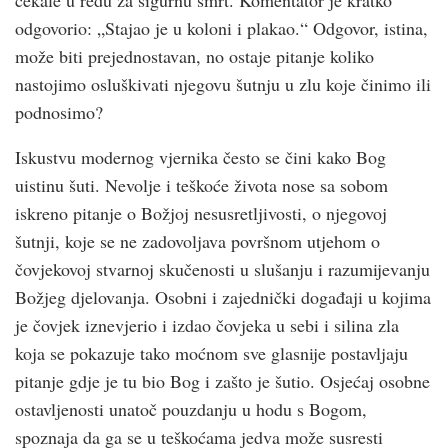
odgovorio: „Stajao je u koloni i plakao.“ Odgovor, istina,
može biti prejednostavan, no ostaje pitanje koliko
nastojimo osluškivati njegovu šutnju u zlu koje činimo ili
podnosimo?
Iskustvu modernog vjernika često se čini kako Bog
uistinu šuti. Nevolje i teškoće života nose sa sobom
iskreno pitanje o Božjoj nesusretljivosti, o njegovoj
šutnji, koje se ne zadovoljava površnom utjehom o
čovjekovoj stvarnoj skučenosti u slušanju i razumijevanju
Božjeg djelovanja. Osobni i zajednički događaji u kojima
je čovjek iznevjerio i izdao čovjeka u sebi i silina zla
koja se pokazuje tako moćnom sve glasnije postavljaju
pitanje gdje je tu bio Bog i zašto je šutio. Osjećaj osobne
ostavljenosti unatoč pouzdanju u hodu s Bogom,
spoznaja da ga se u teškoćama jedva može susresti