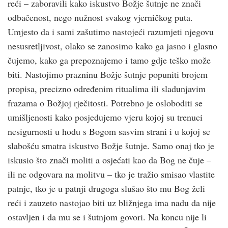
reći – zaboravili kako iskustvo Božje šutnje ne znači
odbačenost, nego nužnost svakog vjerničkog puta.
Umjesto da i sami zašutimo nastojeći razumjeti njegovu
nesusretljivost, olako se zanosimo kako ga jasno i glasno
čujemo, kako ga prepoznajemo i tamo gdje teško može
biti. Nastojimo prazninu Božje šutnje popuniti brojem
propisa, precizno određenim ritualima ili sladunjavim
frazama o Božjoj rječitosti. Potrebno je osloboditi se
umišljenosti kako posjedujemo vjeru kojoj su trenuci
nesigurnosti u hodu s Bogom sasvim strani i u kojoj se
slabošću smatra iskustvo Božje šutnje. Samo onaj tko je
iskusio što znači moliti a osjećati kao da Bog ne čuje –
ili ne odgovara na molitvu – tko je tražio smisao vlastite
patnje, tko je u patnji drugoga slušao što mu Bog želi
reći i zauzeto nastojao biti uz bližnjega ima nadu da nije
ostavljen i da mu se i šutnjom govori. Na koncu nije li