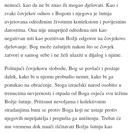
nemoći: kao da ne bi znao ili mogao djelovati. Kao i
svaki čovjekov odnos s Bogom i njegova je šutnja
uvjetovana određenim životnim kontekstom i povijesnim
datostima. Ona nije unaprijed određena niti kao
negativan niti kao pozitivan Božji odgovor na čovjekovo
djelovanje. Bog može zašutjeti nakon što se čovjek
zatvori u samog sebe i ne želi ulaziti u dijalog s njime.
Poštujući čovjekovu slobodu, Bog se povlači i postaje
dalek, kako bi u njemu probudio nemir, kako bi ga
ponukao na obraćenje. Stoga izraelski narod osobito u
trenucima nevjernosti i otpada od Boga osjeća svu težinu
Božje šutnje. Pritisnut nevoljama i kolektivnim
stradanjima buni se protiv Boga koji ne ustaje protiv
njegovih neprijatelja i prepušta ga uništenju. Trebat će
mu vremena dok nauči iščitavati Božju šutnju kao