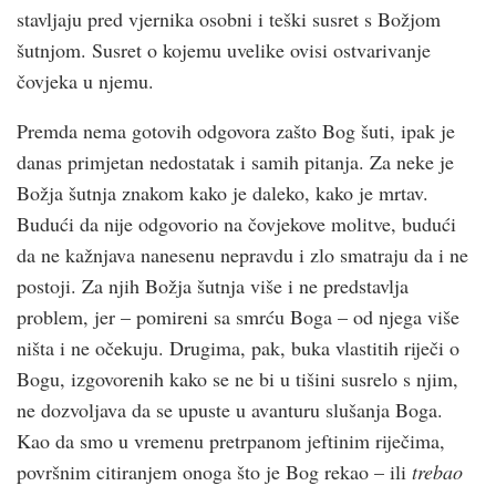
stavljaju pred vjernika osobni i teški susret s Božjom
šutnjom. Susret o kojemu uvelike ovisi ostvarivanje
čovjeka u njemu.
Premda nema gotovih odgovora zašto Bog šuti, ipak je
danas primjetan nedostatak i samih pitanja. Za neke je
Božja šutnja znakom kako je daleko, kako je mrtav.
Budući da nije odgovorio na čovjekove molitve, budući
da ne kažnjava nanesenu nepravdu i zlo smatraju da i ne
postoji. Za njih Božja šutnja više i ne predstavlja
problem, jer – pomireni sa smrću Boga – od njega više
ništa i ne očekuju. Drugima, pak, buka vlastitih riječi o
Bogu, izgovorenih kako se ne bi u tišini susrelo s njim,
ne dozvoljava da se upuste u avanturu slušanja Boga.
Kao da smo u vremenu pretrpanom jeftinim riječima,
površnim citiranjem onoga što je Bog rekao – ili
trebao