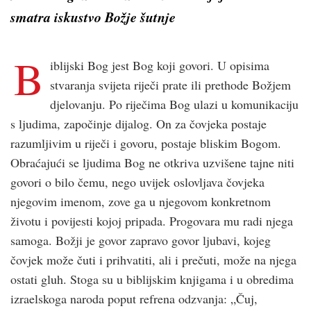
smatra iskustvo Božje šutnje
B
iblijski Bog jest Bog koji govori. U opisima
stvaranja svijeta riječi prate ili prethode Božjem
djelovanju. Po riječima Bog ulazi u komunikaciju
s ljudima, započinje dijalog. On za čovjeka postaje
razumljivim u riječi i govoru, postaje bliskim Bogom.
Obraćajući se ljudima Bog ne otkriva uzvišene tajne niti
govori o bilo čemu, nego uvijek oslovljava čovjeka
njegovim imenom, zove ga u njegovom konkretnom
životu i povijesti kojoj pripada. Progovara mu radi njega
samoga. Božji je govor zapravo govor ljubavi, kojeg
čovjek može čuti i prihvatiti, ali i prečuti, može na njega
ostati gluh. Stoga su u biblijskim knjigama i u obredima
izraelskoga naroda poput refrena odzvanja: „Čuj,