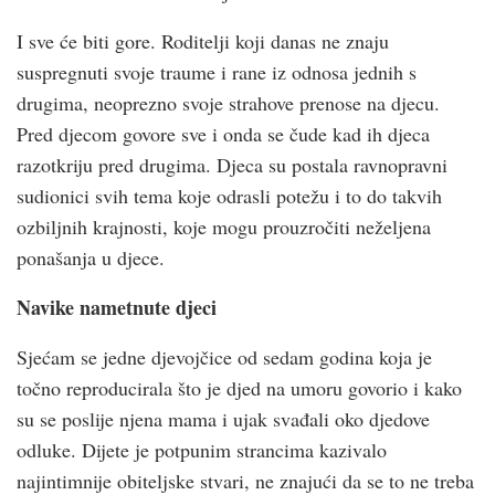
I sve će biti gore. Roditelji koji danas ne znaju
suspregnuti svoje traume i rane iz odnosa jednih s
drugima, neoprezno svoje strahove prenose na djecu.
Pred djecom govore sve i onda se čude kad ih djeca
razotkriju pred drugima. Djeca su postala ravnopravni
sudionici svih tema koje odrasli potežu i to do takvih
ozbiljnih krajnosti, koje mogu prouzročiti neželjena
ponašanja u djece.
Navike nametnute djeci
Sjećam se jedne djevojčice od sedam godina koja je
točno reproducirala što je djed na umoru govorio i kako
su se poslije njena mama i ujak svađali oko djedove
odluke. Dijete je potpunim strancima kazivalo
najintimnije obiteljske stvari, ne znajući da se to ne treba