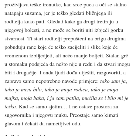
proživljava teške trenutke, kad srce puca a oči se stalno
natapaju suzama, jer je teško gledati bližnjega ili
roditelja kako pati. Gledati kako ga drugi tretiraju u
njegovoj bolesti, a ne može se boriti niti izbjeći gorku
stvarnost. Ti stari roditelji prepušteni na brigu drugima
pobuđuju rane koje će teško zacijeliti i slike koje će
vremenom izblijedjeti, ali neće manje boljeti. Stalan grč
u stomaku podsjeća da nešto nije u redu i da stvari mogu
biti i drugačije. I onda ljudi dođu utješiti, razgovoriti, a
zapravo samo nepotrebno navode primjere:
tako sam ja
,
tako je meni bilo
,
tako je moja rodica
,
tako je moja
majka
,
moja baka
,
i ja sam patila
,
mučila se i bilo mi je
teško
. Kad se samo sjetim… I ne ostave prostora za
sugovornika i njegovu muku. Preostaje samo kimati
glavom i čekati da nametljivci odu.