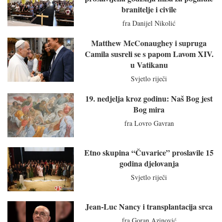
branitelje i civile
fra Danijel Nikolić
Matthew McConaughey i supruga
Camila susreli se s papom Lavom XIV.
u Vatikanu
Svjetlo riječi
19. nedjelja kroz godinu: Naš Bog jest
Bog mira
fra Lovro Gavran
Etno skupina “Čuvarice” proslavile 15
godina djelovanja
Svjetlo riječi
Jean-Luc Nancy i transplantacija srca
fra Goran Azinović