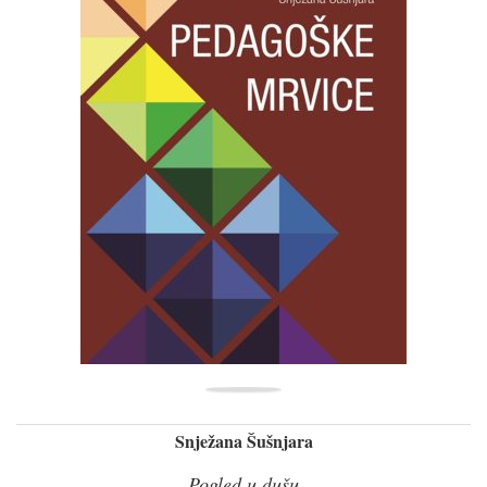
Snježana Šušnjara
Pogled u dušu