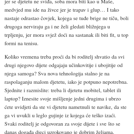
jer se djetetu ne sviđa, soba mora biti kao u Maše,
medvjed mu ide na živce jer je trapav i glup… I tako
nastaje odrastao čovjek, kojega se tuđe brige ne tiču, boli
drugoga nerviraju ga i ne želi gledati bližnjega u
trpljenju, jer mora svjež doći na sastanak ili biti fit, u top
formi na tenisu.
Koliko vremena treba proći da bi roditelj shvatio da svi
drugi njegovo dijete odgajaju učinkovitije i ubojitije od
njega samoga? Sva nova tehnologija stalno je na
raspolaganju malom djetetu, iako je potpuno nepotrebna.
Sjednite i razmislite: treba li djetetu mobitel, tablet ili
laptop? Iznesite svoje mišljenje jedni drugima i ubrzo
ćete uvidjeti da ste vi djetetu nametnuli te navike, da ste
ga vi uvukli u leglo gujinje iz kojega će teško izaći.
Svaki roditelj je odgovoran za svoje dijete i sve što se
danas događa djeci uzrokovano je dobrim željama,