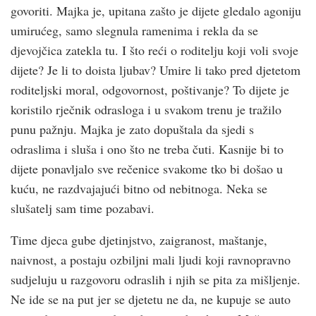
govoriti. Majka je, upitana zašto je dijete gledalo agoniju
umirućeg, samo slegnula ramenima i rekla da se
djevojčica zatekla tu. I što reći o roditelju koji voli svoje
dijete? Je li to doista ljubav? Umire li tako pred djetetom
roditeljski moral, odgovornost, poštivanje? To dijete je
koristilo rječnik odrasloga i u svakom trenu je tražilo
punu pažnju. Majka je zato dopuštala da sjedi s
odraslima i sluša i ono što ne treba čuti. Kasnije bi to
dijete ponavljalo sve rečenice svakome tko bi došao u
kuću, ne razdvajajući bitno od nebitnoga. Neka se
slušatelj sam time pozabavi.
Time djeca gube djetinjstvo, zaigranost, maštanje,
naivnost, a postaju ozbiljni mali ljudi koji ravnopravno
sudjeluju u razgovoru odraslih i njih se pita za mišljenje.
Ne ide se na put jer se djetetu ne da, ne kupuje se auto