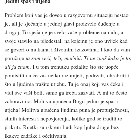
Jedini spas i utjeha
Problem koji vas je doveo u razgovornu situaciju nestao
je, ali je sjećanje u jednoj glavi proizvelo čuđenje u
drugoj. To sjećanje je svelo vaše probleme na nulu, a
svoje stavilo na pijedestal, na kojemu je ono uvijek kad
se govori o mukama i životnim izazovima. I kao da vam
poručuje
ja sam veći, teži, moćniji
.
Ti ne znaš kako je to,
ali ja znam
. I u tom trenutku požalite što ste uopće
pomislili da će vas netko razumjeti, podržati, ohrabriti i
što u ljudima tražite utjehu. Tu je onaj koji vas čeka i
vidi sve vaši boli, samo ga treba zazvati. A mi to često
zaboravimo. Molitva upućena Bogu jedini je spas i
utjeha! Molitva upućena ljudima puna je proturječnosti,
sitnih interesa i nepovjerenja, koliko god se trudili to
prikriti. Rijetki su iskreni ljudi koji ljube druge bez
ikakve zadrške i očekivanja.