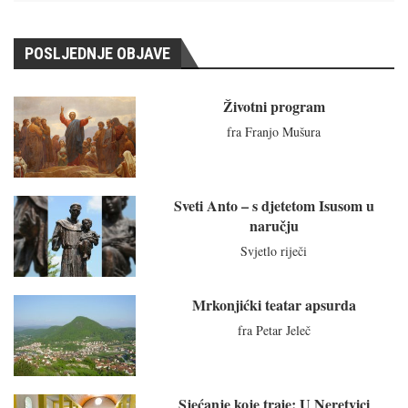
POSLJEDNJE OBJAVE
Životni program
fra Franjo Mušura
Sveti Anto – s djetetom Isusom u
naručju
Svjetlo riječi
Mrkonjićki teatar apsurda
fra Petar Jeleč
Sjećanje koje traje: U Neretvici