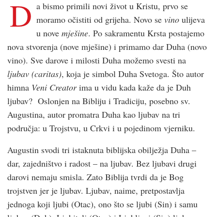
D
a bismo primili novi život u Kristu, prvo se
moramo očistiti od grijeha. Novo se
vino
ulijeva
u nove
mješine
. Po sakramentu Krsta postajemo
nova stvorenja (nove mješine) i primamo dar Duha (novo
vino). Sve darove i milosti Duha možemo svesti na
ljubav (caritas)
, koja je simbol Duha Svetoga. Što autor
himna
Veni Creator
ima u vidu kada kaže da je Duh
ljubav? Oslonjen na Bibliju i Tradiciju, posebno sv.
Augustina, autor promatra Duha kao ljubav na tri
područja: u Trojstvu, u Crkvi i u pojedinom vjerniku.
Augustin svodi tri istaknuta biblijska obilježja Duha –
dar, zajedništvo i radost – na ljubav. Bez ljubavi drugi
darovi nemaju smisla. Zato Biblija tvrdi da je Bog
trojstven jer je ljubav. Ljubav, naime, pretpostavlja
jednoga koji ljubi (Otac), ono što se ljubi (Sin) i samu