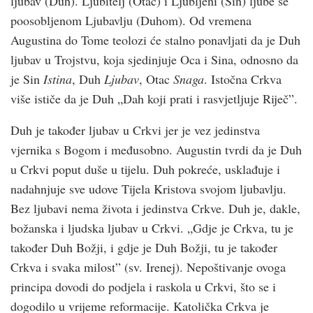
ljubav (Duh). Ljubitelj (Otac) i Ljubljeni (Sin) ljube se
poosobljenom Ljubavlju (Duhom). Od vremena
Augustina do Tome teolozi će stalno ponavljati da je Duh
ljubav u Trojstvu, koja sjedinjuje Oca i Sina, odnosno da
je Sin
Istina
, Duh
Ljubav
, Otac
Snaga
. Istočna Crkva
više ističe da je Duh „Dah koji prati i rasvjetljuje Riječ”.
Duh je također ljubav u Crkvi jer je vez jedinstva
vjernika s Bogom i međusobno. Augustin tvrdi da je Duh
u Crkvi poput duše u tijelu. Duh pokreće, usklađuje i
nadahnjuje sve udove Tijela Kristova svojom ljubavlju.
Bez ljubavi nema života i jedinstva Crkve. Duh je, dakle,
božanska i ljudska ljubav u Crkvi. „Gdje je Crkva, tu je
također Duh Božji, i gdje je Duh Božji, tu je također
Crkva i svaka milost” (sv. Irenej). Nepoštivanje ovoga
principa dovodi do podjela i raskola u Crkvi, što se i
dogodilo u vrijeme reformacije. Katolička Crkva je