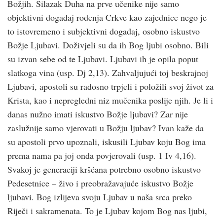
Božjih. Silazak Duha na prve učenike nije samo
objektivni događaj rođenja Crkve kao zajednice nego je
to istovremeno i subjektivni događaj, osobno iskustvo
Božje Ljubavi. Doživjeli su da ih Bog ljubi osobno. Bili
su izvan sebe od te Ljubavi. Ljubavi ih je opila poput
slatkoga vina (usp. Dj 2,13). Zahvaljujući toj beskrajnoj
Ljubavi, apostoli su radosno trpjeli i položili svoj život za
Krista, kao i nepregledni niz mučenika poslije njih. Je li i
danas nužno imati iskustvo Božje ljubavi? Zar nije
zaslužnije samo vjerovati u Božju ljubav? Ivan kaže da
su apostoli prvo upoznali, iskusili Ljubav koju Bog ima
prema nama pa joj onda povjerovali (usp. 1 Iv 4,16).
Svakoj je generaciji kršćana potrebno osobno iskustvo
Pedesetnice – živo i preobražavajuće iskustvo Božje
ljubavi. Bog izlijeva svoju Ljubav u naša srca preko
Riječi i sakramenata. To je Ljubav kojom Bog nas ljubi,