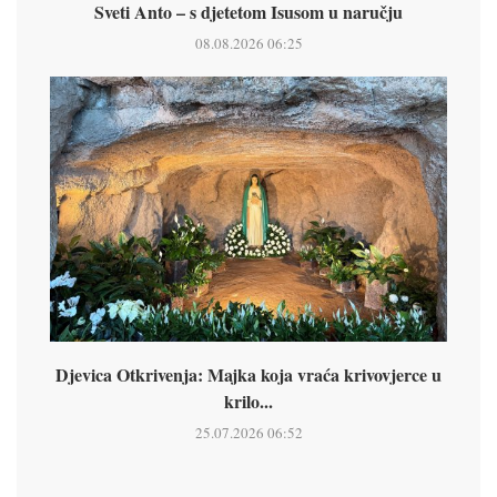
Sveti Anto – s djetetom Isusom u naručju
08.08.2026 06:25
Djevica Otkrivenja: Majka koja vraća krivovjerce u
krilo...
25.07.2026 06:52