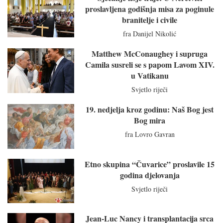
proslavljena godišnja misa za poginule
branitelje i civile
fra Danijel Nikolić
Matthew McConaughey i supruga
Camila susreli se s papom Lavom XIV.
u Vatikanu
Svjetlo riječi
19. nedjelja kroz godinu: Naš Bog jest
Bog mira
fra Lovro Gavran
Etno skupina “Čuvarice” proslavile 15
godina djelovanja
Svjetlo riječi
Jean-Luc Nancy i transplantacija srca