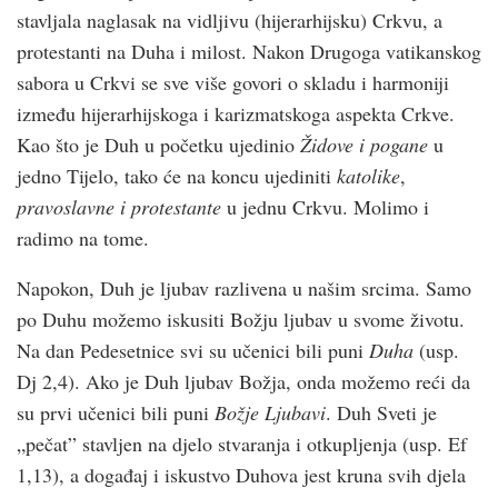
stavljala naglasak na vidljivu (hijerarhijsku) Crkvu, a
protestanti na Duha i milost. Nakon Drugoga vatikanskog
sabora u Crkvi se sve više govori o skladu i harmoniji
između hijerarhijskoga i karizmatskoga aspekta Crkve.
Kao što je Duh u početku ujedinio
Židove i pogane
u
jedno Tijelo, tako će na koncu ujediniti
katolike
,
pravoslavne i protestante
u jednu Crkvu. Molimo i
radimo na tome.
Napokon, Duh je ljubav razlivena u našim srcima. Samo
po Duhu možemo iskusiti Božju ljubav u svome životu.
Na dan Pedesetnice svi su učenici bili puni
Duha
(usp.
Dj 2,4). Ako je Duh ljubav Božja, onda možemo reći da
su prvi učenici bili puni
Božje Ljubavi
. Duh Sveti je
„pečat” stavljen na djelo stvaranja i otkupljenja (usp. Ef
1,13), a događaj i iskustvo Duhova jest kruna svih djela