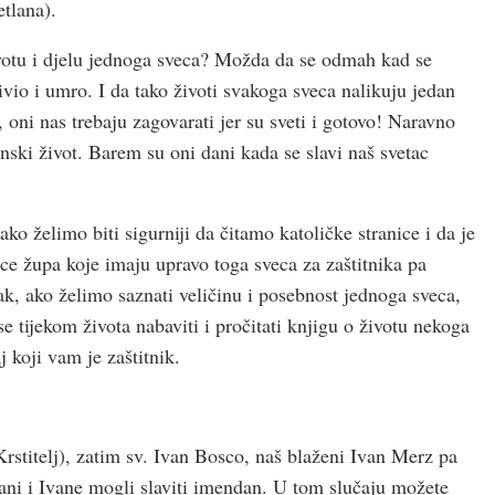
etlana).
ivotu i djelu jednoga sveca? Možda da se odmah kad se
 živio i umro. I da tako životi svakoga sveca nalikuju jedan
oni nas trebaju zagovarati jer su sveti i gotovo! Naravno
nski život. Barem su oni dani kada se slavi naš svetac
ako želimo biti sigurniji da čitamo katoličke stranice i da je
e župa koje imaju upravo toga sveca za zaštitnika pa
pak, ako želimo saznati veličinu i posebnost jednoga sveca,
se tijekom života nabaviti i pročitati knjigu o životu nekoga
 koji vam je zaštitnik.
(Krstitelj), zatim sv. Ivan Bosco, naš blaženi Ivan Merz pa
ani i Ivane mogli slaviti imendan. U tom slučaju možete