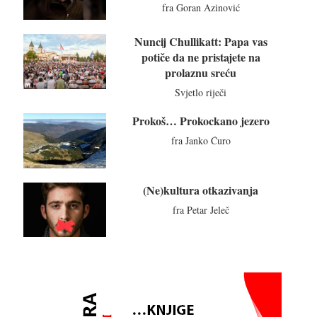
fra Goran Azinović
Nuncij Chullikatt: Papa vas
potiče da ne pristajete na
prolaznu sreću
Svjetlo riječi
Prokoš… Prokockano jezero
fra Janko Ćuro
(Ne)kultura otkazivanja
fra Petar Jeleč