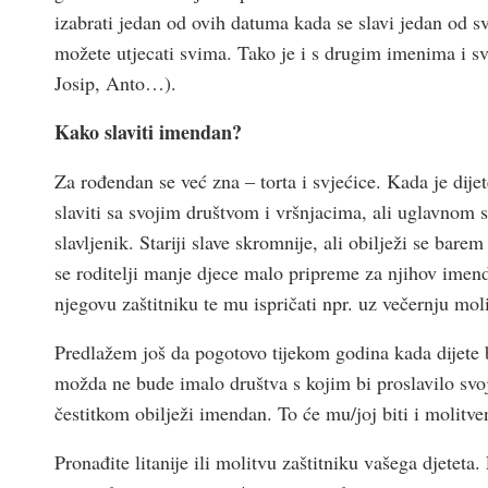
izabrati jedan od ovih datuma kada se slavi jedan od sv
možete utjecati svima. Tako je i s drugim imenima i s
Josip, Anto…).
Kako slaviti imendan?
Za rođendan se već zna – torta i svjećice. Kada je dije
slaviti sa svojim društvom i vršnjacima, ali uglavnom s
slavljenik. Stariji slave skromnije, ali obilježi se bar
se roditelji manje djece malo pripreme za njihov imenda
njegovu zaštitniku te mu ispričati npr. uz večernju moli
Predlažem još da pogotovo tijekom godina kada dijete b
možda ne bude imalo društva s kojim bi proslavilo sv
čestitkom obilježi imendan. To će mu/joj biti i molitv
Pronađite litanije ili molitvu zaštitniku vašega djeteta. 