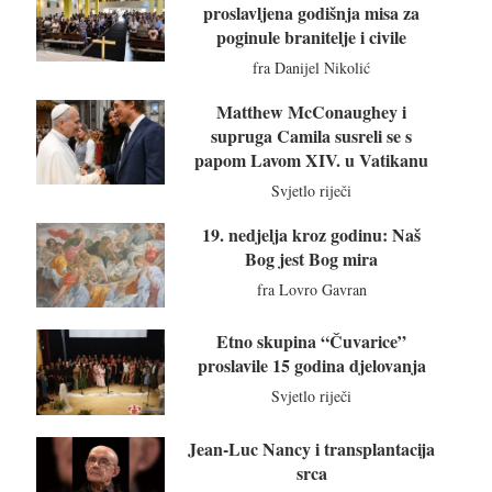
proslavljena godišnja misa za
poginule branitelje i civile
fra Danijel Nikolić
Matthew McConaughey i
supruga Camila susreli se s
papom Lavom XIV. u Vatikanu
Svjetlo riječi
19. nedjelja kroz godinu: Naš
Bog jest Bog mira
fra Lovro Gavran
Etno skupina “Čuvarice”
proslavile 15 godina djelovanja
Svjetlo riječi
Jean-Luc Nancy i transplantacija
srca