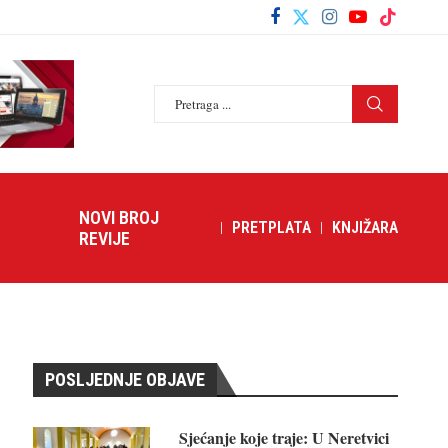
NOVI BROJ
PRETPLATA
KNJIŽARA
REVIJE
POSLJEDNJE OBJAVE
Sjećanje koje traje: U Neretvici