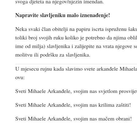
svoga djeteta na njegov/njezin imendan.
Napravite slavljeniku malo iznenađenje!
Neka svaki član obitelji na papiru iscrta ispruženu ša
toliki broj svojih ruku koliko je potrebno da njima obli
ime od milja) slavljenika i zalijepite na vrata njegove 
molitvu ili podršku za slavljenika.
U mjesecu rujnu kada slavimo svete arkanđele Mihaela,
ovu:
Sveti Mihaele Arkanđele, svojim nas svjetlom prosvijet
Sveti Mihaele Arkanđele, svojim nas krilima zaštiti!
Sveti Mihaele Arkanđele, svojim nas mačem obrani!