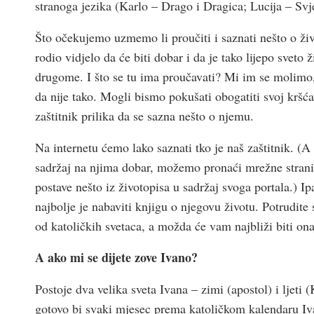
stranoga jezika (Karlo – Drago i Dragica; Lucija – Svj
Što očekujemo uzmemo li proučiti i saznati nešto o ž
rodio vidjelo da će biti dobar i da je tako lijepo sveto
drugome. I što se tu ima proučavati? Mi im se molimo, 
da nije tako. Mogli bismo pokušati obogatiti svoj kršća
zaštitnik prilika da se sazna nešto o njemu.
Na internetu ćemo lako saznati tko je naš zaštitnik. (A 
sadržaj na njima dobar, možemo pronaći mrežne stranic
postave nešto iz životopisa u sadržaj svoga portala.) I
najbolje je nabaviti knjigu o njegovu životu. Potrudite 
od katoličkih svetaca, a možda će vam najbliži biti onaj
A ako mi se dijete zove Ivano?
Postoje dva velika sveta Ivana – zimi (apostol) i ljeti 
gotovo bi svaki mjesec prema katoličkom kalendaru Iv