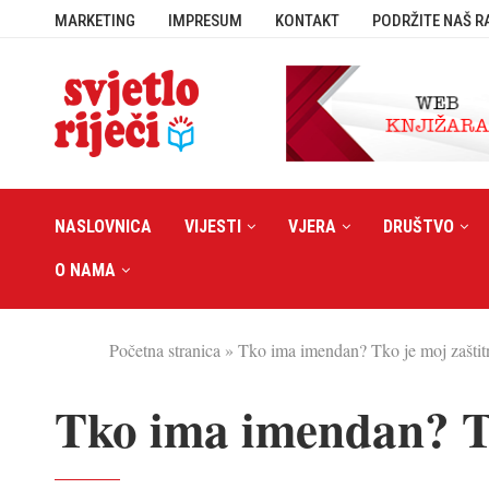
MARKETING
IMPRESUM
KONTAKT
PODRŽITE NAŠ R
NASLOVNICA
VIJESTI
VJERA
DRUŠTVO
O NAMA
Početna stranica
»
Tko ima imendan? Tko je moj zaštit
Tko ima imendan? Tk