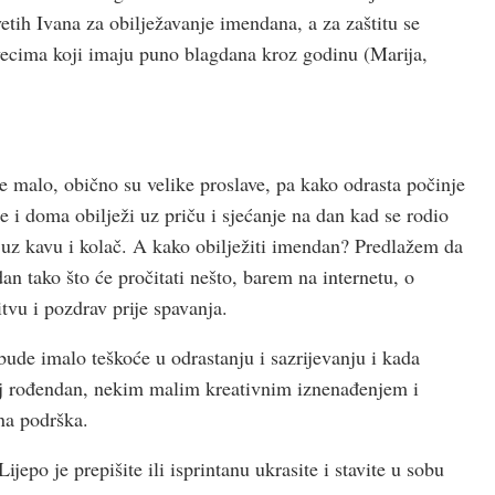
etih Ivana za obilježavanje imendana, a za zaštitu se
vecima koji imaju puno blagdana kroz godinu (Marija,
te malo, obično su velike proslave, pa kako odrasta počinje
e i doma obilježi uz priču i sjećanje na dan kad se rodio
em uz kavu i kolač. A kako obilježiti imendan? Predlažem da
n tako što će pročitati nešto, barem na internetu, o
tvu i pozdrav prije spavanja.
ude imalo teškoće u odrastanju i sazrijevanju i kada
oj rođendan, nekim malim kreativnim iznenađenjem i
ena podrška.
Lijepo je prepišite ili isprintanu ukrasite i stavite u sobu