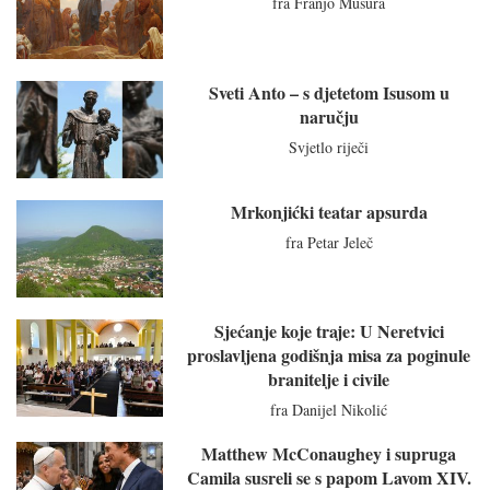
fra Franjo Mušura
Sveti Anto – s djetetom Isusom u
naručju
Svjetlo riječi
Mrkonjićki teatar apsurda
fra Petar Jeleč
Sjećanje koje traje: U Neretvici
proslavljena godišnja misa za poginule
branitelje i civile
fra Danijel Nikolić
Matthew McConaughey i supruga
Camila susreli se s papom Lavom XIV.