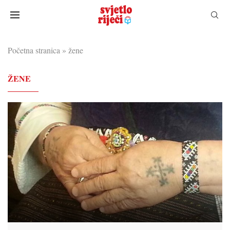
Početna stranica
»
žene
ŽENE